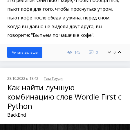
это религия. Они пьют кофе, чтобы пообщаться,
пьют кофе для того, чтобы проснуться утром,
пьют кофе после обеда и ужина, перед сном.
Когда вы давно не видели друг друга, вы
говорите: "Выпьем по чашечке кофе".
145
0
0
Читать дальше
28.10.2022 в 18:42
Тим Тоуди
Как найти лучшую
комбинацию слов Wordle First с
Python
BackEnd