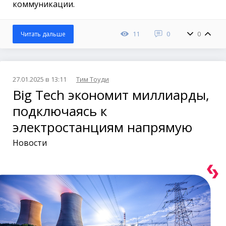
коммуникации.
11
0
0
Читать дальше
27.01.2025 в 13:11
Тим Тоуди
Big Tech экономит миллиарды,
подключаясь к
электростанциям напрямую
Новости