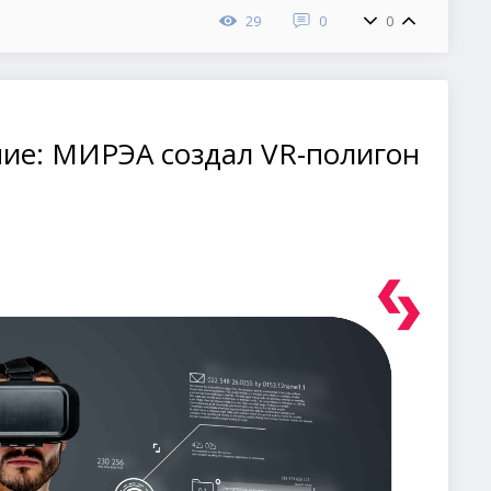
29
0
0
ние: МИРЭА создал VR-полигон