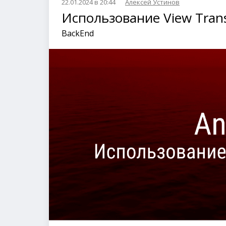
22.01.2024 в 20:44
Алексей Устинов
Использование View Trans
BackEnd