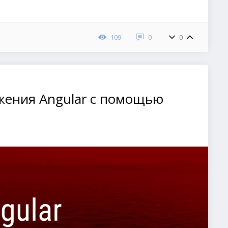
109
0
0
жения Angular с помощью