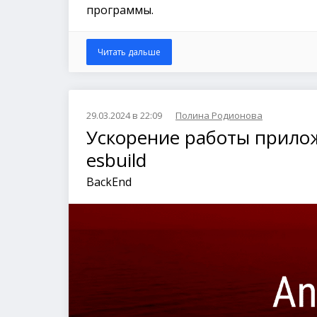
программы.
Читать дальше
29.03.2024 в 22:09
Полина Родионова
Ускорение работы прило
esbuild
BackEnd