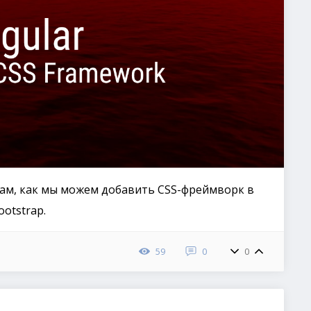
вам, как мы можем добавить CSS-фреймворк в
ootstrap.
59
0
0