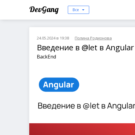
DevGang
Все
24.05.2024 в 19:38
Полина Родионова
Введение в @let в Angular
BackEnd