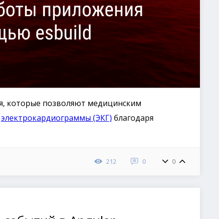
я, которые позволяют медицинским
з
электрокардиограммы (ЭКГ)
благодаря
212
0
0