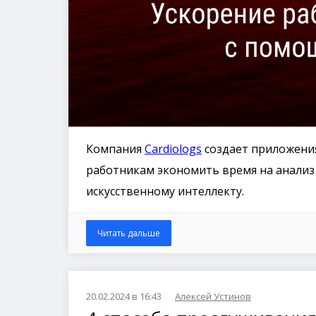
Компания
Cardiologs
создает приложени
работникам экономить время на анали
искусственному интеллекту.
Читать дальше
20.02.2024 в 16:43
Алексей Устинов