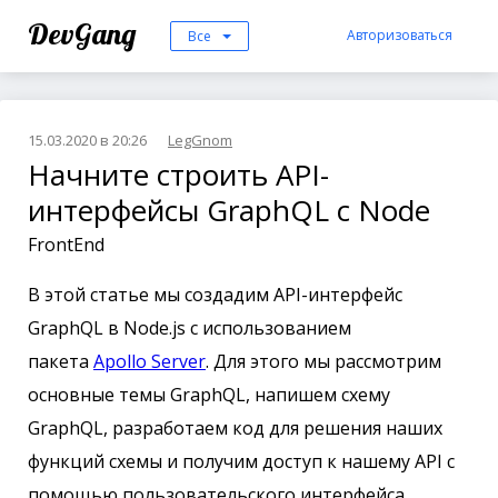
DevGang
Авторизоваться
Все
15.03.2020 в 20:26
LegGnom
Начните строить API-
интерфейсы GraphQL с Node
FrontEnd
В этой статье мы создадим API-интерфейс
GraphQL в Node.js с использованием
пакета
Apollo Server
. Для этого мы рассмотрим
основные темы GraphQL, напишем схему
GraphQL, разработаем код для решения наших
функций схемы и получим доступ к нашему API с
помощью пользовательского интерфейса