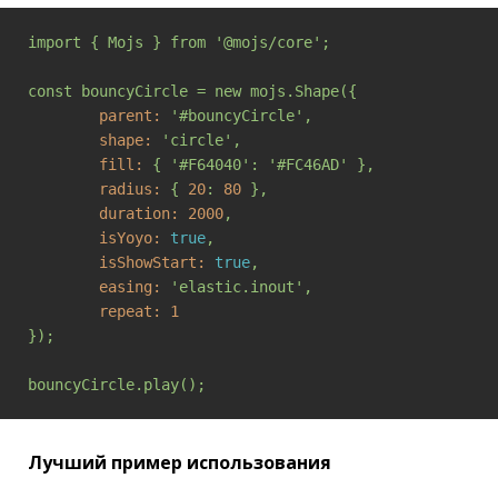
import
{
Mojs
}
from
'@mojs/core'
;
const
bouncyCircle
=
new
mojs.Shape({
parent:
'#bouncyCircle'
,
shape:
'circle'
,
fill:
{
'#F64040'
:
'#FC46AD'
},
radius:
{
20
:
80
},
duration:
2000
,
isYoyo:
true
,
isShowStart:
true
,
easing:
'elastic.inout'
,
repeat:
1
});
bouncyCircle.play();
Лучший пример использования