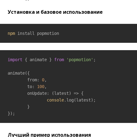
Установка и базовое использование
npm
 install popmotion
import
 { animate } 
from
'popmotion'
;

animate({

	from: 
0
,

	to: 
100
,

	onUpdate: 
(latest)
 =>
 {

console
.log(latest);

	}

});
Лучший пример использования