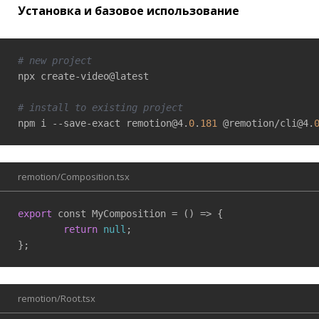
Установка и базовое использование
# new project
npx create-video@latest

# install to existing project
npm i --save-exact remotion@4.
0
.
181
 @remotion/cli@4.
remotion/Composition.tsx
export
 const MyComposition = 
()
 =>
 {

return
null
;

};
remotion/Root.tsx