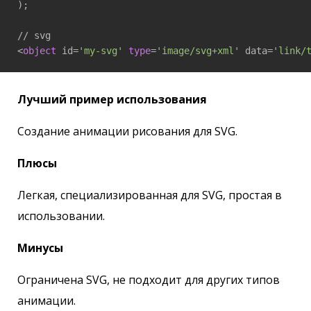
);

// svg

<
object
 id=
'my-svg'
type
=
'image/svg+xml'
 data=
'link/
Лучший пример использования
Создание анимации рисования для SVG.
Плюсы
Легкая, специализированная для SVG, простая в
использовании.
Минусы
Ограничена SVG, не подходит для других типов
анимации.