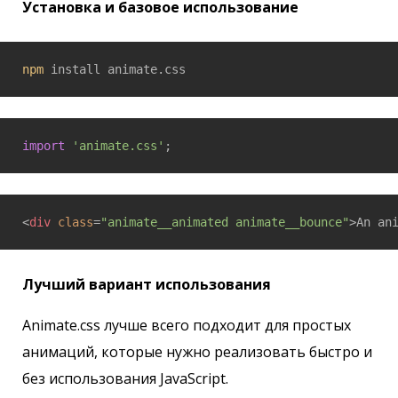
Установка и базовое использование
npm
 install animate.css
import
'animate.css'
;
<
div
class
=
"animate__animated animate__bounce"
>
An an
Лучший вариант использования
Animate.css лучше всего подходит для простых
анимаций, которые нужно реализовать быстро и
без использования JavaScript.