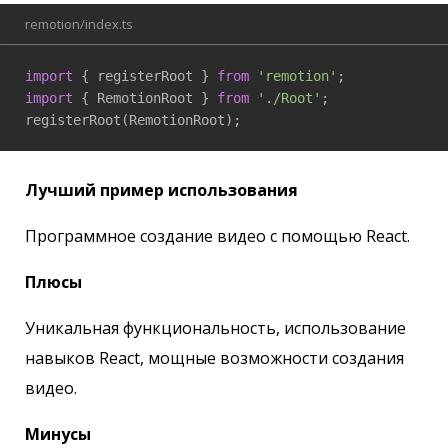
remotion/index.ts
import
 { registerRoot } 
from
'remotion'
import
 { RemotionRoot } 
from
'./Root'
;

registerRoot(RemotionRoot);
Лучший пример использования
Программное создание видео с помощью React.
Плюсы
Уникальная функциональность, использование
навыков React, мощные возможности создания
видео.
Минусы