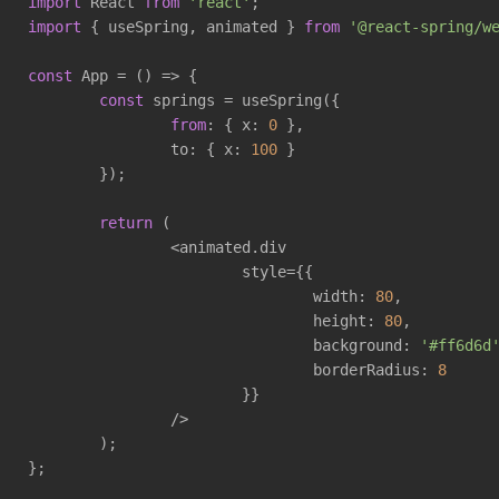
import
 React 
from
'react'
import
 { useSpring, animated } 
from
'@react-spring/w
const
 App = 
()
 =>
 {

const
 springs = useSpring({

from
: { x: 
0
 },

		to: { x: 
100
 }

	});

return
 (

		<animated.div

			style={{

				width: 
80
,

				height: 
80
,

				background: 
'#ff6d6d
				borderRadius: 
8
			}}

		/>

	);

};
