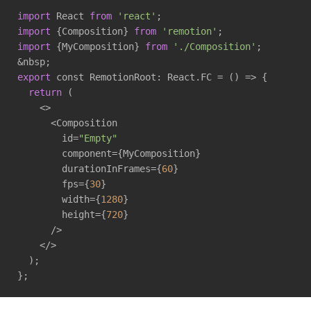
import
 React 
from
'react'
import
 {Composition} 
from
'remotion'
import
 {MyComposition} 
from
'./Composition'
;

export
 const RemotionRoot: React.FC = 
()
 =>
 {

return
 (

    <>

      <Composition

        id=
"Empty"
        component={MyComposition}

        durationInFrames={
60
}

        fps={
30
}

        width={
1280
}

        height={
720
}

      />

    </>

  );

};