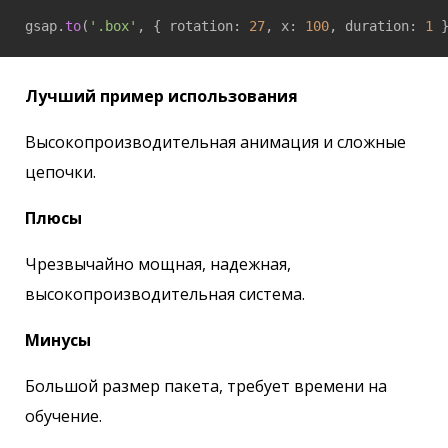
gsap.
to
(
'.box'
, { rotation: 
27
, x: 
100
, duration: 
1
 
Лучший пример использования
Высокопроизводительная анимация и сложные
цепочки.
Плюсы
Чрезвычайно мощная, надежная,
высокопроизводительная система.
Минусы
Большой размер пакета, требует времени на
обучение.