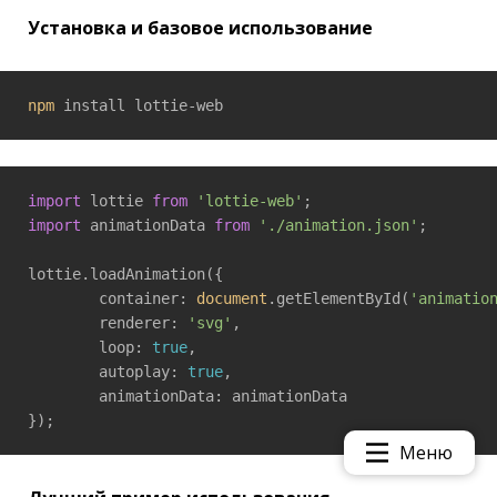
Установка и базовое использование
npm
 install lottie-web
import
 lottie 
from
'lottie-web'
import
 animationData 
from
'./animation.json'
;

lottie.loadAnimation({

	container: 
document
.getElementById(
'animatio
	renderer: 
'svg'
,

	loop: 
true
,

	autoplay: 
true
,

	animationData: animationData

});
Меню