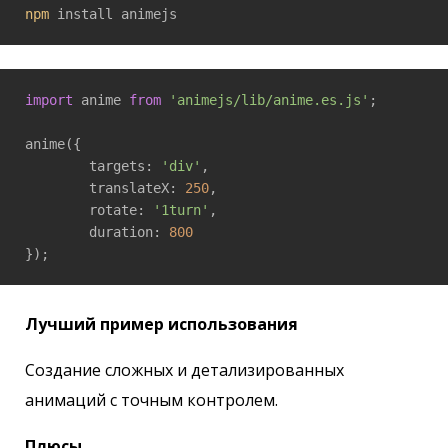
npm
 install animejs
import
 anime 
from
'animejs/lib/anime.es.js'
;

anime({

	targets: 
'div'
,

	translateX: 
250
,

	rotate: 
'1turn'
,

	duration: 
800
});
Лучший пример использования
Создание сложных и детализированных
анимаций с точным контролем.
Плюсы