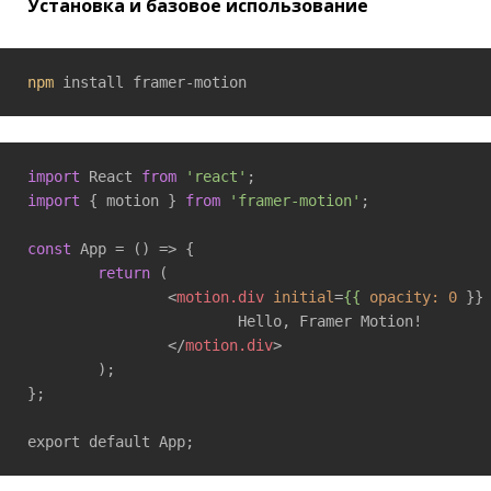
Установка и базовое использование
npm
 install framer-motion
import
 React 
from
'react'
import
 { motion } 
from
'framer-motion'
;

const
 App = 
()
 =>
 {

return
 (

<
motion.div
initial
=
{{
opacity:
0
 }}
			Hello, Framer Motion!

</
motion.div
>
	);

};

export default App;