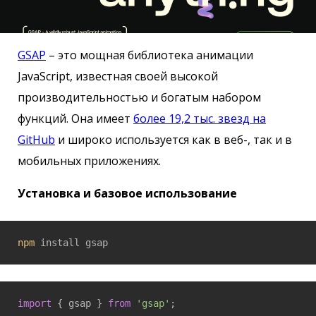
GSAP
– это мощная библиотека анимации
JavaScript, известная своей высокой
производительностью и богатым набором
функций. Она имеет
более 19,2 тыс. звезд на
GitHub
и широко используется как в веб-, так и в
мобильных приложениях.
Установка и базовое использование
npm
 install gsap
import
 { gsap } 
from
'gsap'
;
