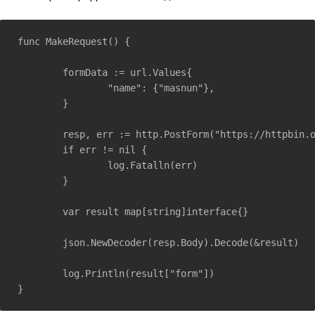
func MakeRequest() {

	formData := url.Values{

		"name": {"masnun"},

	}

	resp, err := http.PostForm("https://httpbin.org/post", formData)

	if err != nil {

		log.Fatalln(err)

	}

	var result map[string]interface{}

	json.NewDecoder(resp.Body).Decode(&result)

	log.Println(result["form"])

}