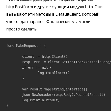
http.PostForm и другие функции модуля http. Они
вызывают эти методы в DefaultClient, который
уже создан заранее. Фактически, мы могли
просто сделать:
func MakeRequest() {

	client := http.Client{}

	resp, err := client.Get("https://httpbin.org/get")

	if err != nil {

		log.Fatalln(err)

	}

	var result map[string]interface{}

	json.NewDecoder(resp.Body).Decode(&result)

	log.Println(result)

}