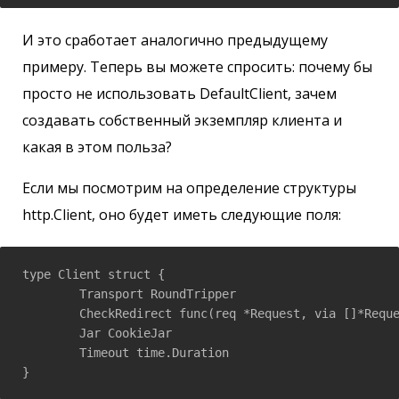
И это сработает аналогично предыдущему
примеру. Теперь вы можете спросить: почему бы
просто не использовать DefaultClient, зачем
создавать собственный экземпляр клиента и
какая в этом польза?
Если мы посмотрим на определение структуры
http.Client, оно будет иметь следующие поля:
type Client struct {

	Transport RoundTripper

	CheckRedirect func(req *Request, via []*Request) error

	Jar CookieJar

	Timeout time.Duration

}