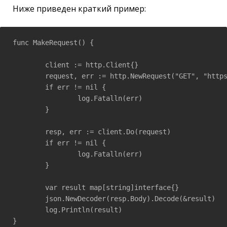
Ниже приведен краткий пример:
func MakeRequest() {

	client := http.Client{}

	request, err := http.NewRequest("GET", "https://httpbin.org/get", nil)

	if err != nil {

		log.Fatalln(err)

	}

	resp, err := client.Do(request)

	if err != nil {

		log.Fatalln(err)

	}

	var result map[string]interface{}

	json.NewDecoder(resp.Body).Decode(&result)

	log.Println(result)

}