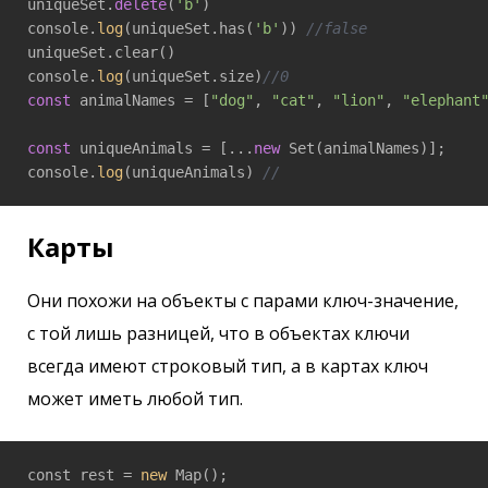
uniqueSet.
delete
(
'b'
)

console.
log
(uniqueSet.has(
'b'
)) 
//false
uniqueSet.clear()

console.
log
(uniqueSet.size)
//0
const
 animalNames = [
"dog"
, 
"cat"
, 
"lion"
, 
"elephant
const
 uniqueAnimals = [...
new
 Set(animalNames)];

console.
log
(uniqueAnimals) 
//
Карты
Они похожи на объекты с парами ключ-значение,
с той лишь разницей, что в объектах ключи
всегда имеют строковый тип, а в картах ключ
может иметь любой тип.
const rest = 
new
 Map();
