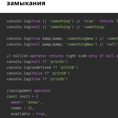
замыкания
console.log(
true
 || 
'something'
) // 
'true'
returns
 
console.log(
null
 || 
'something'
) // 
'something'
console.log(
true
 &amp;&amp; 
'somethingNew'
) // 
'some
console.log(
null
 &amp;&amp; 
'somethingNew'
) // 
'null
// nullish 
operator
returns
 right side 
only
if
null
console.log(
null
 ?? 
'printA'
)

console.log(undefined ?? 
'printB'
)

console.log(
false
 ?? 
'printB'
)

console.log(
true
 ?? 
'printB'
)

//assignment 
operator
const rest1 = {

owner
: 
'Jonas'
,

  rooms : 
15
,

  available : 
true
,
