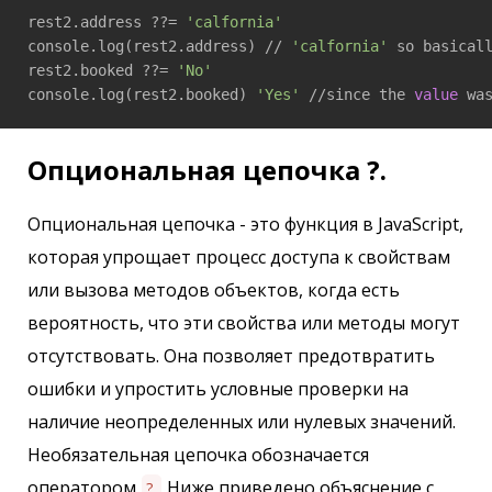
rest2.address ??= 
'calfornia'
console.log(rest2.address) // 
'calfornia'
 so basical
rest2.booked ??= 
'No'
console.log(rest2.booked) 
'Yes'
 //since the 
value
 wa
Опциональная цепочка ?.
Опциональная цепочка - это функция в JavaScript,
которая упрощает процесс доступа к свойствам
или вызова методов объектов, когда есть
вероятность, что эти свойства или методы могут
отсутствовать. Она позволяет предотвратить
ошибки и упростить условные проверки на
наличие неопределенных или нулевых значений.
Необязательная цепочка обозначается
оператором
Ниже приведено объяснение с
?.