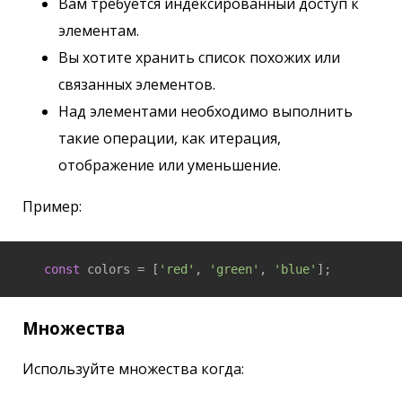
Вам требуется индексированный доступ к
элементам.
Вы хотите хранить список похожих или
связанных элементов.
Над элементами необходимо выполнить
такие операции, как итерация,
отображение или уменьшение.
Пример:
const
 colors = [
'red'
, 
'green'
, 
'blue'
];
Множества
Используйте множества когда: