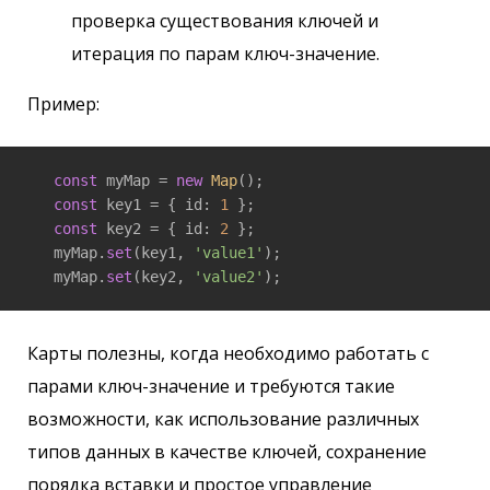
проверка существования ключей и
итерация по парам ключ-значение.
Пример:
const
 myMap = 
new
Map
();

const
 key1 = { id: 
1
 };

const
 key2 = { id: 
2
 };

   myMap.
set
(key1, 
'value1'
);

   myMap.
set
(key2, 
'value2'
);
Карты полезны, когда необходимо работать с
парами ключ-значение и требуются такие
возможности, как использование различных
типов данных в качестве ключей, сохранение
порядка вставки и простое управление