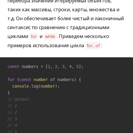
перебора значений итерируемых объектов,
таких как массивы, строки, карты, множества и
т.д. Он обеспечивает более чистый и лаконичный
синтаксис по сравнению с традиционными
циклами
и
. Приведем несколько
for
while
примеров использования цикла
:
for...of
const
 numbers = [
1
, 
2
, 
3
, 
4
, 
5
];

for
 (
const
number
 of numbers) {

console
.log(
number
);

// Output:
// 1
// 2
// 3
// 4
// 5