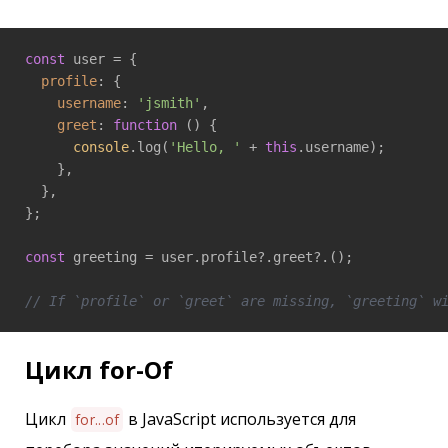
const
 user = {

profile
: {

username
: 
'jsmith'
,

greet
: 
function
 (
) 
{

console
.log(
'Hello, '
 + 
this
.username);

    },

  },

};

const
 greeting = user.profile?.greet?.();

// If `profile` or `greet` are missing, `greeting` w
Цикл for-Of
Цикл
в JavaScript используется для
for...of