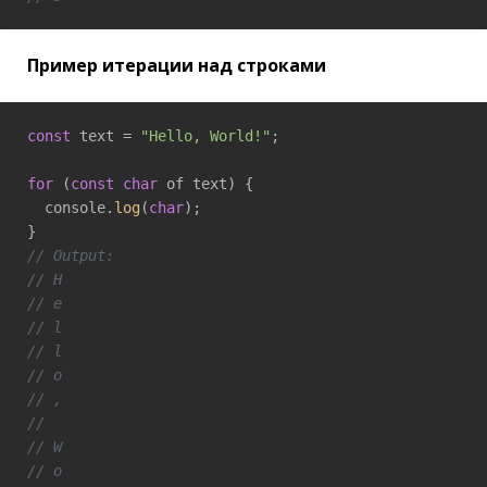
Пример итерации над строками
const
 text = 
"Hello, World!"
;

for
 (
const
char
 of text) {

  console.
log
(
char
);

// Output:
// H
// e
// l
// l
// o
// ,
//  
// W
// o