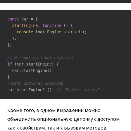
const
 car = {

startEngine
: 
function
 (
) 
{

console
.log(
'Engine started'
);

  },

};

// Without optional chaining
if
 (car.startEngine) {

  car.startEngine();

//with optional chaining
car.startEngine?.(); 
// 'Engine started'
Кроме того, в одном выражении можно
объединить опциональную цепочку с доступом
как к свойствам, так и к вызовам методов: