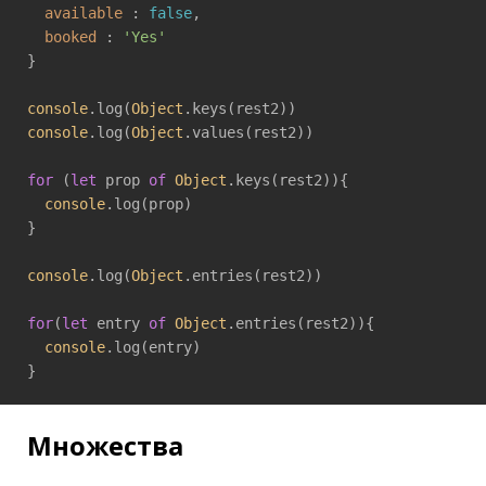
available
 : 
false
,

booked
 : 
'Yes'
}

console
.log(
Object
console
.log(
Object
.values(rest2))

for
 (
let
 prop 
of
Object
.keys(rest2)){

console
.log(prop)

}

console
.log(
Object
.entries(rest2))

for
(
let
 entry 
of
Object
.entries(rest2)){

console
.log(entry)

}
Множества