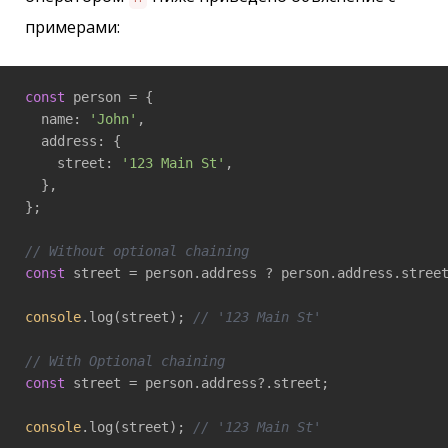
примерами:
const
 person = {

  name: 
'John'
,

  address: {

    street: 
'123 Main St'
,

  },

};

// Without optional chaining
const
 street = person.address ? person.address.stree
console
.log(street); 
// '123 Main St'
// With Optional chaining
const
 street = person.address?.street;

console
.log(street); 
// '123 Main St'