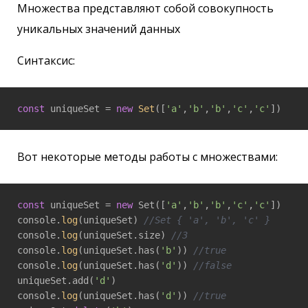
Множества представляют собой совокупность
уникальных значений данных
Синтаксис:
const
 uniqueSet = 
new
Set
([
'a'
,
'b'
,
'b'
,
'c'
,
'c'
])
Вот некоторые методы работы с множествами:
const
 uniqueSet = 
new
 Set([
'a'
,
'b'
,
'b'
,
'c'
,
'c'
])

console.
log
(uniqueSet) 
//Set { 'a', 'b', 'c' }
console.
log
(uniqueSet.size) 
//3
console.
log
(uniqueSet.has(
'b'
)) 
//true
console.
log
(uniqueSet.has(
'd'
)) 
//false
uniqueSet.add(
'd'
)

console.
log
(uniqueSet.has(
'd'
)) 
//true