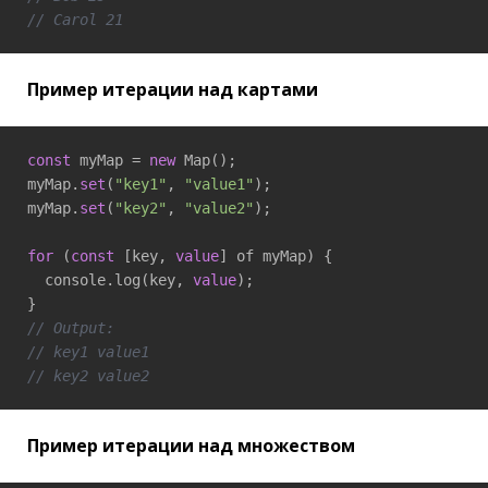
// Carol 21
Пример итерации над картами
const
 myMap = 
new
 Map();

myMap.
set
(
"key1"
, 
"value1"
);

myMap.
set
(
"key2"
, 
"value2"
);

for
 (
const
 [key, 
value
] of myMap) {

  console.log(key, 
value
);

// Output:
// key1 value1
// key2 value2
Пример итерации над множеством