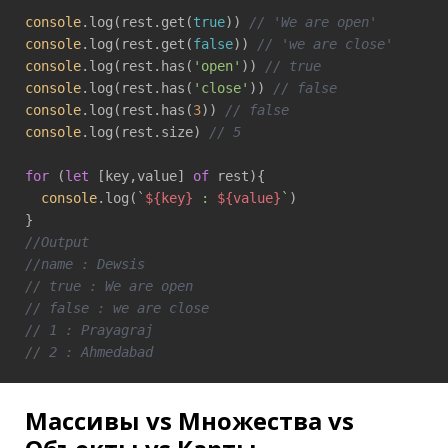
console
.log(rest.get(
true
)) 
// 'We are open'
console
.log(rest.get(
false
)) 
// 'we are close'
console
.log(rest.has(
'open'
)) 
// true
console
.log(rest.has(
'close'
)) 
// false
console
.log(rest.has(
3
)) 
// false
console
.log(rest.size) 
// 5
for
 (
let
 [key,value] 
of
 rest){

console
.log(
`
${key}
 : 
${value}
`
)

//Output
//name : Dewsis
// true : We are open
// false : we are close
// 1 : Prayagraj
// 2 : Ahmedabad
Массивы vs Множества vs