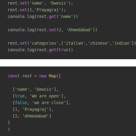
rest.
set
(
'name'
, 
'Dwesis'
);

rest.
set
(
1
,
'Prayagraj'
);

console.log(rest.
get
(
'name'
))

console.log(rest.
set
(
2
, 
'Ahmedabad'
))

rest.
set
(
'categories'
,[
'italian'
,
'chinese'
,
'indian'
]
console.log(rest.
get
(
true
))
const
 rest = 
new
Map
([

  [
'name'
, 
'Dewsis'
],

  [
true
, 
'We are open'
],

  [
false
, 
'we are close'
],

  [
1
, 
'Prayagraj'
],

  [
2
, 
'Ahmedabad'
]

]

)
