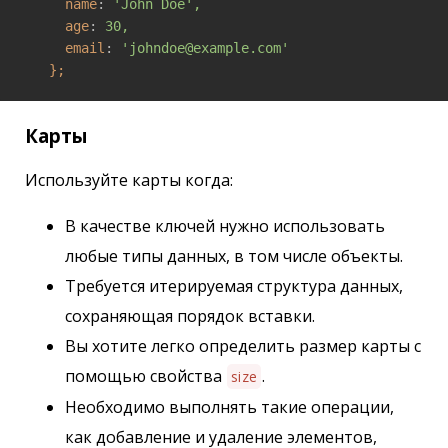
name
: 
'John Doe',
age
: 
30,
email
: 
'johndoe@example.com'
};
Карты
Используйте карты когда:
В качестве ключей нужно использовать
любые типы данных, в том числе объекты.
Требуется итерируемая структура данных,
сохраняющая порядок вставки.
Вы хотите легко определить размер карты с
помощью свойства
.
size
Необходимо выполнять такие операции,
как добавление и удаление элементов,