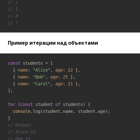
// r
// l
// d
// !
Пример итерации над объектами
const
 students = [

  { 
name
: 
"Alice"
, 
age
: 
22
 },

  { 
name
: 
"Bob"
, 
age
: 
25
 },

  { 
name
: 
"Carol"
, 
age
: 
21
 },

];

for
 (
const
 student 
of
 students) {

console
.log(student.name, student.age);

// Output:
// Alice 22
// Bob 25