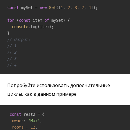
const
 mySet = 
new
Set
([
1
, 
2
, 
3
, 
2
, 
4
]);

for
 (
const
 item 
of
 mySet) {

console
.log(item);

// Output:
// 1
// 2
// 3
// 4
Попробуйте использовать дополнительные
циклы, как в данном примере:
const
 rest2 = {

owner
: 
'Max'
,

rooms
 : 
12
,
