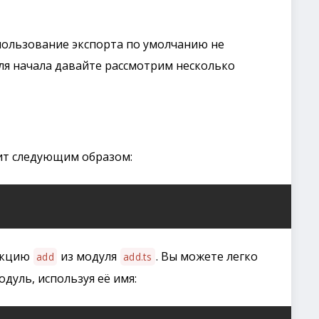
пользование экспорта по умолчанию не
Для начала давайте рассмотрим несколько
ит следующим образом:
нкцию
из модуля
. Вы можете легко
add
add.ts
дуль, используя её имя: