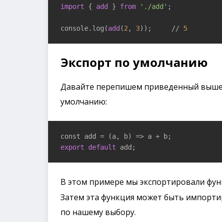
import
 { 
add
 } 
from
'./add'
;

console.log(
add
(
2
, 
3
));     // 
5
Экспорт по умолчанию
Давайте перепишем приведенный выше 
умолчанию:
const add = 
(a, b)
 =>
export
default
 add;
В этом примере мы экспортировали фу
Затем эта функция может быть импорти
по нашему выбору.