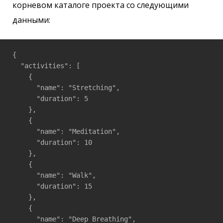
корневом каталоге проекта со следующими
данными:
{

  "activities": [

    {

      "name": "Stretching",

      "duration": 5

    },

    {

      "name": "Meditation",

      "duration": 10

    },

    {

      "name": "Walk",

      "duration": 15

    },

    {

      "name": "Deep Breathing",
