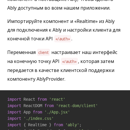
Ably доступным во всем нашем приложении.
Импортируйте компонент и «Realtime» из Ably
для подключения к Ably и настройки клиента для
конечной точки API
.
«/auth»
Переменная
настраивает наш интерфейс
client
на конечную точку API
, которая затем
«/auth»
передается в качестве клиентской поддержки
компоненту AblyProvider.
import
 React 
from
'react'
import
 ReactDOM 
from
'react-dom/client'
import
 App 
from
'./App.jsx'
import
'./index.css'
import
 { Realtime } 
from
'ably'