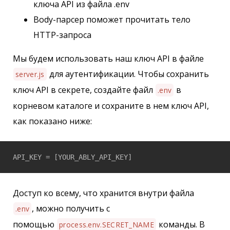
ключа API из файла .env
Body-парсер поможет прочитать тело
HTTP-запроса
Мы будем использовать наш ключ API в файле
для аутентификации. Чтобы сохранить
server.js
ключ API в секрете, создайте файл
в
.env
корневом каталоге и сохраните в нем ключ API,
как показано ниже:
API_KEY = [YOUR_ABLY_API_KEY]
Доступ ко всему, что хранится внутри файла
, можно получить с
.env
помощью
команды. В
process.env.SECRET_NAME