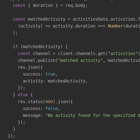
const
 { duration } = req.body;

const
 matchedActivity = activitiesData.activities.f
(
activity
) =>
 activity.duration === 
Number
(durati
  );

if
 (matchedActivity) {

const
 channel = client.channels.get(
"activities"
)
    channel.publish(
"matched activity"
, matchedActivi
    res.json({

      success: 
true
,

      activity: matchedActivity,

    });

  } 
else
 {

    res.status(
400
).json({

      success: 
false
,

      message: 
"No activity found for the specified 
    });

  }

});