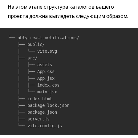
На этом этапе структура каталогов вашего
проекта должна выглядеть следующим образом.
└── ably-react-notifications/

    ├── public/

    │   └── vite.svg

    ├── src/

    │   ├── assets

    │   ├── App.css

    │   ├── App.jsx

    │   ├── index.css

    │   └── main.jsx

    ├── index.html

    ├── package-lock.json

    ├── package.json

    ├── server.js

    └── vite.config.js