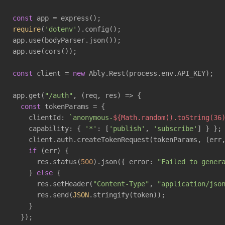
const
require
(
'dotenv'
).config();

app.use(bodyParser.json());

app.use(cors());

const
 client = 
new
 Ably.Rest(process.env.API_KEY);

app.get(
"/auth"
, 
(
req, res
) =>
 {

const
 tokenParams = {

    clientId: 
`anonymous-
${Math.random().toString(36
    capability: { 
'*'
: [
'publish'
, 
'subscribe'
] } };

    client.auth.createTokenRequest(tokenParams, 
(
err
if
 (err) {

      res.status(
500
).json({ error: 
"Failed to gener
    } 
else
 {

      res.setHeader(
"Content-Type"
, 
"application/jso
      res.send(
JSON
.stringify(token));

    }

  });
