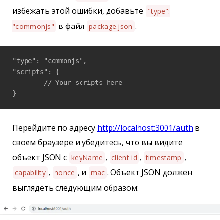
избежать этой ошибки, добавьте
"type":
в файл
.
"commonjs"
package.json
"type": "commonjs",

"scripts": {

	// Your scripts here

}
Перейдите по адресу
http://localhost:3001/auth
в
своем браузере и убедитесь, что вы видите
объект JSON с
,
,
,
keyName
client id
timestamp
,
, и
. Объект JSON должен
capability
nonce
mac
выглядеть следующим образом: