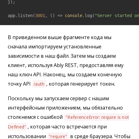
});

app.listen(
3001
, 
()
 =>
console
.log(
"Server started o
В приведенном выше фрагменте кода мы
сначала импортируем установленные
зависимости в наш файл. Затем мы создаем
клиент, используя Ably REST, предоставляя ему
наш ключ API. Наконец, мы создаем конечную
точку API
, которая генерирует токен.
/auth
Поскольку мы запускаем сервер с нашим
интерфейсным приложением, мы обязательно
столкнемся с ошибкой
"ReferenceError: require is not
, которая часто встречается при
Defined"
использовании
в среде браузера. Чтобы
"require"