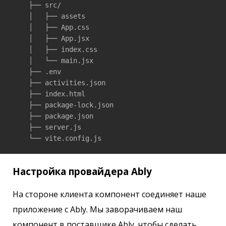
    ├── src/

    │   ├── assets

    │   ├── App.css

    │   ├── App.jsx

    │   ├── index.css

    │   └── main.jsx

    ├── .env

    ├── activities.json

    ├── index.html

    ├── package-lock.json

    ├── package.json

    ├── server.js

    └── vite.config.js
Настройка провайдера Ably
На стороне клиента компонент соединяет наше
приложение с Ably. Мы заворачиваем наш
компонент в поставщике Ably, чтобы сделать