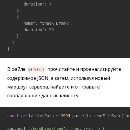
      "duration": 7

    },

    {

      "name": "Snack Break",

      "duration": 20

    }

  ]

}
В файле
прочитайте и проанализируйте
server.js
содержимое JSON, а затем, используя новый
маршрут сервера, найдите и отправьте
совпадающие данные клиенту:
const
 activitiesData = 
JSON
.parse(fs.readFileSync(
"a
app.post(
"/sendbreaktime"
, 
(
req, res
) =>
 {
