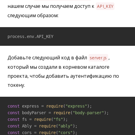
нашем случае мы получаем доступ к
API_KEY
следующим образом:
process.env.API_KEY
Добавьте следующий код в файл
,
server.js
который мы создали в корневом каталоге
проекта, чтобы добавить аутентификацию по
токену.
const
 express = 
require
(
"express"
const
 bodyParser = 
require
(
"body-parser"
const
 fs = 
require
(
"fs"
const
 Ably = 
require
(
"ably"
const
 cors = 
require
(
"cors"
);
