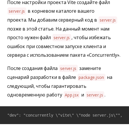
После настройки проекта Vite создайте файл
в корневом каталоге вашего
server.js
проекта. Мы добавим серверный код в
server.js
позже в этой статье. На данный момент нам
просто нужен файл
, чтобы избежать
server.js
ошибок при совместном запуске клиента и
сервера с использованием пакета «Concurrently».
После создания файла
замените
server.js
сценарий разработки в файле
на
package.json
следующий, чтобы гарантировать
одновременную работу
и
.
App.jsx
server.js
"dev": "concurrently \"vite\" \"node server.js\"",