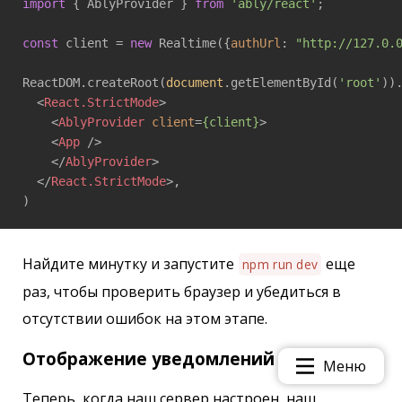
import
 { AblyProvider } 
from
'ably/react'
;

const
 client = 
new
 Realtime({
authUrl
: 
"http://127.0.
ReactDOM.createRoot(
document
.getElementById(
'root'
)).
<
React.StrictMode
>
<
AblyProvider
client
=
{client}
>
<
App
 />
</
AblyProvider
>
</
React.StrictMode
>
,

)
Найдите минутку и запустите
еще
npm run dev
раз, чтобы проверить браузер и убедиться в
отсутствии ошибок на этом этапе.
Отображение уведомлений в браузере
Меню
Теперь, когда наш сервер настроен, наш