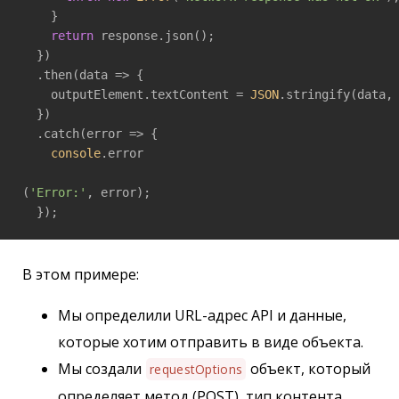
    }

return
 response.json();

  })

  .then(
data
 =>
 {

    outputElement.textContent = 
JSON
.stringify(data,
  })

  .catch(
error
 =>
 {

console
.error

(
'Error:'
, error);

  });
В этом примере:
Мы определили URL-адрес API и данные,
которые хотим отправить в виде объекта.
Мы создали
объект, который
requestOptions
определяет метод (POST), тип контента