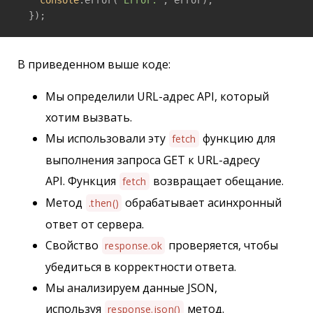
  });
В приведенном выше коде:
Мы определили URL-адрес API, который
хотим вызвать.
Мы использовали эту
функцию для
fetch
выполнения запроса GET к URL-адресу
API. Функция
возвращает обещание.
fetch
Метод
обрабатывает асинхронный
.then()
ответ от сервера.
Свойство
проверяется, чтобы
response.ok
убедиться в корректности ответа.
Мы анализируем данные JSON,
используя
метод.
response.json()