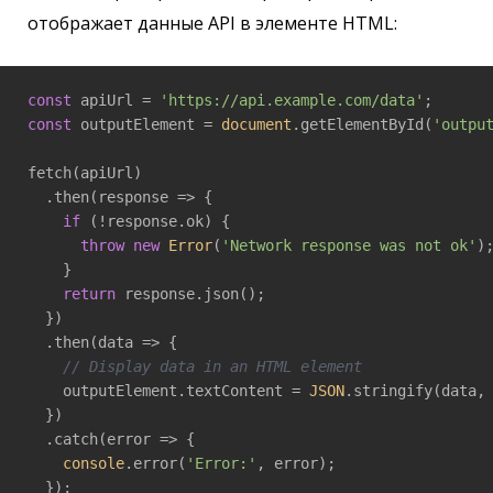
отображает данные API в элементе HTML:
const
 apiUrl = 
'https://api.example.com/data'
const
 outputElement = 
document
.getElementById(
'outpu
fetch(apiUrl)

  .then(
response
 =>
 {

if
 (!response.ok) {

throw
new
Error
(
'Network response was not ok'
);
    }

return
 response.json();

  })

  .then(
data
 =>
 {

// Display data in an HTML element
    outputElement.textContent = 
JSON
.stringify(data,
  })

  .catch(
error
 =>
 {

console
.error(
'Error:'
, error);

  });