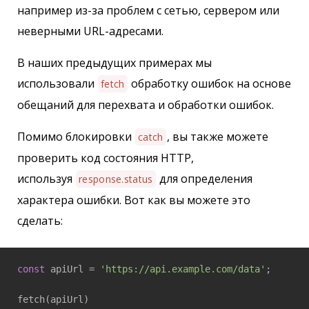
например из-за проблем с сетью, сервером или
неверными URL-адресами.
В наших предыдущих примерах мы
использовали
обработку ошибок на основе
fetch
обещаний для перехвата и обработки ошибок.
Помимо блокировки
, вы также можете
catch
проверить код состояния HTTP,
используя
для определения
response.status
характера ошибки. Вот как вы можете это
сделать:
const
 apiUrl = 
'https://api.example.com/data'
;

fetch(apiUrl)
