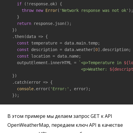
if
 (!response.ok) {

throw
new
Error
(
'Network response was not ok'
);
    }

return
 response.json();

  })

  .then(
data
 =>
 {

const
 temperature = data.main.temp;

const
 description = data.weather[
0
].description;

const
 location = data.name;

    outputElement.innerHTML = 
`<p>Temperature in 
${l
                               <p>Weather: 
${descrip
  })

  .catch(
error
 =>
 {

console
.error(
'Error:'
, error);

  });
В этом примере мы делаем запрос GET к API
OpenWeatherMap, передаем ключ API в качестве