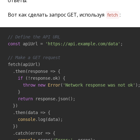
ответы.
Вот как сделать запрос GET, используя
:
fetch
// Define the API URL
const
 apiUrl = 
'https://api.example.com/data'
;

// Make a GET request
fetch(apiUrl)

  .then(
response
 =>
 {

if
 (!response.ok) {

throw
new
Error
(
'Network response was not ok'
);
    }

return
 response.json();

  })

  .then(
data
 =>
 {

console
.log(data);

  })

  .catch(
error
 =>
 {

console
.error(
'Error:'
, error);
