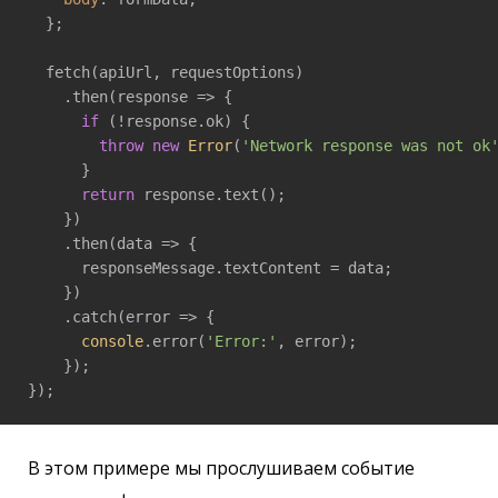
  };

  fetch(apiUrl, requestOptions)

    .then(
response
 =>
 {

if
 (!response.ok) {

throw
new
Error
(
'Network response was not ok
      }

return
 response.text();

    })

    .then(
data
 =>
 {

      responseMessage.textContent = data;

    })

    .catch(
error
 =>
 {

console
.error(
'Error:'
, error);

    });

});
В этом примере мы прослушиваем событие