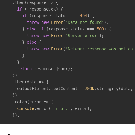
  .then(
response
 =>
 {

if
 (!response.ok) {

if
 (response.status === 
404
) {

throw
new
Error
(
'Data not found'
);

      } 
else
if
 (response.status === 
500
) {

throw
new
Error
(
'Server error'
);

      } 
else
 {

throw
new
Error
(
'Network response was not ok
      }

    }

return
 response.json();

  })

  .then(
data
 =>
 {

    outputElement.textContent = 
JSON
.stringify(data,
  })

  .catch(
error
 =>
 {

console
.error(
'Error:'
, error);

  });