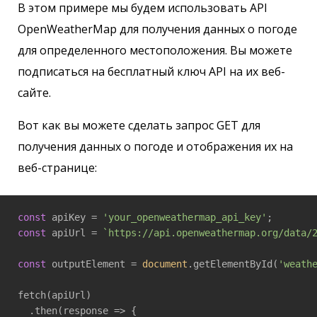
В этом примере мы будем использовать API
OpenWeatherMap для получения данных о погоде
для определенного местоположения. Вы можете
подписаться на бесплатный ключ API на их веб-
сайте.
Вот как вы можете сделать запрос GET для
получения данных о погоде и отображения их на
веб-странице:
const
 apiKey = 
'your_openweathermap_api_key'
const
 apiUrl = 
`https://api.openweathermap.org/data/
const
 outputElement = 
document
.getElementById(
'weath
fetch(apiUrl)

  .then(
response
 =>
 {
