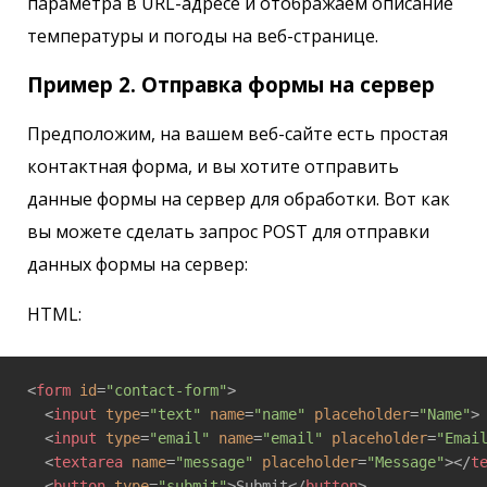
параметра в URL-адресе и отображаем описание
температуры и погоды на веб-странице.
Пример 2. Отправка формы на сервер
Предположим, на вашем веб-сайте есть простая
контактная форма, и вы хотите отправить
данные формы на сервер для обработки. Вот как
вы можете сделать запрос POST для отправки
данных формы на сервер:
HTML:
<
form
id
=
"contact-form"
>
<
input
type
=
"text"
name
=
"name"
placeholder
=
"Name"
>
<
input
type
=
"email"
name
=
"email"
placeholder
=
"Emai
<
textarea
name
=
"message"
placeholder
=
"Message"
>
</
t
<
button
type
=
"submit"
>
Submit
</
button
>