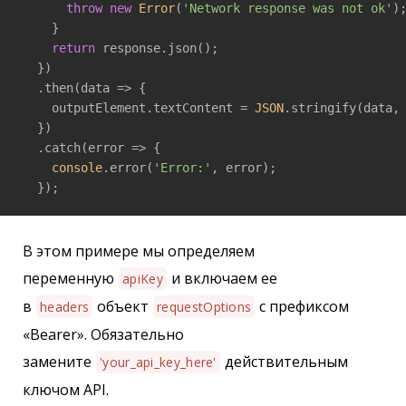
throw
new
Error
(
'Network response was not ok'
);
    }

return
 response.json();

  })

  .then(
data
 =>
 {

    outputElement.textContent = 
JSON
.stringify(data,
  })

  .catch(
error
 =>
 {

console
.error(
'Error:'
, error);

  });
В этом примере мы определяем
переменную
и включаем ее
apiKey
в
объект
с префиксом
headers
requestOptions
«Bearer». Обязательно
замените
действительным
'your_api_key_here'
ключом API.