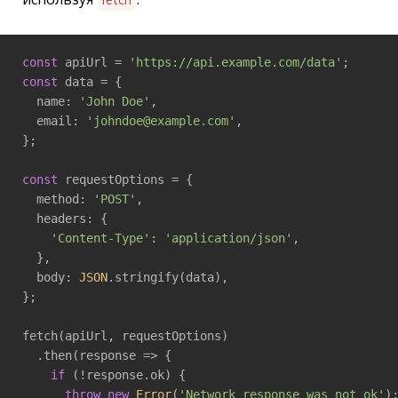
const
 apiUrl = 
'https://api.example.com/data'
const
 data = {

  name: 
'John Doe'
,

  email: 
'johndoe@example.com'
,

};

const
 requestOptions = {

  method: 
'POST'
,

  headers: {

'Content-Type'
: 
'application/json'
,

  },

  body: 
JSON
.stringify(data),

};

fetch(apiUrl, requestOptions)

  .then(
response
 =>
 {

if
 (!response.ok) {

throw
new
Error
(
'Network response was not ok'
);