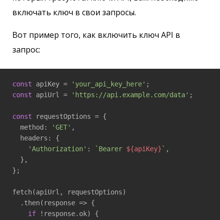
включать ключ в свои запросы.
Вот пример того, как включить ключ API в
запрос:
const
 apiKey = 
'your_api_key_here'
const
 apiUrl = 
'https://api.example.com/data'
;

const
 requestOptions = {

  method: 
'GET'
,

  headers: {

'Authorization'
: 
`Bearer 
${apiKey}
`
,

  },

};

fetch(apiUrl, requestOptions)

  .then(
response
 =>
 {

if
 !response.ok) {
