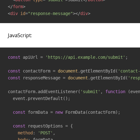
</
form
>
<
div
id
=
"response-message"
>
</
div
>
JavaScript:
const
 apiUrl = 
'https://api.example.com/submit'
;

const
 contactForm = 
document
.getElementById(
'contact
const
 responseMessage = 
document
.getElementById(
'res
contactForm.addEventListener(
'submit'
, 
function
 (
eve
  event.preventDefault();

const
 formData = 
new
 FormData(contactForm);

const
 requestOptions = {

method
: 
'POST'
,

body
: formData,
