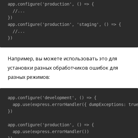
app.configure('production', () => {

  //...

})

app.configure('production', 'staging', () => {

  //...

})
Например, вы можете использовать это для
установки разных обработчиков ошибок для
разных режимов:
app.configure('development', () => {

  app.use(express.errorHandler({ dumpExceptions: true
})

app.configure('production', () => {

  app.use(express.errorHandler())
