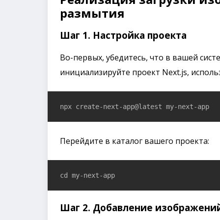
размытия
Шаг 1. Настройка проекта
Во-первых, убедитесь, что в вашей сист
инициализируйте проект Next.js, испол
npx create-next-app@latest my-next-app
Перейдите в каталог вашего проекта:
cd my-next-app
Шаг 2. Добавление изображений