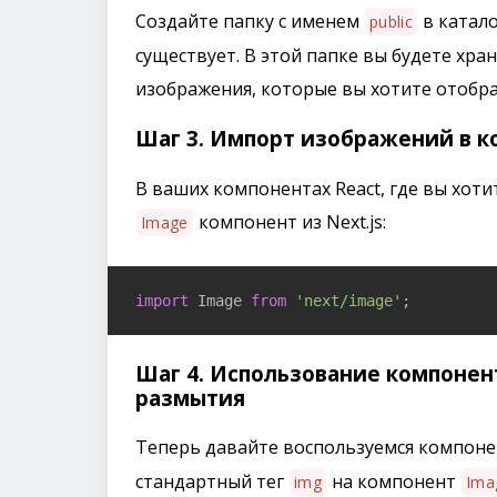
Создайте папку с именем
в катало
public
существует. В этой папке вы будете хра
изображения, которые вы хотите отобраз
Шаг 3. Импорт изображений в 
В ваших компонентах React, где вы хот
компонент из Next.js:
Image
import
 Image 
from
'next/image'
;
Шаг 4. Использование компонен
размытия
Теперь давайте воспользуемся компон
стандартный тег
на компонент
img
Ima