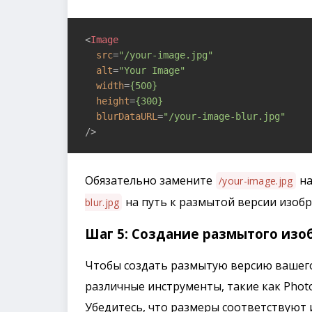
<
Image
src
=
"/your-image.jpg"
alt
=
"Your Image"
width
=
{500}
height
=
{300}
blurDataURL
=
"/your-image-blur.jpg"
/>
Обязательно замените
на
/your-image.jpg
на путь к размытой версии изобр
blur.jpg
Шаг 5: Создание размытого из
Чтобы создать размытую версию вашего
различные инструменты, такие как Pho
Убедитесь, что размеры соответствуют