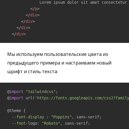
              Lorem ipsum dolor sit amet consectetur 
</
p
>
</
div
>
</
div
>
</
div
>
</
div
>
Мы используем пользовательские цвета из
предыдущего примера и настраиваем новый
шрифт и стиль текста:
@
import
"tailwindcss"
;

@
import
 url(
'https://fonts.googleapis.com/css2?famil
@theme {  

  --
font
-
display
 : 
"Poppins"
, sans-serif;  

  --
font
-logo: 
"Roboto"
, sans-serif;
