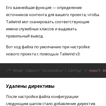
Его важнейшая функция — определение
источников контента для вашего проекта, чтобы
Tailwind мог сканировать соответствующие
имена служебных классов и выдавать
правильный вывод.
Вот код файла по умолчанию при настройке
нового проекта с помощью Tailwind v3:
/** @type {import('tailwindcss').Config} */
export
d
Удалены директивы
После настройки файла конфигурации
следующим шагом стало добавление директив