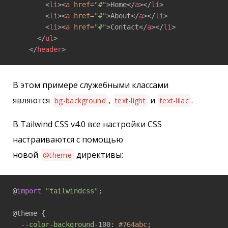
<
li
>
<
a
href
=
"#"
>
Home
</
a
>
</
li
>
<
li
>
<
a
href
=
"#"
>
About
</
a
>
</
li
>
<
li
>
<
a
href
=
"#"
>
Contact
</
a
>
</
li
>
</
ul
>
</
header
>
В этом примере служебными классами
являются
,
и
.
bg-background
text-light
text-lilac
В Tailwind CSS v4.0 все настройки CSS
настраиваются с помощью
новой
директивы:
@theme
@
import
"tailwindcss"
;

@theme {

  --
color
-
background
-100: 
#764abc
;
