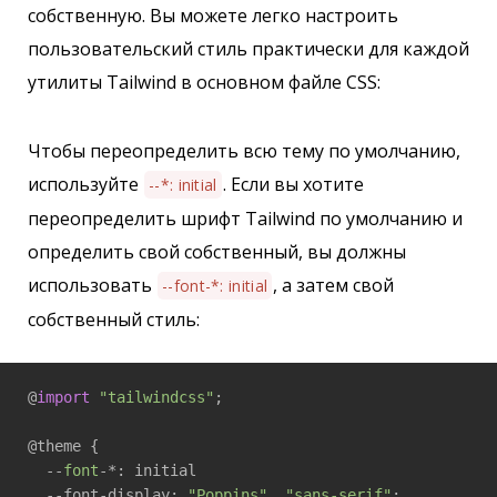
собственную. Вы можете легко настроить
пользовательский стиль практически для каждой
утилиты Tailwind в основном файле CSS:
Чтобы переопределить всю тему по умолчанию,
используйте
. Если вы хотите
--*: initial
переопределить шрифт Tailwind по умолчанию и
определить свой собственный, вы должны
использовать
, а затем свой
--font-*: initial
собственный стиль:
@
import
"tailwindcss"
;

@theme {

  --
font
-*: initial

  --font-display: 
"Poppins"
, 
"sans-serif"
;
