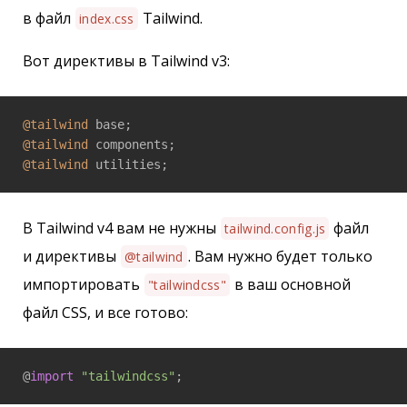
в файл
Tailwind.
index.css
Вот директивы в Tailwind v3:
@tailwind
@tailwind
@tailwind
 utilities;
В Tailwind v4 вам не нужны
файл
tailwind.config.js
и директивы
. Вам нужно будет только
@tailwind
импортировать
в ваш основной
"tailwindcss"
файл CSS, и все готово:
@
import
"tailwindcss"
;