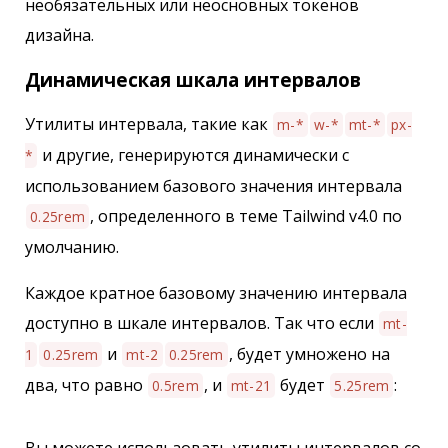
необязательных или неосновных токенов
дизайна.
Динамическая шкала интервалов
Утилиты интервала, такие как
m-*
w-*
mt-*
px-
и другие, генерируются динамически с
*
использованием базового значения интервала
, определенного в теме Tailwind v4.0 по
0.25rem
умолчанию.
Каждое кратное базовому значению интервала
доступно в шкале интервалов. Так что если
mt-
и
, будет умножено на
1
0.25rem
mt-2
0.25rem
два, что равно
, и
будет
:
0.5rem
mt-21
5.25rem