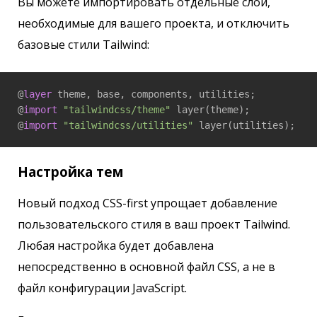
Вы можете импортировать отдельные слои,
необходимые для вашего проекта, и отключить
базовые стили Tailwind:
@
layer
 theme, base, components, utilities;

@
import
"tailwindcss/theme"
 layer(theme);

@
import
"tailwindcss/utilities"
 layer(utilities);
Настройка тем
Новый подход CSS-first упрощает добавление
пользовательского стиля в ваш проект Tailwind.
Любая настройка будет добавлена ​​
непосредственно в основной файл CSS, а не в
файл конфигурации JavaScript.