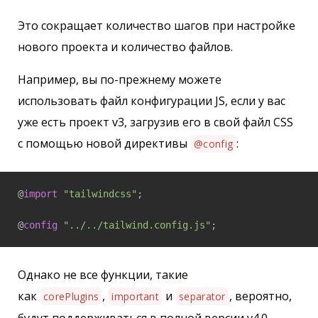
Это сокращает количество шагов при настройке
нового проекта и количество файлов.
Например, вы по-прежнему можете
использовать файл конфигурации JS, если у вас
уже есть проект v3, загрузив его в свой файл CSS
с помощью новой директивы
:
@config
@
import
"tailwindcss"
;

@
config
"../../tailwind.config.js"
;
Однако не все функции, такие
как
,
и
, вероятно,
corePlugins
important
separator