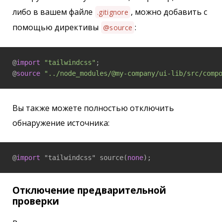
либо в вашем файле
, можно добавить с
.gitignore
помощью директивы
:
@source
@
import
"tailwindcss"
;

@
source
"../node_modules/@my-company/ui-lib/src/comp
Вы также можете полностью отключить
обнаружение источника:
@
import
 "tailwindcss" source(
none
);
Отключение предварительной
проверки