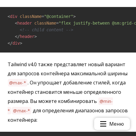
<
div
className
=
"@container"
>
<
header
className
=
"flex justify-between @sm:grid-
<!-- child content -->
</
header
>
</
div
>
Tailwind v4.0 также представляет новый вариант
для запросов контейнера максимальной ширины
. Он упрощает добавление стилей, когда
@max-*
контейнер становится меньше определенного
размера. Вы можете комбинировать
@min-
для определения диапазонов запросов
*
@max-*
контейнера:
Меню