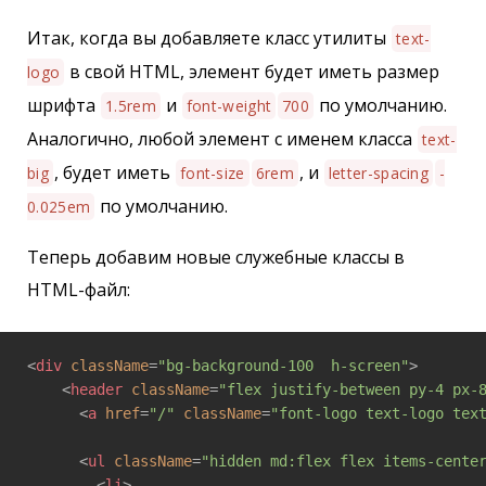
Итак, когда вы добавляете класс утилиты
text-
в свой HTML, элемент будет иметь размер
logo
шрифта
и
по умолчанию.
1.5rem
font-weight
700
Аналогично, любой элемент с именем класса
text-
, будет иметь
, и
big
font-size
6rem
letter-spacing
-
по умолчанию.
0.025em
Теперь добавим новые служебные классы в
HTML-файл:
<
div
className
=
"bg-background-100  h-screen"
>
<
header
className
=
"flex justify-between py-4 px-
<
a
href
=
"/"
className
=
"font-logo text-logo tex
<
ul
className
=
"hidden md:flex flex items-cente
<
li
>