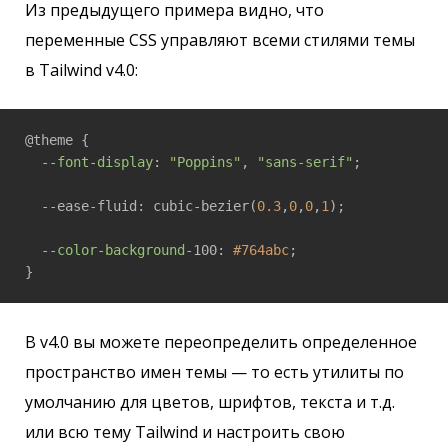
Из предыдущего примера видно, что
переменные CSS управляют всеми стилями темы
в Tailwind v4.0:
@theme {

  --
font
-
display
: 
"Poppins"
, 
"sans-serif"
;

  --ease-fluid: cubic-bezier(
0.3
,
0
,
0
,
1
);

  --
color
-
background
-100: 
#764abc
;

}
В v4.0 вы можете переопределить определенное
пространство имен темы — то есть утилиты по
умолчанию для цветов, шрифтов, текста и т.д.
или всю тему Tailwind и настроить свою