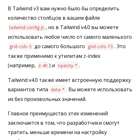
В Tailwind v3 вам нужно было бы определить
количество столбцов в вашем файле
, но в Tailwind v4.0 вы можете
tailwind.config.js
использовать любое число от самого маленького
до самого большого
. Это
grid-cols-5
grid-cols-73
также применимо к утилитам z-index
(например,
) и
.
z-40
opacity-*
Tailwind v4.0 также имеет встроенную поддержку
вариантов типа
. Вы можете использовать
data-*
их без произвольных значений.
Главное преимущество этих изменений
заключается в том, что разработчики смогут
тратить меньше времени на настройку