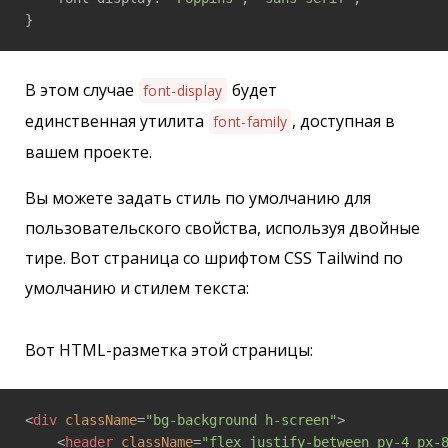
}
В этом случае
будет
font-display
единственная утилита
, доступная в
font-family
вашем проекте.
Вы можете задать стиль по умолчанию для
пользовательского свойства, используя двойные
тире. Вот страница со шрифтом CSS Tailwind по
умолчанию и стилем текста:
Вот HTML-разметка этой страницы:
<
div
className
=
"bg-background h-screen"
>
<
header
className
=
"flex justify-between py-4 px-