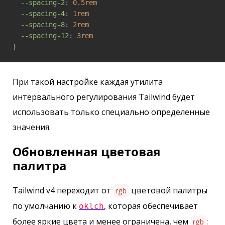
--spacing-2
: 
0.5rem
--spacing-4
: 
1rem
--spacing-8
: 
2rem
--spacing-12
: 
3rem
}
При такой настройке каждая утилита
интервального регулирования Tailwind будет
использовать только специально определенные
значения.
Обновленная цветовая
палитра
Tailwind v4 переходит от
цветовой палитры
rgb
по умолчанию к
, которая обеспечивает
oklch
более яркие цвета и менее ограничена, чем
:
rgb