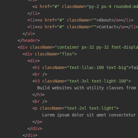
<
a
href
=
"#"
className
=
"py-2 px-4 rounded-m
</
li
>
<
li
>
<
a
href
=
"#"
className
=
""
>
About
</
a
>
</
li
>
<
li
>
<
a
href
=
"#"
className
=
""
>
Contact
</
a
>
</
li
</
ul
>
</
header
>
<
div
className
=
"container px-32 py-32 font-displ
<
div
className
=
"flex"
>
<
div
>
<
h1
className
=
"text-lilac-100 text-big"
>
Ta
<
br
 />
<
h3
className
=
"text-3xl text-light-100"
>
            Build websites with utility classes from 
</
h3
>
<
br
 />
<
p
className
=
"text-2xl text-light"
>
              Lorem ipsum dolor sit amet consectetur 
</
p
>
</
div
>
</
div
>