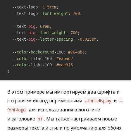
  --text-logo: 
1.5rem
;

  --text-logo--
font-weight
: 
700
;

  --text-
big
: 
6rem
;

  --text-
big
--
font-weight
: 
700
;

  --text-
big
--
letter-spacing
: -
0.025em
;

  --
color
-
background
-100: 
#764abc
;

  --
color
-lilac-100: 
#eabad2
;

  --
color
-light-100: 
#eae3f5
;

}
В этом примере мы импортируем два шрифта и
сохраняем их под переменными
и
--font-display
--
для использования в логотипе
font-logo
и заголовке
. Мы также настраиваем новые
h1
размеры текста и стили по умолчанию для обоих.