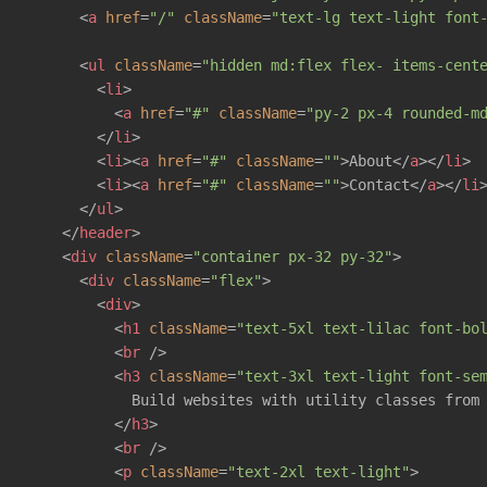
<
a
href
=
"/"
className
=
"text-lg text-light font
<
ul
className
=
"hidden md:flex flex- items-cent
<
li
>
<
a
href
=
"#"
className
=
"py-2 px-4 rounded-m
</
li
>
<
li
>
<
a
href
=
"#"
className
=
""
>
About
</
a
>
</
li
>
<
li
>
<
a
href
=
"#"
className
=
""
>
Contact
</
a
>
</
li
</
ul
>
</
header
>
<
div
className
=
"container px-32 py-32"
>
<
div
className
=
"flex"
>
<
div
>
<
h1
className
=
"text-5xl text-lilac font-bo
<
br
 />
<
h3
className
=
"text-3xl text-light font-se
            Build websites with utility classes from 
</
h3
>
<
br
 />
<
p
className
=
"text-2xl text-light"
>