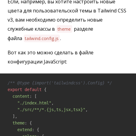
Если, например, вы хотите настроить новые
цвета для пользовательской темы в Tailwind CSS
v3, вам необходимо определить новые
служебные классы в
разделе
theme
файла
.
tailwind.config.js
Вот как это можно сделать в файле
конфигурации JavaScript:
/** @type {import('tailwindcss').Config} */
export
default
 {

content
: [

"./index.html"
,

"./src/**/*.{js,ts,jsx,tsx}"
,

  ],

theme
: {

extend
: {
