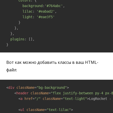
colors
: {

background
:
'#764abc'
,

lilac
: 
'#eabad2'
,

light
: 
'#eae3f5'
      }

    },

  },

plugins
: [],

}
Вот как можно добавить классы в ваш HTML-
файл:
<
div
className
=
"bg-background"
>
<
header
className
=
"flex justify-between py-4 px-
<
a
href
=
"/"
className
=
"text-light"
>
LogRocket -
<
ul
className
=
"text-lilac"
>