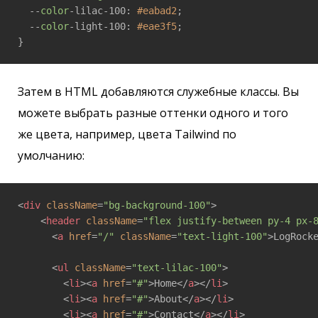
  --
color
-lilac-100: 
#eabad2
;

  --
color
-light-100: 
#eae3f5
;

}
Затем в HTML добавляются служебные классы. Вы
можете выбрать разные оттенки одного и того
же цвета, например, цвета Tailwind по
умолчанию:
<
div
className
=
"bg-background-100"
>
<
header
className
=
"flex justify-between py-4 px-
<
a
href
=
"/"
className
=
"text-light-100"
>
LogRock
<
ul
className
=
"text-lilac-100"
>
<
li
>
<
a
href
=
"#"
>
Home
</
a
>
</
li
>
<
li
>
<
a
href
=
"#"
>
About
</
a
>
</
li
>
<
li
>
<
a
href
=
"#"
>
Contact
</
a
>
</
li
>