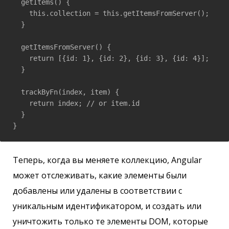
  getItems() {

    this.collection = this.getItemsFromServer();

  }

  getItemsFromServer() {

    return [{id: 1}, {id: 2}, {id: 3}, {id: 4}];

  }

  trackByFn(index, item) {

    return index; // or item.id

  }

}
Теперь, когда вы меняете коллекцию, Angular
может отслеживать, какие элементы были
добавлены или удалены в соответствии с
уникальным идентификатором, и создать или
уничтожить только те элементы DOM, которые