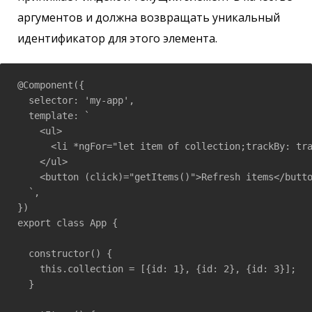
аргументов и должна возвращать уникальный
идентификатор для этого элемента.
@Component({

  selector: 'my-app',

  template: `

    <ul>

      <li *ngFor="let item of collection;trackBy: tra
    </ul>

    <button (click)="getItems()">Refresh items</butto
  `,

})

export class App {

  constructor() {

    this.collection = [{id: 1}, {id: 2}, {id: 3}];

  }
