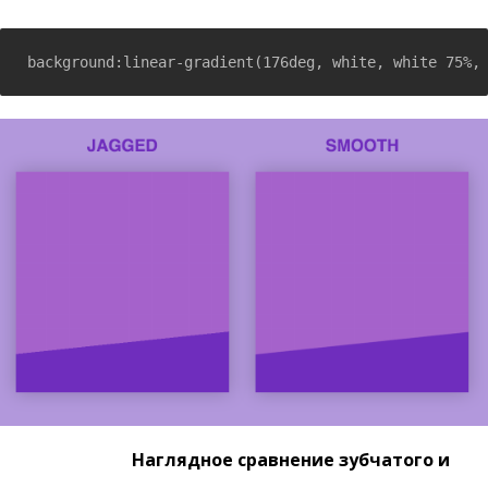
background:linear-gradient(176deg, white, white 75%,
Наглядное сравнение зубчатого и