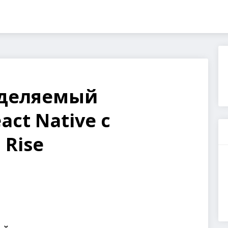
еделяемый
act Native с
Rise