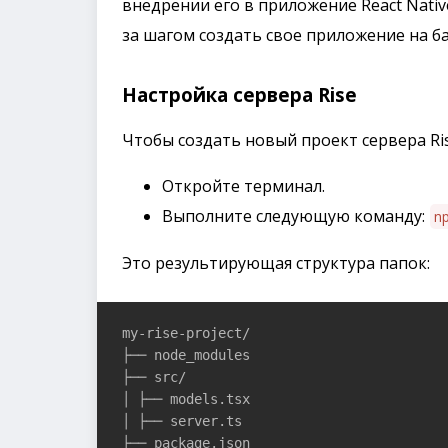
внедрении его в приложение React Nativ
за шагом создать свое приложение на ба
Настройка сервера Rise
Чтобы создать новый проект сервера Ri
Откройте терминал.
Выполните следующую команду:
n
Это результирующая структура папок:
my-rise-project/

├── node_modules

├── src/

│ ├── models.tsx

│ ├── server.ts

├── package.json
