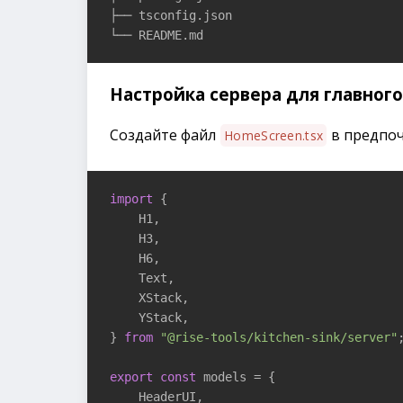
├── tsconfig.json

└── README.md
Настройка сервера для главного
Создайте файл
в предпоч
HomeScreen.tsx
import
 {

    H1,

    H3,

    H6,

    Text,

    XStack,

    YStack,

} 
from
"@rise-tools/kitchen-sink/server"
;
export
const
 models = {

    HeaderUI,
