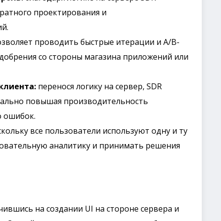
братного проектирования и
й.
зволяет проводить быстрые итерации и A/B-
добрения со стороны магазина приложений или
клиента:
перенося логику на сервер, SDR
иально повышая производительность
о ошибок.
кольку все пользователи используют одну и ту
довательную аналитику и принимать решения
чившись на создании UI на стороне сервера и