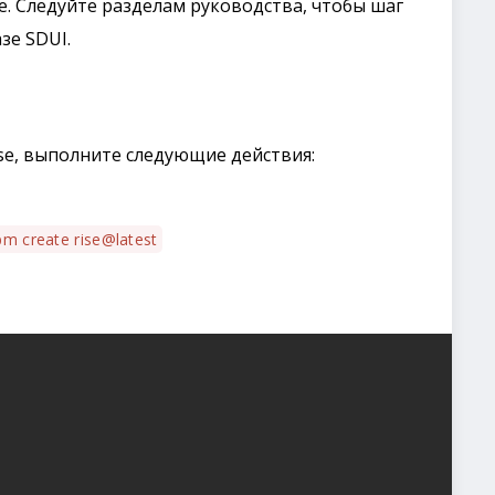
e. Следуйте разделам руководства, чтобы шаг
зе SDUI.
se, выполните следующие действия:
pm create rise@latest