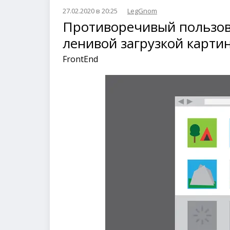
27.02.2020 в 20:25
LegGnom
Противоречивый пользов
ленивой загрузкой карти
FrontEnd