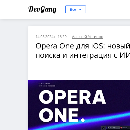
DevGang
Все
14.08.2024 в 16:29
Алексей Устинов
Opera One для iOS: новы
поиска и интеграция с И