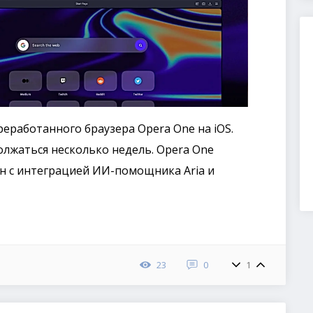
еработанного браузера Opera One на iOS.
лжаться несколько недель. Opera One
н с интеграцией ИИ-помощника Aria и
23
0
1