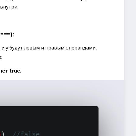
внутри.
===):
 x и y будут левым и правым операндами,
:
нет true.