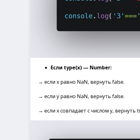
Если type(x) — Number:
→ если x равно NaN, вернуть false.
→ если y равно NaN, вернуть false.
→ если x совпадает с числом y, вернуть t