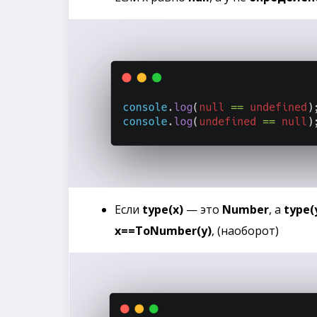
Если
type(x)
— это
Number
, а
type(
x==ToNumber(y)
, (наоборот)