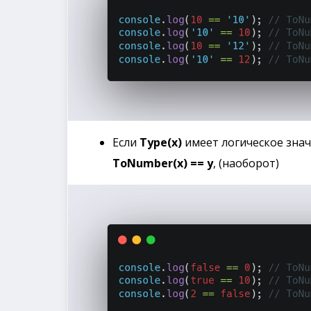
Если
Type(x)
имеет логическое знач
ToNumber(x) == y
, (наоборот)