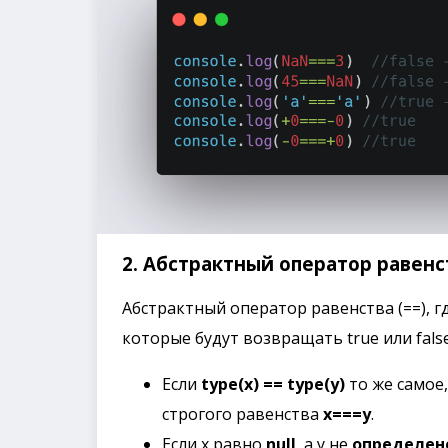
2. Абстрактный оператор равенст
Абстрактный оператор равенства (==), г
которые будут возвращать true или false
Если
type(x) == type(y)
то же самое
строгого равенства
x===y
.
Если x равно
null
, а y не
определен