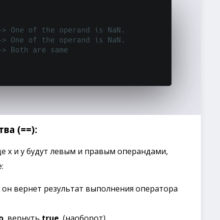
ва (==):
де x и y будут левым и правым операндами,
:
, он вернет результат выполнения оператора
о
, вернуть
true
, (наоборот)