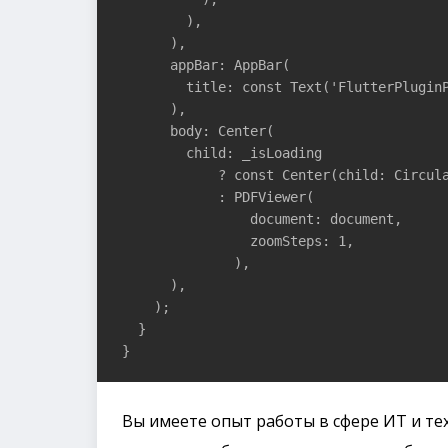
        ),

      ),

      appBar: AppBar(

        title: const Text('FlutterPluginP
      ),

      body: Center(

        child: _isLoading

            ? const Center(child: Circula
            : PDFViewer(

                document: document,

                zoomSteps: 1,

              ),

      ),

    );

  }

}
Вы имеете опыт работы в сфере ИТ и те