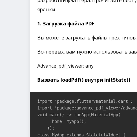
разработки флаттера. Прочитайте блог 
ярлыки.
1. Загрузка файла PDF
Вы можете загружать файлы трех типов: 
Во-первых, вам нужно использовать зави
Advance_pdf_viewer: any
Вызвать loadPdf() внутри initState()
import 'package:flutter/material.dart';

import 'package:advance_pdf_viewer/advanc
void main() => runApp(MaterialApp(

      home: MyApp(),

    ));

class MyApp extends StatefulWidget {
