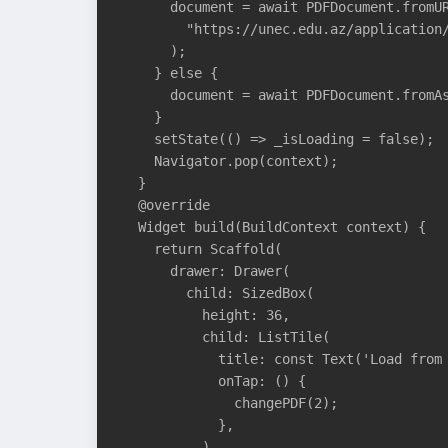
      document = await PDFDocument.fromUR
        "https://unec.edu.az/application/
      );

    } else {

      document = await PDFDocument.fromAs
    }

    setState(() => _isLoading = false);

    Navigator.pop(context);

  }

  @override

  Widget build(BuildContext context) {

    return Scaffold(

      drawer: Drawer(

        child: SizedBox(

          height: 36,

          child: ListTile(

            title: const Text('Load from 
            onTap: () {

              changePDF(2);

            },

          ),
