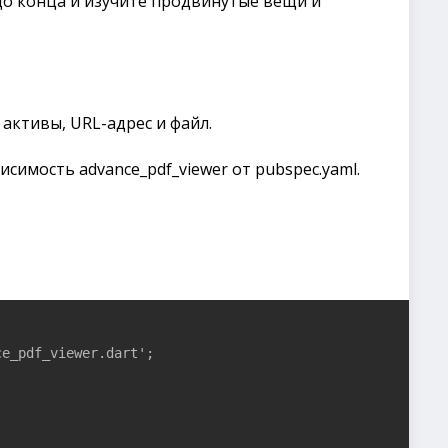
до конца и изучите продвинутые вещи и
активы, URL-адрес и файл.
симость advance_pdf_viewer от pubspec.yaml.
e_pdf_viewer.dart';
