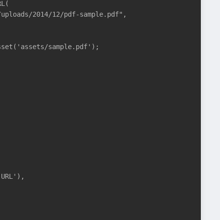
L(

uploads/2014/12/pdf-sample.pdf",

set('assets/sample.pdf');

URL'),
