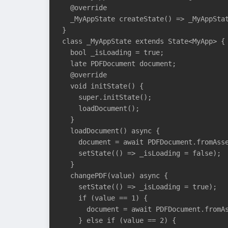
  @override

  _MyAppState createState() => _MyAppStat
}

class _MyAppState extends State<MyApp> {

  bool _isLoading = true;

  late PDFDocument document;

  @override

  void initState() {

    super.initState();

    loadDocument();

  }

  loadDocument() async {

    document = await PDFDocument.fromAsse
    setState(() => _isLoading = false);

  }

  changePDF(value) async {

    setState(() => _isLoading = true);

    if (value == 1) {

      document = await PDFDocument.fromAs
    } else if (value == 2) {
