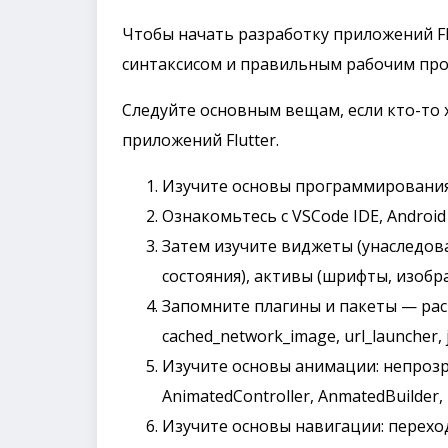
Чтобы начать разработку приложений Flu
синтаксисом и правильным рабочим про
Следуйте основным вещам, если кто-то 
приложений Flutter.
Изучите основы программирования 
Ознакомьтесь с VSCode IDE, Android St
Затем изучите виджеты (унаследова
состояния), активы (шрифты, изобра
Запомните плагины и пакеты — packag
cached_network_image, url_launcher, js
Изучите основы анимации: непрозр
AnimatedController, AnmatedBuilder,
Изучите основы навигации: перех