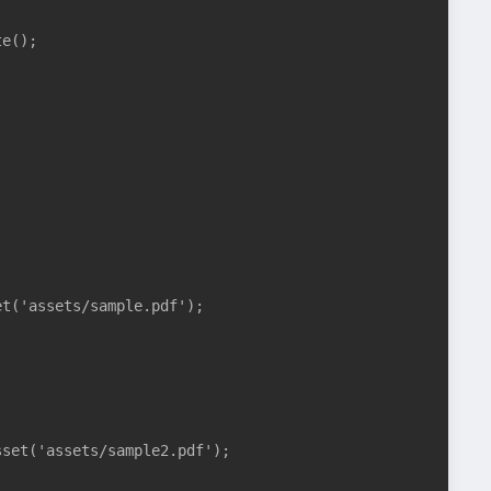
e();

t('assets/sample.pdf');

set('assets/sample2.pdf');
