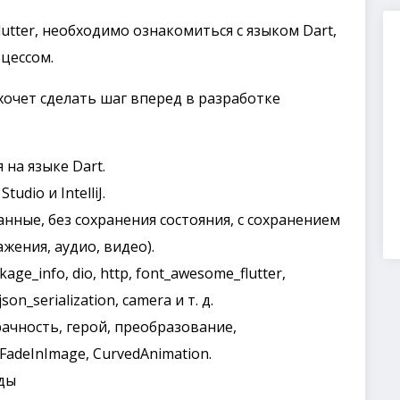
tter, необходимо ознакомиться с языком Dart,
цессом.
хочет сделать шаг вперед в разработке
на языке Dart.
udio и IntelliJ.
нные, без сохранения состояния, с сохранением
жения, аудио, видео).
e_info, dio, http, font_awesome_flutter,
on_serialization, camera и т. д.
ачность, герой, преобразование,
 FadeInImage, CurvedAnimation.
оды