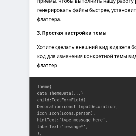
приемы, чтобы выполнить нашу работу р
генерировать файлы быстрее, установит
флаттера.
3. Простая настройка темы
Хотите сделать внешний вид виджета б
код для изменения конкретной темы ви
флаттер
Theme{

data:ThemeData(...)

child:TextFormField(

Decoration:const InputDecoration(

icon:Icon(Icons.person),

hintText:’type message here’,

labelText:’message*’,

),
