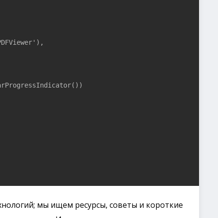
DFViewer'),

rProgressIndicator())

хнологий; мы ищем ресурсы, советы и короткие