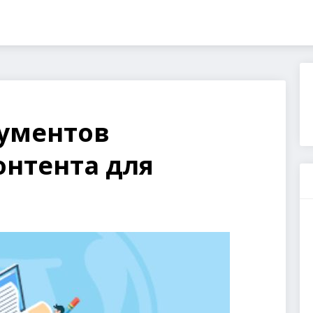
рументов
онтента для