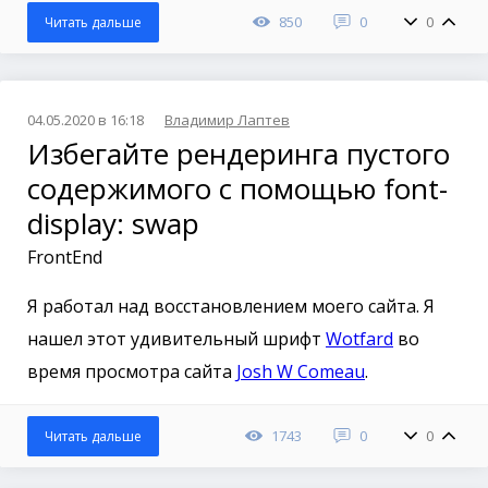
850
0
0
Читать дальше
04.05.2020 в 16:18
Владимир Лаптев
Избегайте рендеринга пустого
содержимого с помощью font-
display: swap
FrontEnd
Я работал над восстановлением моего сайта. Я
нашел этот удивительный шрифт
Wotfard
во
время просмотра сайта
Josh W Comeau
.
1743
0
0
Читать дальше