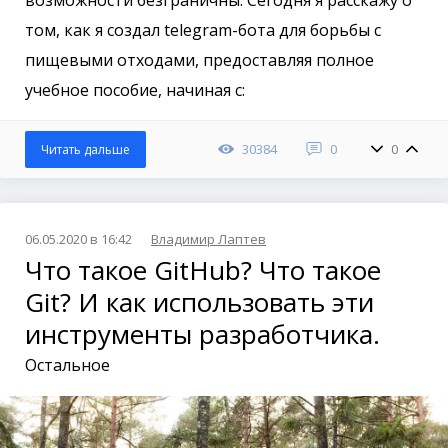
возможности безграничны. Сегодня я расскажу о
том, как я создал telegram-бота для борьбы с
пищевыми отходами, предоставляя полное
учебное пособие, начиная с:
30384
0
0
Читать дальше
06.05.2020 в 16:42
Владимир Лаптев
Что такое GitHub? Что такое
Git? И как использовать эти
инструменты разработчика.
Остальное