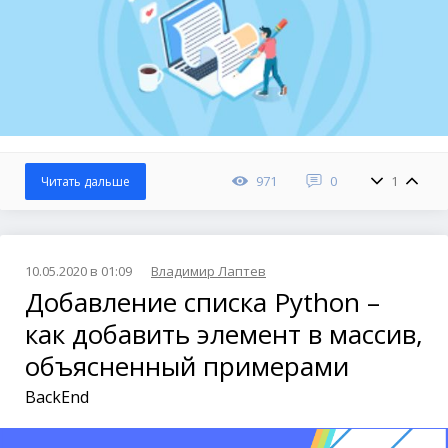
971
0
1
Читать дальше
10.05.2020 в 01:09
Владимир Лаптев
Добавление списка Python –
как добавить элемент в массив,
объясненный примерами
BackEnd