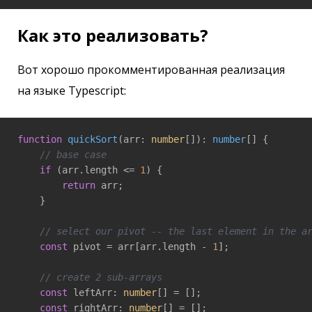
Как это реализовать?
Вот хорошо прокомментированная реализация
на языке Typescript:
function
quickSort
(
arr: 
number
[]
): 
number
[] 
{

// base case
if
 (arr.length <= 
1
) {

return
 arr;

    }

// select our pivot -- the last element in the a
const
 pivot = arr[arr.length - 
1
];

// create 2 sub-arrays
const
 leftArr: 
number
[] = [];

const
 rightArr: 
number
[] = [];
