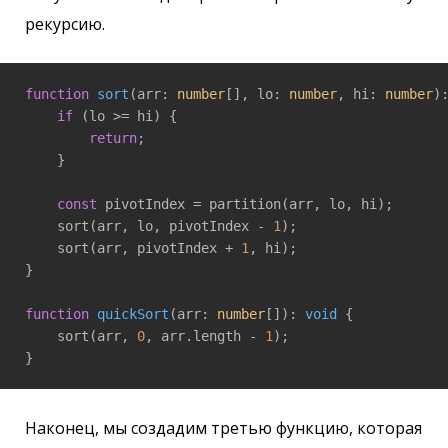
рекурсию.
function
sort
(
arr: 
number
[], lo: 
number
, hi: 
number
)
if
 (lo >= hi) {

return
;

    }

const
 pivotIndex = partition(arr, lo, hi);

    sort(arr, lo, pivotIndex - 
1
);

    sort(arr, pivotIndex + 
1
, hi);

}

function
quickSort
(
arr: 
number
[]
): 
void
{

    sort(arr, 
0
, arr.length - 
1
);

}
Наконец, мы создадим третью функцию, которая