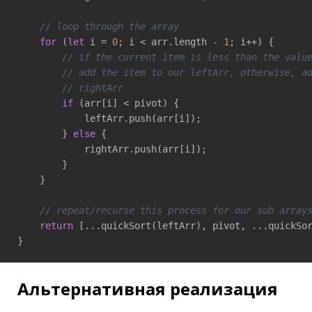
// loop through the array
for
 (
let
 i = 
0
; i < arr.length - 
1
; i++) {

// if the current item is less than the valu
// add the item to our leftArr, otherwise, a
// rightArr
if
 (arr[i] < pivot) {

            leftArr.push(arr[i]);

        } 
else
 {

            rightArr.push(arr[i]);

        }

    }

// repeat/recurse this process for our sub array
return
 [...quickSort(leftArr), pivot, ...quickSor
}
Альтернативная реализация