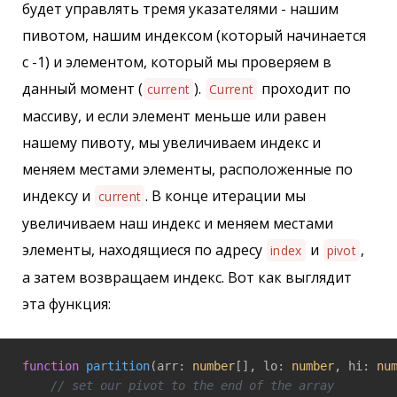
будет управлять тремя указателями - нашим
пивотом, нашим индексом (который начинается
с -1) и элементом, который мы проверяем в
данный момент (
).
проходит по
current
Current
массиву, и если элемент меньше или равен
нашему пивоту, мы увеличиваем индекс и
меняем местами элементы, расположенные по
индексу и
. В конце итерации мы
current
увеличиваем наш индекс и меняем местами
элементы, находящиеся по адресу
и
,
index
pivot
а затем возвращаем индекс. Вот как выглядит
эта функция:
function
partition
(
arr: 
number
[], lo: 
number
, hi: 
nu
// set our pivot to the end of the array