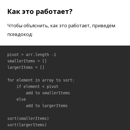
Как это работает?
Чтобы объяснить, как это работает, приведём
псевдокод:
pivot = arr.length -1

smallerItems = []

largerItems = []

for element in array to sort:

    if element < pivot

        add to smallerItems

    else

        add to largerItems

sort(smallerItems)

sort(largerItems)