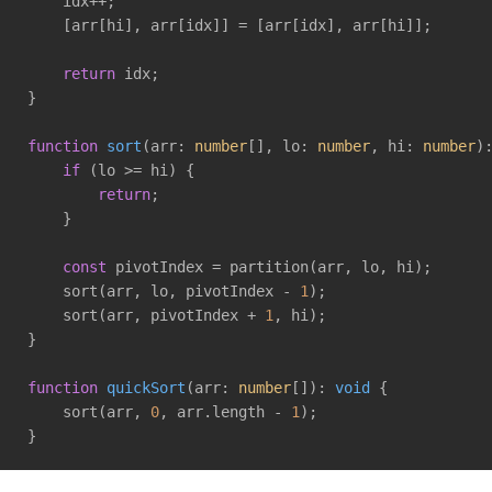
    idx++;

    [arr[hi], arr[idx]] = [arr[idx], arr[hi]];

return
 idx;

}

function
sort
(
arr: 
number
[], lo: 
number
, hi: 
number
)
if
 (lo >= hi) {

return
;

    }

const
 pivotIndex = partition(arr, lo, hi);

    sort(arr, lo, pivotIndex - 
1
);

    sort(arr, pivotIndex + 
1
, hi);

}

function
quickSort
(
arr: 
number
[]
): 
void
{

    sort(arr, 
0
, arr.length - 
1
);

}