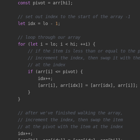
const
 pivot = arr[hi];

// set out index to the start of the array -1
let
 idx = lo - 
1
;

// loop through our array
for
 (
let
 i = lo; i < hi; ++i) {

// if the item is less than or equal to the 
// increment the index, then swap it with th
// at the index
if
 (arr[i] <= pivot) {

            idx++;

            [arr[i], arr[idx]] = [arr[idx], arr[i]];

        }

    }

// after we've finished walking the array,
// increment the index, then swap the item
// at the pivot with the item at the index
    idx++;
