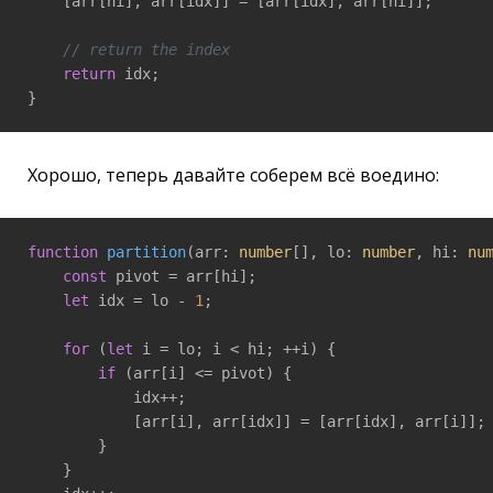
    [arr[hi], arr[idx]] = [arr[idx], arr[hi]];

// return the index
return
 idx;

}
Хорошо, теперь давайте соберем всё воедино:
function
partition
(
arr: 
number
[], lo: 
number
, hi: 
nu
const
 pivot = arr[hi];

let
 idx = lo - 
1
;

for
 (
let
 i = lo; i < hi; ++i) {

if
 (arr[i] <= pivot) {

            idx++;

            [arr[i], arr[idx]] = [arr[idx], arr[i]];

        }

    }
