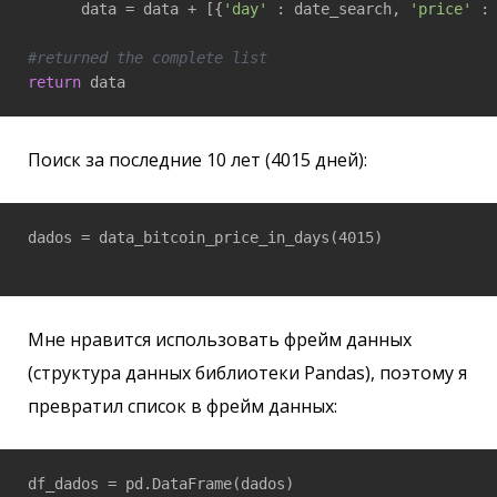
      data = data + [{
'day'
 : date_search, 
'price'
 : 
#returned the complete list
return
Поиск за последние 10 лет (4015 дней):
dados = data_bitcoin_price_in_days(4015)

Мне нравится использовать фрейм данных
(структура данных библиотеки Pandas), поэтому я
превратил список в фрейм данных:
df_dados = pd.DataFrame(dados)
