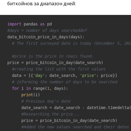
биткойнов за диапазон дней:
import
 pandas 
as
#days = number of days searcheddef
data_bitcoin_price_in_days(days):

# The first surveyed date is today (December 5, 20
#price is the price in reais found.  
price = price_bitcoin_in_day(date_search)  

#creating the list with the first values
  data = [{
'day'
: date_search, 
'price'
: price}]  

# informing the number of days to be searched
for
 i 
in
 range(
1
, days):    

print
(i)       

# Previous day's date
      date_search = date_search - datetime.timedelta
#Researching the price...
      price = price_bitcoin_in_day(date_search)      
#Added the new values searched and their dates