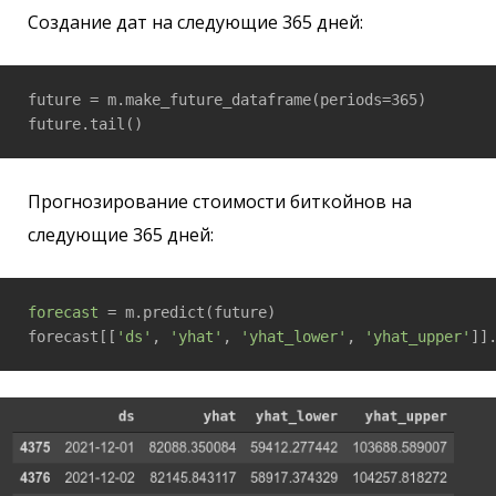
Создание дат на следующие 365 дней:
future = m.make_future_dataframe(periods=365)

Прогнозирование стоимости биткойнов на
следующие 365 дней:
forecast
 = m.predict(future)

forecast[[
'ds'
, 
'yhat'
, 
'yhat_lower'
, 
'yhat_upper'