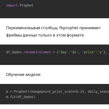
import
 Prophet

Переименовывая столбцы, fbprophet принимает
фреймы данных только в этом формате:
df_dados.
rename
(
columns
 = {
'day'
:
'ds'
, 
'price'
:
'y'
},
Обучение модели:
m = Prophet(changepoint_prior_scale=0.15, daily_seaso