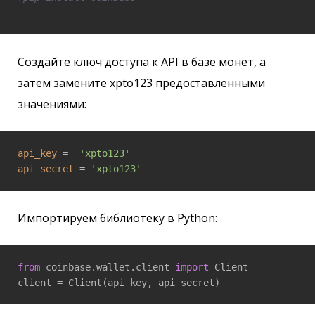
Создайте ключ доступа к API в базе монет, а
затем замените xpto123 предоставленными
значениями:
api_key
 =  
'xpto123'
api_secret
 = 
'xpto123'
Импортируем библиотеку в Python:
from
 coinbase.wallet.client 
import
 Client
