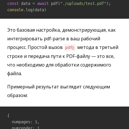
const
 data = 
await
 pdf(
"./uploads/test.pdf"
console
.log(data)
Это базовая настройка, демонстрирующая, как
интегрировать pdf-parse в ваш рабочий
процесс. Простой вызов
метода в третьей
pdf()
строке и передача пути к PDF-файлу — это все,
что необходимо для обработки содержимого
файла.
Примерный результат выглядит следующим
образом:
{

  numpages: 1,

  numrender: 1,
