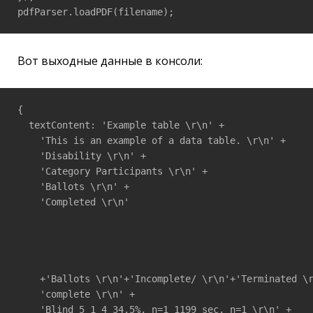
pdfParser.loadPDF(filename);
Вот выходные данные в консоли:
{

  textContent: 'Example table \r\n' +

    'This is an example of a data table. \r\n' +

    'Disability \r\n' +

    'Category Participants \r\n' +

    'Ballots \r\n' +

    'Completed \r\n' 

    +'Ballots \r\n'+'Incomplete/ \r\n'+'Terminated \r
    'complete \r\n' +

    'Blind 5 1 4 34.5%, n=1 1199 sec, n=1 \r\n' +
