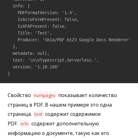
  info: {

    PDFFormatVersion: '1.4',

    IsAcroFormPresent: false,

    IsXFAPresent: false,

    Title: 'Test',

    Producer: 'Skia/PDF m123 Google Docs Renderer'

  },

  metadata: null,

  text: '\n\nTypescript,Serverless.',

  version: '1.10.100'

}
Свойство
показывает количество
numpages
страниц в PDF. В нашем примере это одна
страница.
содержит содержимое
text
PDF.
содержит дополнительную
info
информацию о документе, такую как его