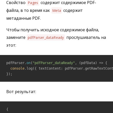
Свойство
содержит содержимое PDF-
Pages
файла, в то время как
содержит
Meta
метаданные PDF.
Чтобы получить исходное содержимое файла,
замените
прослушиватель на
pdfParser_dataReady
этот:
pdfParser.
on
(
"pdfParser_dataReady"
, 
(pdfData)
 =>
 {

console
.log({ textContent: pdfParser.getRawTextCont
});
Вот результат:
{
