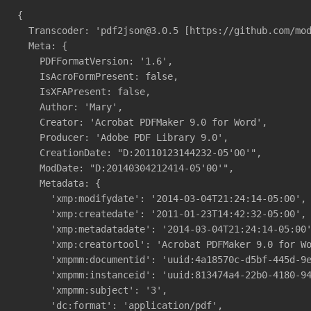
{

  Transcoder: 'pdf2json@3.0.5 [https://github.com/mod
  Meta: {

    PDFFormatVersion: '1.6',

    IsAcroFormPresent: false,

    IsXFAPresent: false,

    Author: 'Mary',

    Creator: 'Acrobat PDFMaker 9.0 for Word',

    Producer: 'Adobe PDF Library 9.0',

    CreationDate: "D:20110123144232-05'00'",

    ModDate: "D:20140304212414-05'00'",

    Metadata: {

      'xmp:modifydate': '2014-03-04T21:24:14-05:00',

      'xmp:createdate': '2011-01-23T14:42:32-05:00',

      'xmp:metadatadate': '2014-03-04T21:24:14-05:00'
      'xmp:creatortool': 'Acrobat PDFMaker 9.0 for Wo
      'xmpmm:documentid': 'uuid:4a18570c-d5bf-445d-9e
      'xmpmm:instanceid': 'uuid:813474a4-22b0-4180-94
      'xmpmm:subject': '3',

      'dc:format': 'application/pdf',
