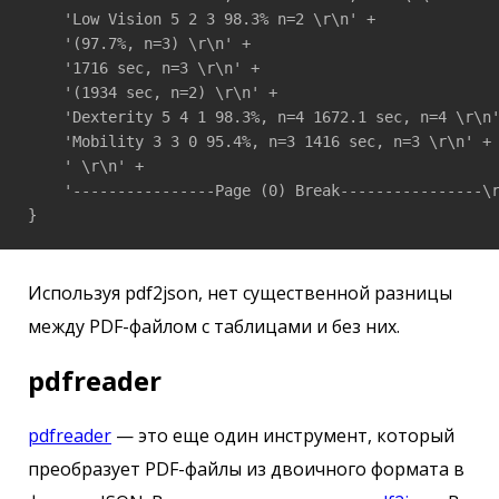
    'Low Vision 5 2 3 98.3% n=2 \r\n' +

    '(97.7%, n=3) \r\n' +

    '1716 sec, n=3 \r\n' +

    '(1934 sec, n=2) \r\n' +

    'Dexterity 5 4 1 98.3%, n=4 1672.1 sec, n=4 \r\n'
    'Mobility 3 3 0 95.4%, n=3 1416 sec, n=3 \r\n' +

    ' \r\n' +

    '----------------Page (0) Break----------------\r
}
Используя pdf2json, нет существенной разницы
между PDF-файлом с таблицами и без них.
pdfreader
pdfreader
— это еще один инструмент, который
преобразует PDF-файлы из двоичного формата в