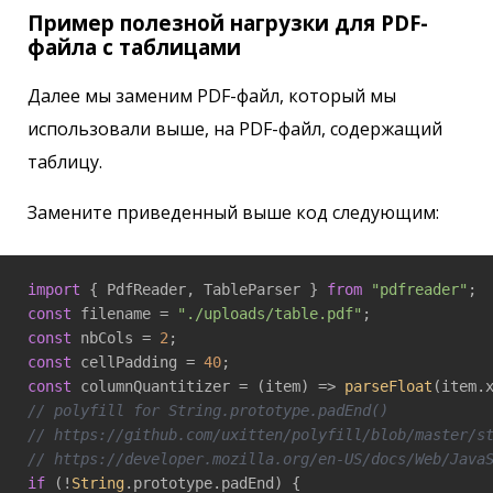
Пример полезной нагрузки для PDF-
файла с таблицами
Далее мы заменим PDF-файл, который мы
использовали выше, на PDF-файл, содержащий
таблицу.
Замените приведенный выше код следующим:
import
 { PdfReader, TableParser } 
from
"pdfreader"
const
 filename = 
"./uploads/table.pdf"
const
 nbCols = 
2
const
 cellPadding = 
40
const
 columnQuantitizer = 
(
item
) =>
parseFloat
(item.
// polyfill for String.prototype.padEnd()
// https://github.com/uxitten/polyfill/blob/master/s
// https://developer.mozilla.org/en-US/docs/Web/Java
if
 (!
String
.prototype.padEnd) {
