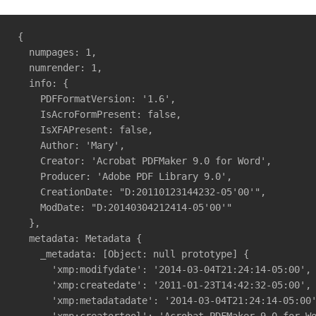
{

  numpages: 1,

  numrender: 1,

  info: {

    PDFFormatVersion: '1.6',

    IsAcroFormPresent: false,

    IsXFAPresent: false,

    Author: 'Mary',

    Creator: 'Acrobat PDFMaker 9.0 for Word',

    Producer: 'Adobe PDF Library 9.0',

    CreationDate: "D:20110123144232-05'00'",

    ModDate: "D:20140304212414-05'00'"

  },

  metadata: Metadata {

    _metadata: [Object: null prototype] {

      'xmp:modifydate': '2014-03-04T21:24:14-05:00',

      'xmp:createdate': '2011-01-23T14:42:32-05:00',

      'xmp:metadatadate': '2014-03-04T21:24:14-05:00'
      'xmp:creatortool': 'Acrobat PDFMaker 9.0 for Wo