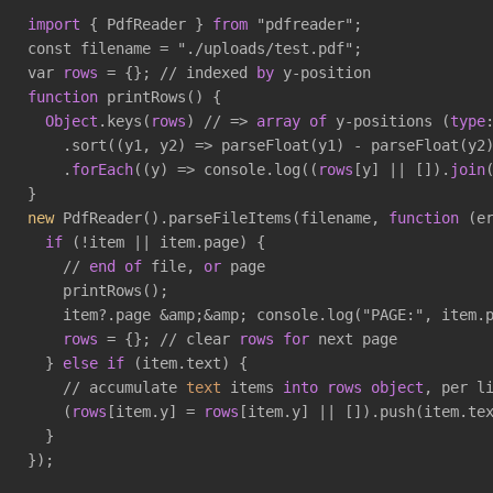
import
 { PdfReader } 
from
 "pdfreader";

const filename = "./uploads/test.pdf";

var 
rows
 = {}; // indexed 
by
function
 printRows() {

Object
.keys(
rows
) // => 
array
of
 y-positions (
type
    .sort((y1, y2) => parseFloat(y1) - parseFloat(y2
    .
forEach
((y) => console.log((
rows
[y] || []).
join
(
new
 PdfReader().parseFileItems(filename, 
function
 (er
if
 (!item || item.page) {

    // 
end
of
 file, 
or
 page

    printRows();

    item?.page &amp;&amp; console.log("PAGE:", item.p
rows
 = {}; // clear 
rows
for
 next page

  } 
else
if
 (item.text) {

    // accumulate 
text
 items 
into
rows
object
, per li
    (
rows
[item.y] = 
rows
[item.y] || []).push(item.tex
  }

});