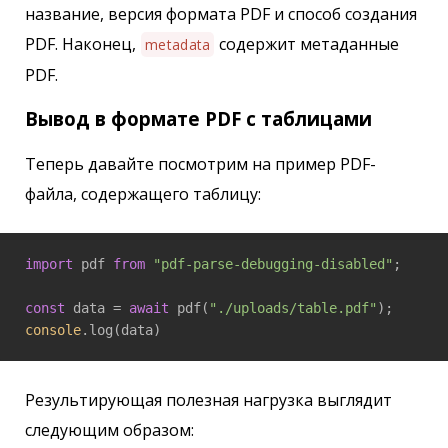
название, версия формата PDF и способ создания
PDF. Наконец,
содержит метаданные
metadata
PDF.
Вывод в формате PDF с таблицами
Теперь давайте посмотрим на пример PDF-
файла, содержащего таблицу:
import
 pdf 
from
"pdf-parse-debugging-disabled"
;

const
 data = 
await
 pdf(
"./uploads/table.pdf"
console
.log(data)
Результирующая полезная нагрузка выглядит
следующим образом: