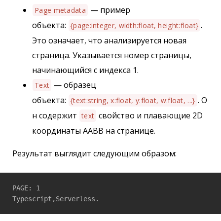
— пример
Page metadata
объекта:
.
{page:integer, width:float, height:float}
Это означает, что анализируется новая
страница. Указывается номер страницы,
начинающийся с индекса 1.
— образец
Text
объекта:
. О
{text:string, x:float, y:float, w:float, ...}
н содержит
свойство и плавающие 2D
text
координаты AABB на странице.
Результат выглядит следующим образом:
PAGE: 1

Typescript,Serverless.