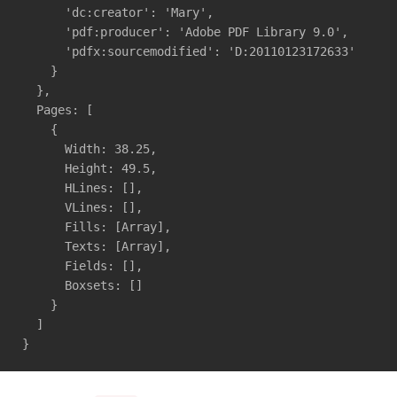
      'dc:creator': 'Mary',

      'pdf:producer': 'Adobe PDF Library 9.0',

      'pdfx:sourcemodified': 'D:20110123172633'

    }

  },

  Pages: [

    {

      Width: 38.25,

      Height: 49.5,

      HLines: [],

      VLines: [],

      Fills: [Array],

      Texts: [Array],

      Fields: [],

      Boxsets: []

    }

  ]

}