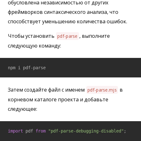
обусловлена независимостью от других
фреймворков синтаксического анализа, что
способствует уменьшению количества ошибок.
Чтобы установить
, выполните
pdf-parse
следующую команду:
npm i pdf-parse
Затем создайте файл с именем
в
pdf-parse.mjs
корневом каталоге проекта и добавьте
следующее:
import
 pdf 
from
"pdf-parse-debugging-disabled"
;
