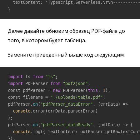
  textContent: 'Typescript,Serverless.\r\n-----------
}
Далее давайте обновим образец PDF-файла до
того, в котором будет таблица.
Замените приведенный выше код следующим:
import
 fs 
from
"fs"
import
 PDFParser 
from
"pdf2json"
;

const pdfParser = 
new
 PDFParser(
this
, 
1
);

const filename = 
"./uploads/table.pdf"
;

pdfParser.
on
(
"pdfParser_dataError"
, 
(errData)
 =>
console
.error(errData.parserError)

);

pdfParser.
on
(
"pdfParser_dataReady"
, 
(pdfData)
 =>
 {

console
.log({ textContent: pdfParser.getRawTextCont
});
