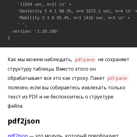
    '(1934 sec, n=2) \n' +

    'Dexterity 5 4 1 98.3%, n=4 1672.1 sec, n=4 \n' +
    'Mobility 3 3 0 95.4%, n=3 1416 sec, n=3 \n' +

    ' ',

  version: '1.10.100'

}
Как мы можем наблюдать,
не сохраняет
pdf-parse
структуру таблицы. Вместо этого он
обрабатывает все это как строку. Пакет
pdf-parse
полезен, если вы собираетесь извлекать только
текст из PDF и не беспокоитесь о структуре
файла.
pdf2json
pdf2json
— это модуль, который преобразует