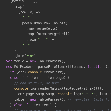
  (matrix || [])

    .map(

(
row, y
) =>
"| "
 +

        padColumns(row, nbCols)

          .map(mergeCells)

          .map(formatMergedCell)

          .join(
" | "
) +

" |"
    )

    .join(
"\n"
var
 table = 
new
new
 PdfReader().parseFileItems(filename, 
function
 (
e
if
 (err) 
console
.error(err);

else
if
 (!item || item.page) {

// end of file, or page
console
.log(renderMatrix(table.getMatrix()));

    item?.page &amp;&amp; 
console
.log(
"PAGE:"
, item.p
    table = 
new
 TableParser(); 
// new/clear table fo
  } 
else
if
 (item.text) {

// accumulate text items into rows object, per l