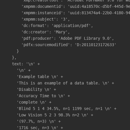
      'xmpmm:documentid': 'uuid:4a18570c-d5bf-445d-9e
      'xmpmm:instanceid': 'uuid:813474a4-22b0-4180-94
      'xmpmm:subject': '3',

      'dc:format': 'application/pdf',

      'dc:creator': 'Mary',

      'pdf:producer': 'Adobe PDF Library 9.0',

      'pdfx:sourcemodified': 'D:20110123172633'

    }

  },

  text: '\n' +

    '\n' +

    'Example table \n' +

    'This is an example of a data table. \n' +

    'Disability \n' +

    'Accuracy Time to \n' +

    'complete \n' +

    'Blind 5 1 4 34.5%, n=1 1199 sec, n=1 \n' +

    'Low Vision 5 2 3 98.3% n=2 \n' +

    '(97.7%, n=3) \n' +

    '1716 sec, n=3 \n' +
