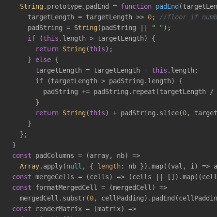
String
.prototype.padEnd = 
function
padEnd
(
targetLe
    targetLength = targetLength >> 
0
; 
//floor if num
    padString = 
String
(padString || 
" "
);

if
 (
this
.length > targetLength) {

return
String
(
this
);

    } 
else
 {

      targetLength = targetLength - 
this
.length;

if
 (targetLength > padString.length) {

        padString += padString.repeat(targetLength /
      }

return
String
(
this
) + padString.slice(
0
, target
    }

  };

const
 padColumns = 
(
array, nb
) =>
Array
.apply(
null
, { 
length
: nb }).map(
(
val, i
) =>
const
 mergeCells = 
(
cells
) =>
 (cells || []).map(
(
cel
const
 formatMergedCell = 
(
mergedCell
) =>
  mergedCell.substr(
0
, cellPadding).padEnd(cellPaddi
const
 renderMatrix = 
(
matrix
) =>