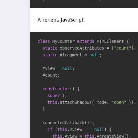
А теперь JavaScript:
class
 MyCounter 
extends
 HTMLElement {

static
 observedAttributes = [
"count"
];

static
 #fragment = 
null
;

  #view = 
null
;

  #count;

constructor
(
) {

super
();

this
.attachShadow({ mode: 
"open"
 });

  }

  connectedCallback() {

if
 (
this
.#view === 
null
) {

this
.#view = 
this
.#createView();
