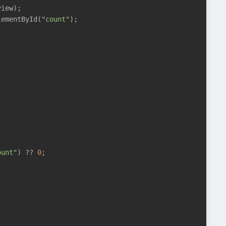
iew);

lementById(
"count"
);

ount"
) ?? 
0
;
