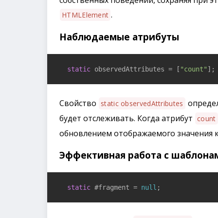
собственных поведений, сохраняя при э
.
HTMLElement
Наблюдаемые атрибуты
static
 observedAttributes = [
"count"
];
Свойство
определ
static observedAttributes
будет отслеживать. Когда атрибут
count
обновлением отображаемого значения 
Эффективная работа с шаблона
static
 #fragment = 
null
;