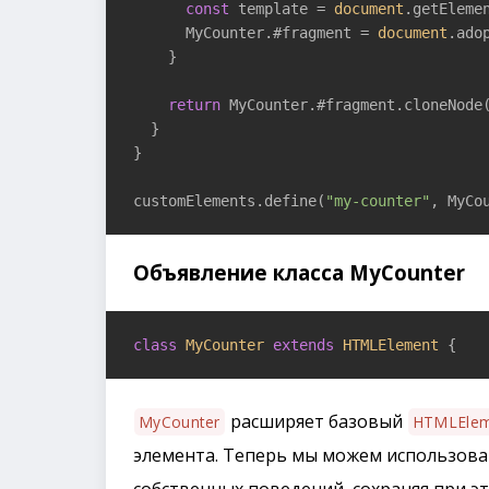
const
 template = 
document
.getEleme
      MyCounter.#fragment = 
document
.ado
    }

return
 MyCounter.#fragment.cloneNode
  }

}

customElements.define(
"my-counter"
, MyCo
Объявление класса MyCounter
class
MyCounter
extends
HTMLElement
 {
расширяет базовый
MyCounter
HTMLElem
элемента. Теперь мы можем использова