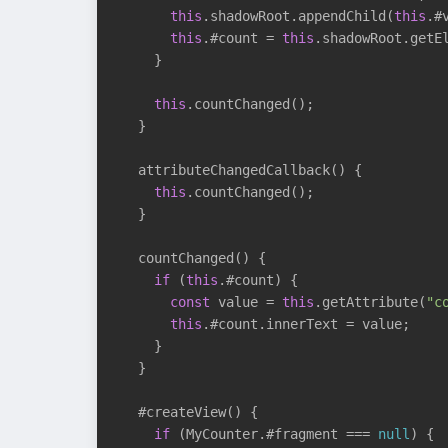
this
.shadowRoot.appendChild(
this
.#v
this
.#count = 
this
.shadowRoot.getE
    }

this
.countChanged();

  }

  attributeChangedCallback() {

this
.countChanged();

  }

  countChanged() {

if
 (
this
.#count) {

const
 value = 
this
.getAttribute(
"c
this
.#count.innerText = value;

    }

  }

  #createView() {

if
 (MyCounter.#fragment === 
null
) {
