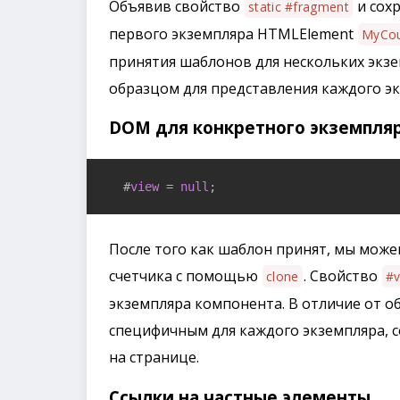
Объявив свойство
и сох
static #fragment
первого экземпляра HTMLElement
MyCou
принятия шаблонов для нескольких экз
образцом для представления каждого эк
DOM для конкретного экземпля
  #
view
 = 
null
;
После того как шаблон принят, мы може
счетчика с помощью
. Свойство
clone
#v
экземпляра компонента. В отличие от об
специфичным для каждого экземпляра, с
на странице.
Ссылки на частные элементы