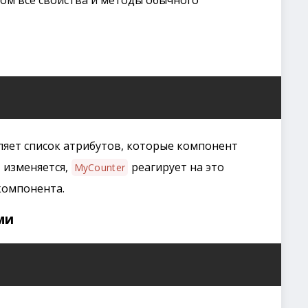
том все свойства и методы обычного
яет список атрибутов, которые компонент
изменяется,
реагирует на это
MyCounter
компонента.
ми