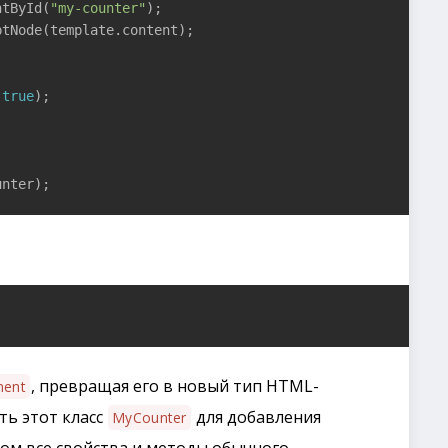
ntById(
"my-counter"
);

ptNode(template.content);

(
true
);

unter);
, превращая его в новый тип HTML-
ent
ть этот класс
для добавления
MyCounter