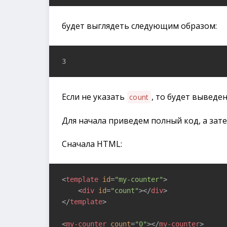
будет выглядеть следующим образом:
3
Если не указать
, то будет выведе
count
Для начала приведем полный код, а зат
Сначала HTML:
<
template
id
=
"my-counter"
>
<
div
id
=
"count"
>
</
div
>
</
template
>
<
my-counter
count
=
"0"
>
</
my-counter
>