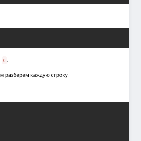
н
.
0
ем разберем каждую строку.