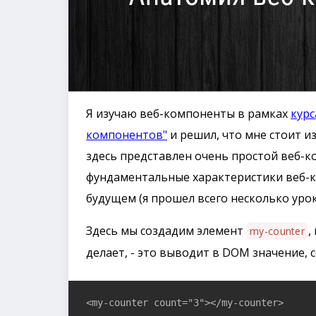
Я изучаю веб-компоненты в рамках
курс
компонентов"
и решил, что мне стоит и
здесь представлен очень простой веб
фундаментальные характеристики веб-к
будущем (я прошел всего несколько урок
Здесь мы создадим элемент
,
my-counter
делает, - это выводит в DOM значение,
<my-counter count="3"></my-counter>