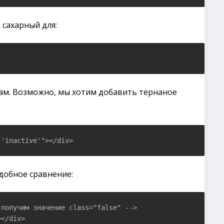
 сахарный для:
сам. Возможно, мы хотим добавить тернаное
добное сравнение:
получим значение class="false" -->

></div>