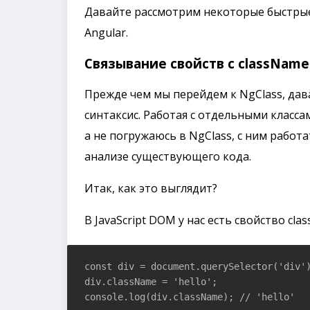
Давайте рассмотрим некоторые быстрые 
Angular.
Связывание свойств с className
Прежде чем мы перейдем к NgClass, да
синтаксис. Работая с отдельными класс
а не погружаюсь в NgClass, с ним работа
анализе существующего кода.
Итак, как это выглядит?
В JavaScript DOM у нас есть свойство cl
const div = document.querySelector('div')
div.className = 'hello';

console.log(div.className); // 'hello'