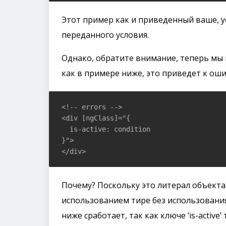
Этот пример как и приведенный ваше, ус
переданного условия.
Однако, обратите внимание, теперь мы 
как в примере ниже, это приведет к оши
<!-- errors -->

<div [ngClass]="{

  is-active: condition

}">

</div>
Почему? Поскольку это литерал объекта
использованием тире без использовани
ниже сработает, так как ключе ‘is-active