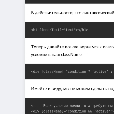
В действительности, это синтаксический
Теперь давайте все-же вернемся к клас
условие в наш className:
Имейте в виду, мы не можем сделать по
<!--  Если условие ложно, в аттрибуте мы 
<div [className]="condition && 'active'"