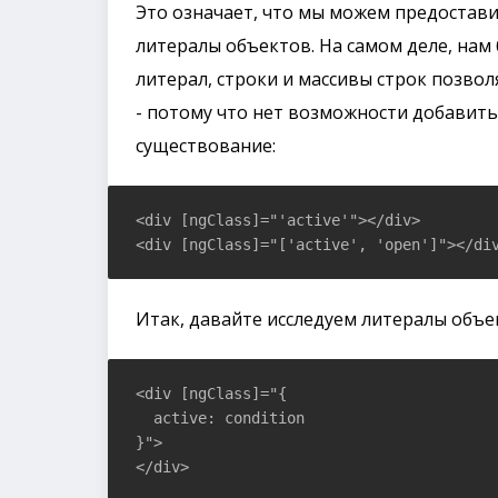
Это означает, что мы можем предостави
литералы объектов. На самом деле, нам
литерал, строки и массивы строк позвол
- потому что нет возможности добавить
существование:
<div [ngClass]="'active'"></div>

<div [ngClass]="['active', 'open']"></di
Итак, давайте исследуем литералы объе
<div [ngClass]="{

  active: condition

}">

</div>