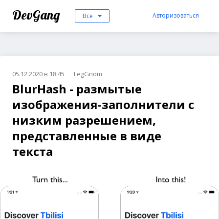
DevGang
Авторизоваться
Все
05.12.2020 в 18:45
LegGnom
BlurHash - размытые
изображения-заполнители с
низким разрешением,
представленные в виде
текста