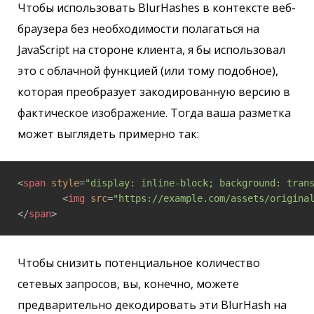
Чтобы использовать BlurHashes в контексте веб-
браузера без необходимости полагаться на
JavaScript на стороне клиента, я бы использовал
это с облачной функцией (или тому подобное),
которая преобразует закодированную версию в
фактическое изображение. Тогда ваша разметка
может выглядеть примерно так:
<
span
style
=
"display: inline-block; background: tran
<
img
src
=
"https://example.com/assets/origina
</
span
>
Чтобы снизить потенциальное количество
сетевых запросов, вы, конечно, можете
предварительно декодировать эти BlurHash на