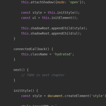
this
.attachShadow({
mode
: 
'open'
});

const
 style = 
this
.initStyle();

const
 ul = 
this
.initElement();

this
.shadowRoot.appendChild(style);

this
.shadowRoot.appendChild(ul);

    }

    connectedCallback() {

this
.className = 
'hydrated'
;

    }

    next() {

// TODO in next chapter
    }

    initStyle() {

const
 style = 
document
.createElement(
'style'
)