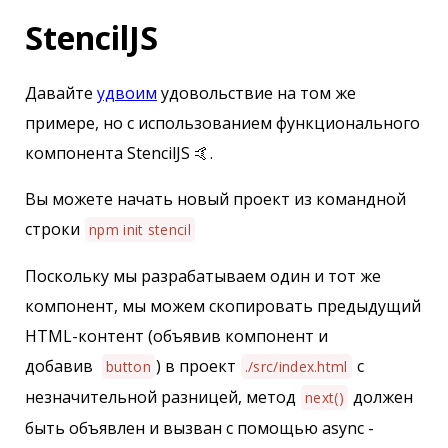
StencilJS
Давайте
удвоим
удовольствие на том же
примере, но с использованием функционального
компонента StencilJS 🤙.
Вы можете начать новый проект из командной
строки
npm init stencil
Поскольку мы разрабатываем один и тот же
компонент, мы можем скопировать предыдущий
HTML-контент (объявив компонент и
добавив
) в проект
с
button
./src/index.html
незначительной разницей, метод
должен
next()
быть объявлен и вызван с помощью async -