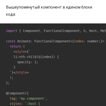
Вышеупомянутый компонент в едином блоке
кода:
import
 { Component, FunctionalComponent, h, Host, Me
const
 Animate: FunctionalComponent<{
index
: number;}>
return
 (

<
style
>
{`

    li:nth-child(${index}) {

      opacity: 1;

    }

  `}
</
style
>
  );

};

@Component({

tag
: 
'my-component'
,

styles
: 
`:host {
