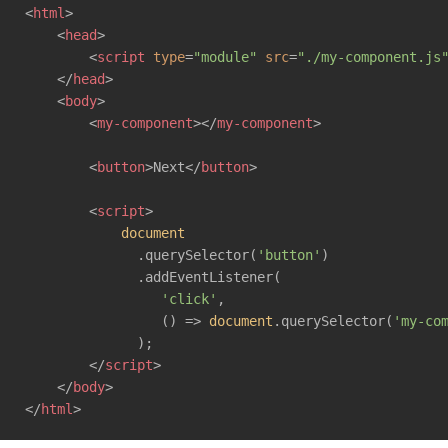
<
html
>
<
head
>
<
script
type
=
"module"
src
=
"./my-component.js
</
head
>
<
body
>
<
my-component
>
</
my-component
>
<
button
>
Next
</
button
>
<
script
>
document
              .querySelector(
'button'
)

              .addEventListener(

'click'
, 

                 () => 
document
.querySelector(
'my-co
              );

</
script
>
</
body
>
</
html
>