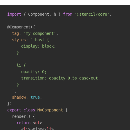
import
 { Component, h } 
from
'@stencil/core'
;

@Component({

tag
: 
'my-component'
,

styles
: 
`:host {

      display: block;

    }

    li {

      opacity: 0;

      transition: opacity 0.5s ease-out;

    }

  `
,

shadow
: 
true
,

export
class
MyComponent
{

  render() {

return
<
ul
>
<
li
>
Spine
</
li
>