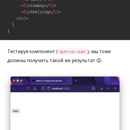
<
li
>
Cowboy
</
li
>
<
li
>
Shelving
</
li
>
</
ul
>
  }

}
Тестируя компонент (
), мы тоже
npm run start
должны получить такой же результат 😉.