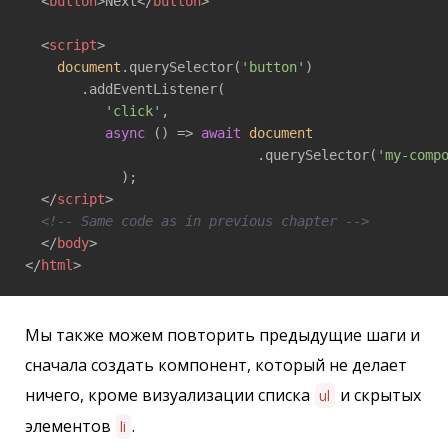
<
button
>
Next
</
button
>
<
script
>
document
.querySelector(
'button'
)

       .addEventListener(

'click'
, 

async
 () => 
await
document
                             .querySelector(
'my-comp
            );

</
script
>
<!-- Same code as in previous chapter -->
</
body
>
</
html
>
Мы также можем повторить предыдущие шаги и
сначала создать компонент, который не делает
ничего, кроме визуализации списка
и скрытых
ul
элементов
.
li