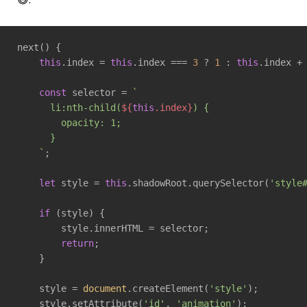
next() {

this
.index = 
this
.index === 
3
 ? 
1
 : 
this
.index +
const
 selector = 
`

      li:nth-child(
${
this
.index}
) {

        opacity: 1;

      }

    `
;

let
 style = 
this
.shadowRoot.querySelector(
'style
if
 (style) {

        style.innerHTML = selector;

return
;

    }

    style = 
document
.createElement(
'style'
);

    style.setAttribute(
'id'
, 
'animation'
);
