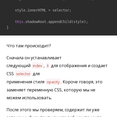
    style.innerHTML = selector;

this
.shadowRoot.appendChild(style);

}
Что там происходит?
Сначала он устанавливает
следующий
,
для отображения и создает
index
li
CSS
для
selector
применения стиля
. Короче говоря, это
opacity
заменяет переменную CSS, которую мы не
можем использовать.
После этого мы проверяем, содержит ли уже