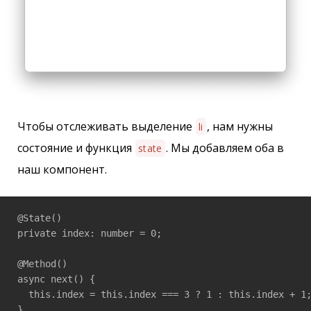
Чтобы отслеживать выделение
, нам нужны
li
состояние и функция
. Мы добавляем оба в
state
наш компонент.
@State()

private index: number = 0;

@Method()

async next() {

  this.index = this.index === 3 ? 1 : this.index + 1;