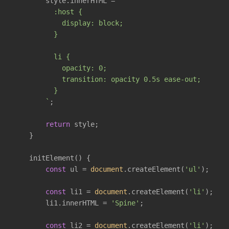
        style.innerHTML = 
`

          :host {

            display: block;

          }

          li {

            opacity: 0;

            transition: opacity 0.5s ease-out;

          }

        `
;

return
 style;

    }

    initElement() {

const
 ul = 
document
.createElement(
'ul'
);

const
 li1 = 
document
.createElement(
'li'
);

        li1.innerHTML = 
'Spine'
;

const
 li2 = 
document
.createElement(
'li'
);
