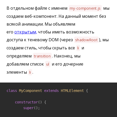
В отдельном файле с именем
мы
my-component.js
создаем веб-компонент. На данный момент без
всякой анимации. Мы объявляем
его
открытым,
чтобы иметь возможность
доступа к теневому DOM (через
), мы
shadowRoot
создаем стиль, чтобы скрыть все
и
li
определяем
. Наконец, мы
transition
добавляем список
и его дочерние
ul
элементы
.
li
class
MyComponent
extends
HTMLElement
{

constructor
() {

super
();
