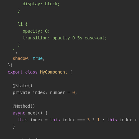
      display: block;

    }

    li {

      opacity: 0;

      transition: opacity 0.5s ease-out;

    }

  `
,

shadow
: 
true
,

export
class
MyComponent
{

  @State()

  private index: number = 
0
;

  @Method()

async
 next() {

this
.index = 
this
.index === 
3
 ? 
1
 : 
this
.index +
  }
