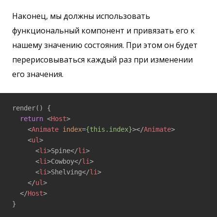
Наконец, мы должны использовать
функциональный компонент и привязать его к
нашему значению состояния. При этом он будет
перерисовываться каждый раз при изменении
его значения.
render() {

return
<
Host
>
<
Animate
index
=
{this.index}
>
</
Animate
>
<
ul
>
<
li
>
Spine
</
li
>
<
li
>
Cowboy
</
li
>
<
li
>
Shelving
</
li
>
</
ul
>
</
Host
>