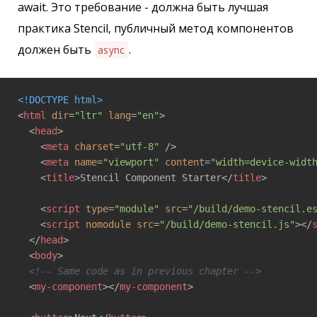
await. Это требование - должна быть лучшая
практика Stencil, публичный метод компонентов
должен быть
.
async
<!DOCTYPE html>
<
html
dir
=
"ltr"
lang
=
"en"
>
<
head
>
<
meta
charset
=
"utf-8"
 />
<
meta
name
=
"viewport"
content
=
"width=device-widt
<
title
>
Stencil Component Starter
</
title
>
<
script
type
=
"module"
src
=
"/build/demo-stencil.e
<
script
nomodule
src
=
"/build/demo-stencil.js"
>
</
</
head
>
<
body
>
<!-- Same code as in previous chapter -->
<
my-component
>
</
my-component
>