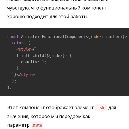
чувствую, что функциональный компонент
хорошо подходит для этой работы.
const
 Animate: FunctionalComponent<{
index
: number;}>
return
 (

<
style
>
{`

    li:nth-child(${index}) {

      opacity: 1;

    }

  `}
</
style
>
  );

Этот компонент отображает элемент
для
style
значения, которое мы передаем как
параметр
.
state