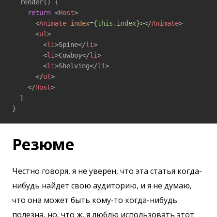
  render() {

return
<
Host
>
<
Animate
index
=
{this.index}
>
</
Animate
>
<
ul
>
<
li
>
Spine
</
li
>
<
li
>
Cowboy
</
li
>
<
li
>
Shelving
</
li
>
</
ul
>
</
Host
>
  }

Резюме
Честно говоря, я не уверен, что эта статья когда-
нибудь найдет свою аудиторию, и я не думаю,
что она может быть кому-то когда-нибудь
полезна, но, что ж, я люблю использовать этот