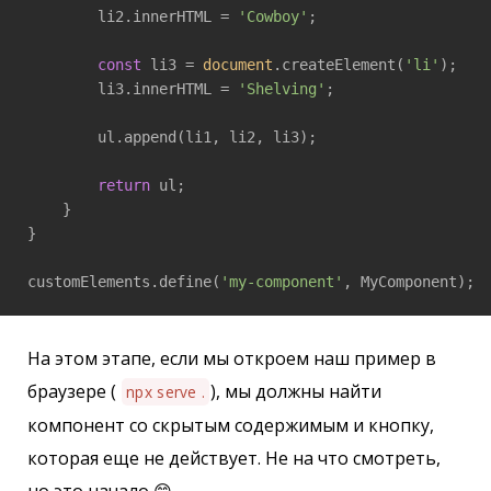
        li2.innerHTML = 
'Cowboy'
;

const
 li3 = 
document
.createElement(
'li'
);

        li3.innerHTML = 
'Shelving'
;

        ul.append(li1, li2, li3);

return
 ul;

    }

}

customElements.define(
'my-component'
На этом этапе, если мы откроем наш пример в
браузере (
), мы должны найти
npx serve .
компонент со скрытым содержимым и кнопку,
которая еще не действует. Не на что смотреть,
но это начало 😁.