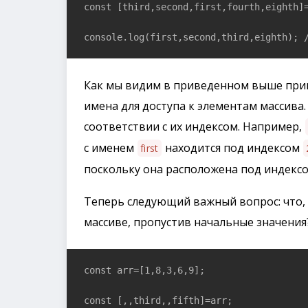
const [third,second,first,fourth,eighth]=
console.log(first,second,third,eighth); 
Как мы видим в приведенном выше при
имена для доступа к элементам массива
соответствии с их индексом. Например,
с именем
находится под индексом
first
поскольку она расположена под индекс
Теперь следующий важный вопрос: что, 
массиве, пропустив начальные значения
const arr=[1,8,3,6,9];

const [,,third,,fifth]=arr;
