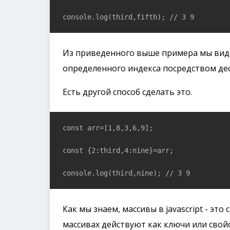
console.log(third,fifth); // 3 9
Из приведенного выше примера мы види
определенного индекса посредством де
Есть другой способ сделать это.
const arr=[1,8,3,6,9];

const {2:third,4:nine}=arr;

console.log(third,nine); // 3 9
Как мы знаем, массивы в javascript - эт
массивах действуют как ключи или свойс