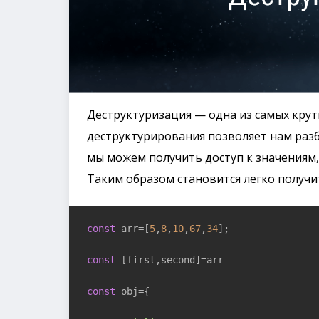
Деструктуризация — одна из самых крут
деструктурирования позволяет нам разб
мы можем получить доступ к значениям,
Таким образом становится легко получит
const
 arr=[
5
,
8
,
10
,
67
,
34
];

const
 [first,second]=arr

const
 obj={
