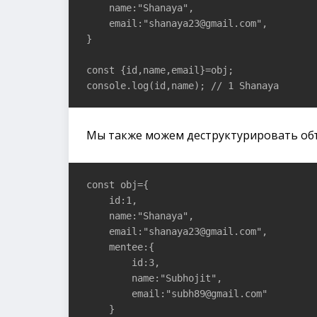
    name:"Shanaya",

    email:"shanaya23@gmail.com",

}

const {id,name,email}=obj;

console.log(id,name); // 1 Shanaya
Мы также можем деструктурировать объ
const obj={

    id:1,

    name:"Shanaya",

    email:"shanaya23@gmail.com",

    mentee:{

        id:3,

        name:"Subhojit",

        email:"subh89@gmail.com"

    }
