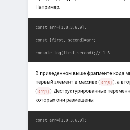
Например,
const arr=[1,8,3,6,9];

const [first, second]=arr;

console.log(first,second);// 1 8
В приведенном выше фрагменте кода мы
первый элемент в массиве (
), а вт
arr[0]
(
). Деструктурированные переменн
arr[1]
которых они размещены.
const arr=[1,8,3,6,9];
