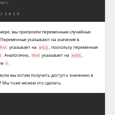
arr;

// 3 8 1 9
мере, мы присвоили переменным случайные
. Переменные указывают на значения в
указывает на
, поскольку переменная
first
arr[2]
. Аналогично,
указывает на
,
2
third
arr[0]
ом
.
0
если мы хотим получить доступ к значению в
? Мы тоже можем это сделать.