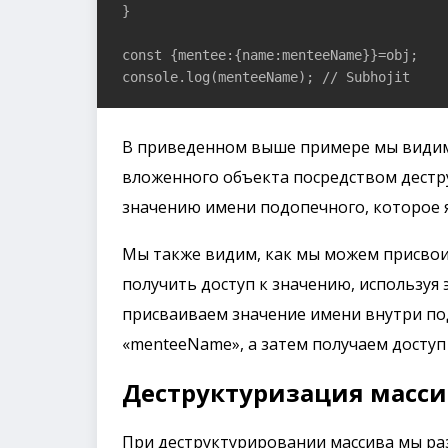
}

const {mentee:{name:menteeName}}=obj;

console.log(menteeName); // Subhojit
В приведенном выше примере мы видим,
вложенного объекта посредством дестр
значению имени подопечного, которое 
Мы также видим, как мы можем присво
получить доступ к значению, используя
присваиваем значение имени внутри п
«menteeName», а затем получаем доступ
Деструктуризация масси
При деструктурировании массива мы раз