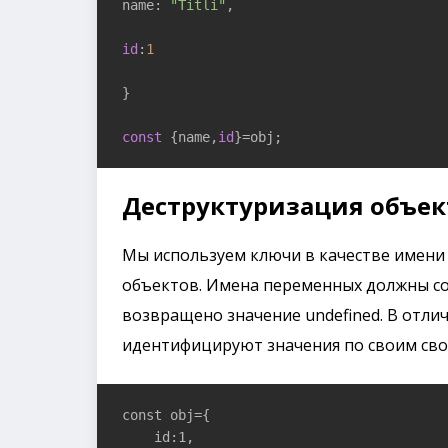
name: 
"Titli"
,

id
:
1
}

const
 {name,
id
}=obj;
Деструктуризация объек
Мы используем ключи в качестве имени
объектов. Имена переменных должны со
возвращено значение undefined. В отли
идентифицируют значения по своим свой
const obj={

    id:1,
