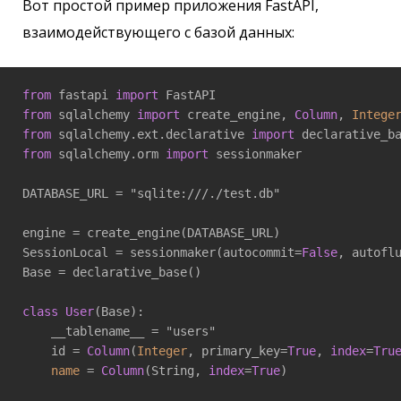
Вот простой пример приложения FastAPI,
взаимодействующего с базой данных:
from
 fastapi 
import
from
 sqlalchemy 
import
 create_engine, 
Column
, 
Intege
from
 sqlalchemy.ext.declarative 
import
from
 sqlalchemy.orm 
import
 sessionmaker

DATABASE_URL = "sqlite:///./test.db"

engine = create_engine(DATABASE_URL)

SessionLocal = sessionmaker(autocommit=
False
, autofl
Base = declarative_base()

class
User
(Base):

    __tablename__ = "users"

    id = 
Column
(
Integer
, primary_key=
True
, 
index
=
Tru
name
 = 
Column
(String, 
index
=
True
)
