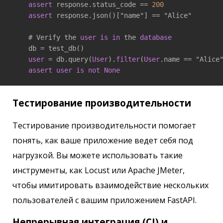
assert
 response.status_code == 
200
assert
 response.json()["name"] == "Alice"

    # Verify the 
user
is
in
 the 
database
    db = test_db()

user
 = db.query(
User
).
filter
(
User
.name == "Alice"
assert
user
is
not
None
Тестирование производительности
Тестирование производительности помогает
понять, как ваше приложение ведет себя под
нагрузкой. Вы можете использовать такие
инструменты, как Locust или Apache JMeter,
чтобы имитировать взаимодействие нескольких
пользователей с вашим приложением FastAPI.
Непрерывная интеграция (CI) и