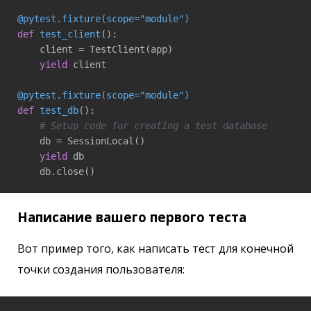
@pytest.fixture(scope="module")
def
test_client
()
:
    client = TestClient(app)

yield
 client

@pytest.fixture(scope="module")
def
test_db
()
:
# Setup code for creating a test database
    db = SessionLocal()

yield
 db

Написание вашего первого теста
Вот пример того, как написать тест для конечной
точки создания пользователя: