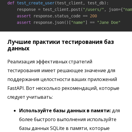
def
test_create_user
(test_client, test_db)
:
    response = test_client.post(
"/users/"
, json={
"na
assert
 response.status_code == 
200
assert
 response.json()[
"name"
] == 
"Jane Doe"
Лучшие практики тестирования баз
данных
Реализация эффективных стратегий
тестирования имеет решающее значение для
поддержания целостности ваших приложений
FastAPI. Вот несколько рекомендаций, которые
следует учитывать:
Используйте базы данных в памяти:
для
более быстрого выполнения используйте
базы данных SQLite в памяти, которые