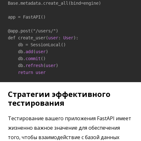
Base.metadata.create_all(bind=engine)

app = FastAPI()

@app.post("/users/")

def create_user(
user
: 
User
):

    db = SessionLocal()

    db.
add
(
user
)

    db.
commit
()

    db.
refresh
(
user
)

return
user
Стратегии эффективного
тестирования
Тестирование вашего приложения FastAPI имеет
жизненно важное значение для обеспечения
того, чтобы взаимодействие с базой данных