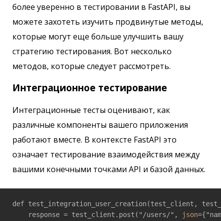
более уверенно в тестировании в FastAPI, вы
можете захотеть изучить продвинутые методы,
которые могут еще больше улучшить вашу
стратегию тестирования. Вот несколько
методов, которые следует рассмотреть.
Интеграционное тестирование
Интеграционные тесты оценивают, как
различные компоненты вашего приложения
работают вместе. В контексте FastAPI это
означает тестирование взаимодействия между
вашими конечными точками API и базой данных.
def test_integration_user_creation(test_client, test_
    response = test_client.post("/users/", 
json
={"nam