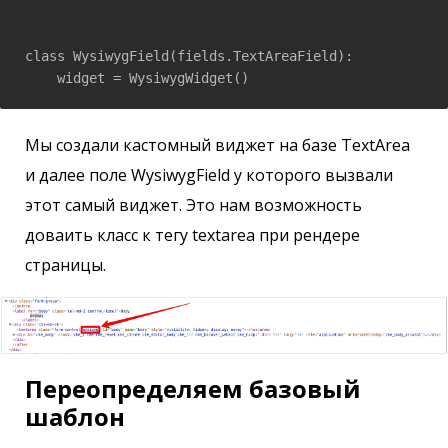
class WysiwygField(fields.TextAreaField):

    widget = WysiwygWidget()
Мы создали кастомный виджет на базе TextArea
и далее поле WysiwygField у которого вызвали
этот самый виджет. Это нам возможность
доваить класс к тегу textarea при рендере
страницы.
Переопределяем базовый
шаблон