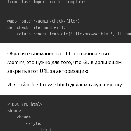
from flask import render_template

@app.route('/admin/check-file')

def check_file_handler():

    return render_template('file-browse.html', files
Обратите внимание на URL, он начинается с
/admin/, это нужно для того, что-бы в дальнешем
закрыть этот URL за авторизацию
И в файле file-browse.html сделаем такую верстку:
<!DOCTYPE html>

<html>

    <head>

        <style>

            .item {
