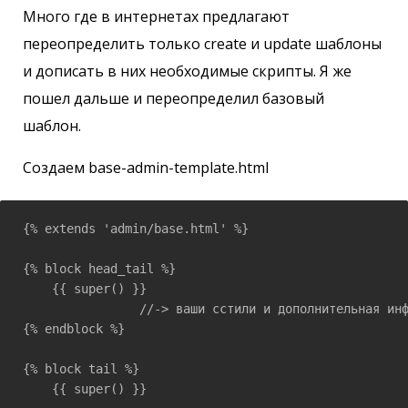
Много где в интернетах предлагают
переопределить только create и update шаблоны
и дописать в них необходимые скрипты. Я же
пошел дальше и переопределил базовый
шаблон.
Создаем base-admin-template.html
{% extends 'admin/base.html' %}

{% block head_tail %}

    {{ super() }}

		//-> ваши сстили и дополнительная информация которую нужно разместить в <head/>

{% endblock %}

{% block tail %}

    {{ super() }}
