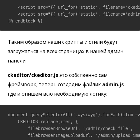
    <script src="{{ url_for('static', filename='ckedi
    <script src="{{ url_for('static', filename='admin
{% endblock %}
Таким образом наши скрипты и стили будут
загружаться на всех страницах в нашей админ
панели.
ckeditor/ckeditor.js
это собственно сам
фреймворк, теперь создадим файлик
admin.js
где и опишем всю необходимую логику:
document.querySelectorAll('.wysiwyg').forEach(item =>
    CKEDITOR.replace(item, {

        filebrowserBrowseUrl: '/admin/check-file',

        filebrowserImageUploadUrl: '/admin/upload-ima