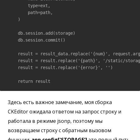
        type=ext,

        path=path,

    )

    db.session.add(storage)

    db.session.commit()

    result = result_data.replace('{num}', request.arg
    result = result.replace('{path}', '/static/storag
    result = result.replace('{error}', '')

    return result
Здесь есть важное замечание, моя сборка
CKEditor ожидала ответом на запрос строку и
работала в режиме jsonp, поэтому мы
возвращаем строку с обратным вызовом
функции.
app.config['STORAGE']
это полный путь