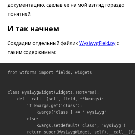
документацию, сделав ее на мой взгляд гораздо
понятней.
И так начнем
Создадим отдельный файлик
WysiwygField.py
с
таким содержимым:
from wtforms import fields, widgets

class WysiwygWidget(widgets.TextArea):

    def __call__(self, field, **kwargs):

        if kwargs.get('class'):

            kwargs['class'] += ' wysiwyg'

        else:

            kwargs.setdefault('class', 'wysiwyg')

        return super(WysiwygWidget, self).__call__(fi