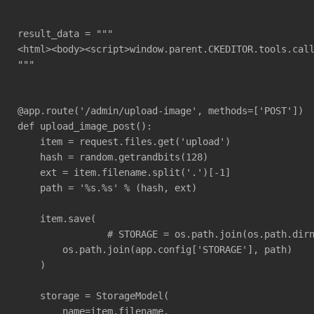
result_data = """

<html><body><script>window.parent.CKEDITOR.tools.call
"""

@app.route('/admin/upload-image', methods=['POST'])

def upload_image_post():

    item = request.files.get('upload')

    hash = random.getrandbits(128)

    ext = item.filename.split('.')[-1]

    path = '%s.%s' % (hash, ext)

    item.save(

		# STORAGE = os.path.join(os.path.dirname(os.path.dirname(__file__)), 'app/static/storage/')

        os.path.join(app.config['STORAGE'], path)

    )

    storage = StorageModel(

        name=item.filename,
