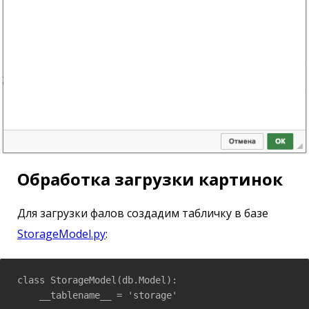
Обработка загрузки картинок
Для загрузки фалов создадим табличку в базе
StorageModel.py
:
class StorageModel(db.Model):

    __tablename__ = 'storage'
