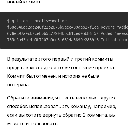
новый коммит:
$ git log --pretty=oneline

f68e546ac2ae240f22b2676b5aec499aab27f1ca Revert "Adde
676ec97a9cb2cebbb5c77904bbc61ced05b86f52 Added 'aweso
735c5b43bf4b5b7107a9cc3f6614a3890e2889f6 Initial com
В результате этого первый и третий коммиты
представляют одно и то же состояние проекта.
Коммит был отменен, и история не была
потеряна.
Обратите внимание, что есть несколько других
способов использовать эту команду, например,
если вы хотите вернуть обратно 2 коммита, вы
можете использовать: