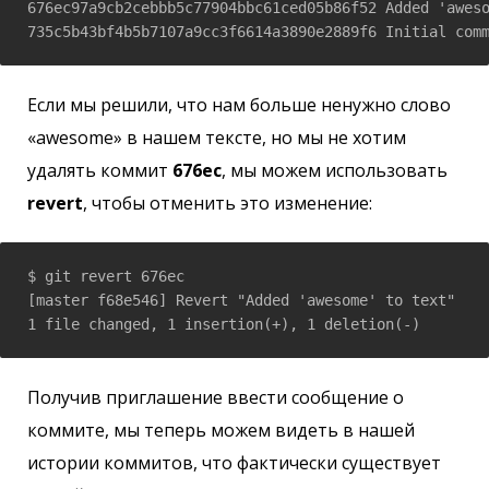
676ec97a9cb2cebbb5c77904bbc61ced05b86f52 Added 'aweso
735c5b43bf4b5b7107a9cc3f6614a3890e2889f6 Initial com
Если мы решили, что нам больше ненужно слово
«awesome» в нашем тексте, но мы не хотим
удалять коммит
676ec
, мы можем использовать
revert
, чтобы отменить это изменение:
$ git revert 676ec

[master f68e546] Revert "Added 'awesome' to text"

1 file changed, 1 insertion(+), 1 deletion(-)
Получив приглашение ввести сообщение о
коммите, мы теперь можем видеть в нашей
истории коммитов, что фактически существует