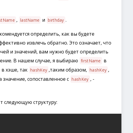
,
и
.
rstName
lastName
birthday
екомендуется определить, как вы будете
ффективно извлечь обратно. Это означает, что
чей и значений, вам нужно будет определить
чение. В нашем случае, я выбираю
в
firstName
 в хэше, так
,таким образом,
,
hashKey
hashKey
 а значение, сопоставленное с
, -
hashKey
еют следующую структуру: