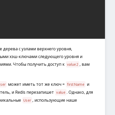
 дерева с узлами верхнего уровня,
ыми хэш-ключами следующего уровня и
иями. Чтобы получить доступ к
, вам
value2
может иметь тот же ключ =
и
ser
firstName
тель, и Redis перезапишет
. Однако, для
value
 уникальные
, использующие наше
User