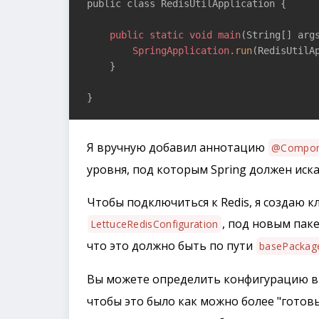
public class RedisUtilApplication {

public
static
void
main
(String[] args
SpringApplication
.run
(RedisUtilAp
    }

}
Я вручную добавил аннотацию
@Compon
уровня, под которым Spring должен иск
Чтобы подключиться к Redis, я создаю к
, под новым пак
LettuceRedisConfiguration
что это должно быть по пути
basePackag
Вы можете определить конфигурацию в
чтобы это было как можно более "готовы