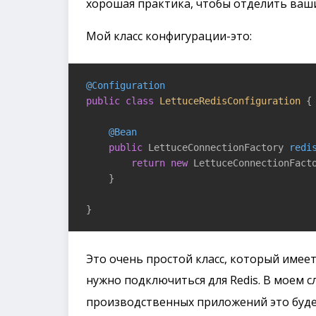
хорошая практика, чтобы отделить ваш
Мой класс конфигурации-это:
@Configuration
public
class
LettuceRedisConfiguration
{

@Bean
public
 LettuceConnectionFactory 
redi
return
new
 LettuceConnectionFact
    }

}
Это очень простой класс, который имее
нужно подключиться для Redis. В моем с
производственных приложений это буде