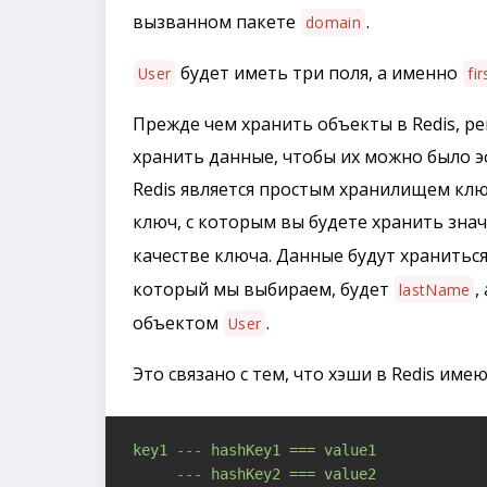
вызванном пакете
.
domain
будет иметь три поля, а именно
User
fi
Прежде чем хранить объекты в Redis, р
хранить данные, чтобы их можно было э
Redis является простым хранилищем клю
ключ, с которым вы будете хранить зна
качестве ключа. Данные будут храниться
который мы выбираем, будет
,
lastName
объектом
.
User
Это связано с тем, что хэши в Redis им
key1
---
hashKey1
===
value1
     -
--
hashKey2
===
value2