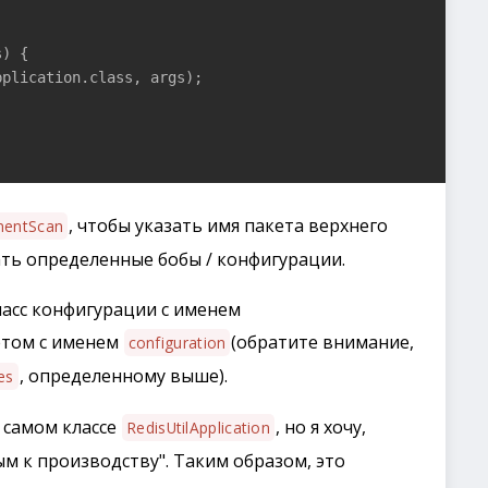
) {

plication.class, args);

, чтобы указать имя пакета верхнего
entScan
ать определенные бобы / конфигурации.
ласс конфигурации с именем
етом с именем
(обратите внимание,
configuration
, определенному выше).
es
 самом классе
, но я хочу,
RedisUtilApplication
м к производству". Таким образом, это