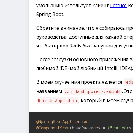
умолчанию использует клиент
Lettuce
Re
Spring Boot.
Обратите внимание, что я собираюсь про
руководства, доступные для каждой оп
чтобы сервер Redis был запущен для ус
После загрузки основного приложения в
любимой IDE (мой любимый-IntelliJ IDEA).
В моем случае имя проекта является
redi
названием
. Эт
com.darshitpp.redis.redisutil
, который в моем слу
RedisUtilApplication
@SpringBootApplication
@ComponentScan
(basePackages = {
"com.dars