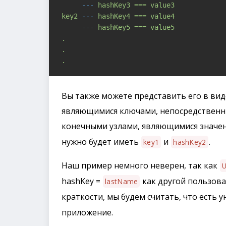
     -
--
hashKey3
===
value3
key2
---
hashKey4
===
value4
     -
--
hashKey5
===
value5
.
.
.
Вы также можете представить его в виде
являющимися ключами, непосредственн
конечными узлами, являющимися значен
нужно будет иметь
и
.
key1
hashKey2
Наш пример немного неверен, так как
U
hashKey =
как другой пользова
lastName
краткости, мы будем считать, что есть
приложение.