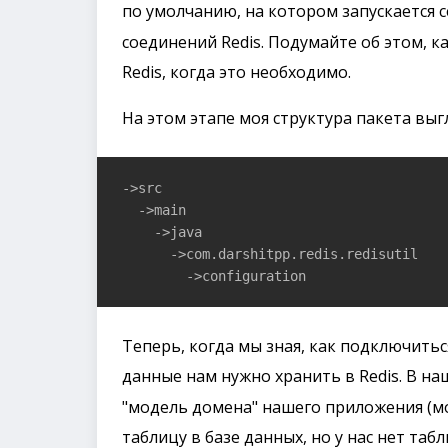
по умолчанию, на котором запускается с
соединений Redis. Подумайте об этом, к
Redis, когда это необходимо.
На этом этапе моя структура пакета вы
->src

  ->main

    ->java

      ->com.darshitpp.redis.redisutil

        ->configuration
Теперь, когда мы зная, как подключитьс
данные нам нужно хранить в Redis. В н
"модель домена" нашего приложения (м
таблицу в базе данных, но у нас нет та