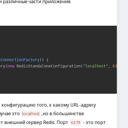
и различные части приложения.
sConnectionFactory
()
{

ory(
new
 RedisStandaloneConfiguration(
"localhost"
, 
6379
));
т конфигурацию того, к какому URL-адресу
лучае это
,но в большинстве
localhost
т внешний сервер Redis. Порт
- это порт
6379