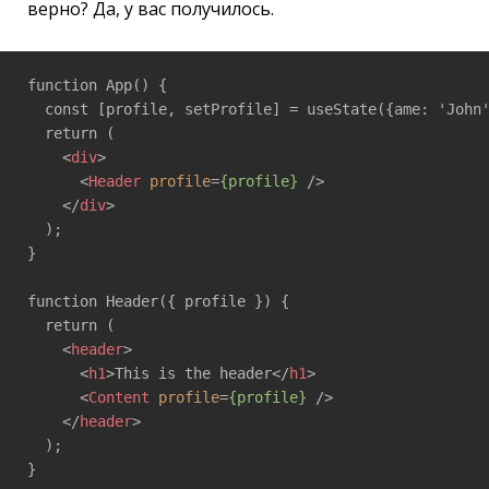
верно? Да, у вас получилось.
function App() {

  const [profile, setProfile] = useState({ame: 'John'
  return ( 

<
div
>
<
Header
profile
=
{profile}
 />
</
div
>
  ); 

} 

function Header({ profile }) { 

  return ( 

<
header
>
<
h1
>
This is the header
</
h1
>
<
Content
profile
=
{profile}
 />
</
header
>
  ); 

} 
