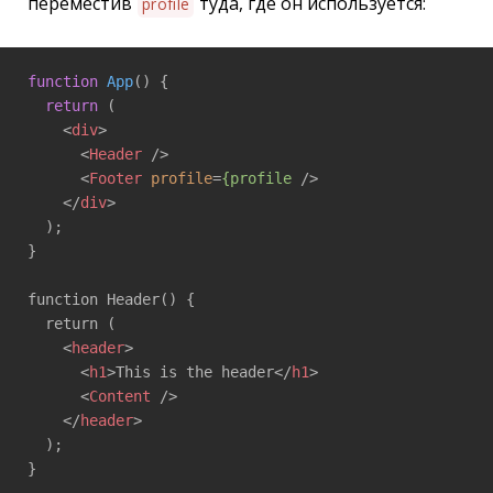
переместив
туда, где он используется:
profile
function
App
(
) 
{ 

return
 ( 

<
div
>
<
Header
 />
<
Footer
profile
=
{profile
 />
</
div
>
  ); 

} 

function Header() { 

  return ( 

<
header
>
<
h1
>
This is the header
</
h1
>
<
Content
 />
</
header
>
  ); 

} 
