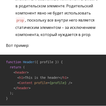
в родительском элементе. Родительский
компонент явно не будет использовать
, поскольку все внутри него является
prop
статическим элементом – за исключением
компонента, который нуждается в prop.
Вот пример:
function
Header
(
{ profile }
) 
{ 

return
 ( 

<
header
>
<
h1
>
This is the header
</
h1
>
<
Content
profile
=
{profile}
 />
</
header
>
  ); 

}