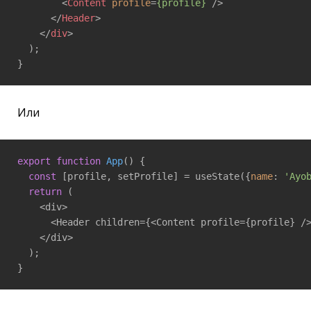
<
Content
profile
=
{profile}
 />
</
Header
>
</
div
>
  ); 

}
Или
export
function
App
(
) 
{ 

const
 [profile, setProfile] = useState({
name
: 
'Ayo
return
 ( 

    <div> 

      <Header children={<Content profile={profile} />
    </div> 

  ); 

}