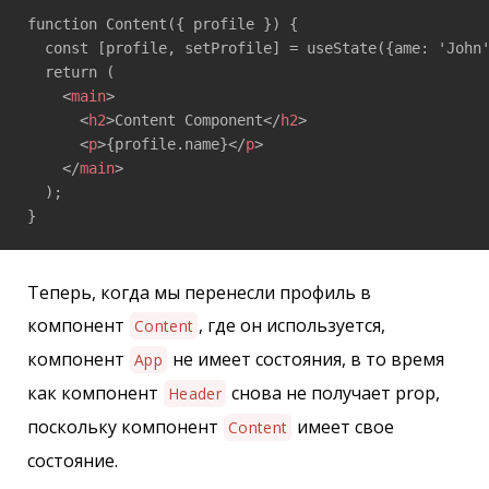
function Content({ profile }) { 

  const [profile, setProfile] = useState({ame: 'John'
  return ( 

<
main
>
<
h2
>
Content Component
</
h2
>
<
p
>
{profile.name}
</
p
>
</
main
>
  ); 

}
Теперь, когда мы перенесли профиль в
компонент
, где он используется,
Content
компонент
не имеет состояния, в то время
App
как компонент
снова не получает prop,
Header
поскольку компонент
имеет свое
Content
состояние.