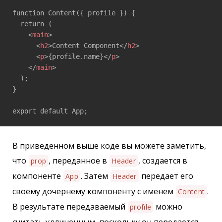
function Content({ profile }) { 

  return ( 

<
main
>
<
h2
>
Content Component
</
h2
>
<
p
>
{profile.name}
</
p
>
</
main
>
  ); 

} 

export default App;
В приведенном выше коде вы можете заметить,
что
, переданное в
, создается в
prop
Header
компоненте
. Затем
передает его
App
Header
своему дочернему компоненту с именем
.
Content
В результате передаваемый
можно
profile