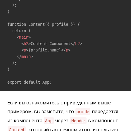
  ); 

} 

function Content({ profile }) { 

  return ( 

<
main
>
<
h2
>
Content Component
</
h2
>
<
p
>
{profile.name}
</
p
>
</
main
>
  ); 

} 

export default App;
Если вы ознакомитесь с приведенным выше
примером, вы заметите, что
передается
profile
из компонента
через
в компонент
App
Header
, который в конечном итоге использует
Content