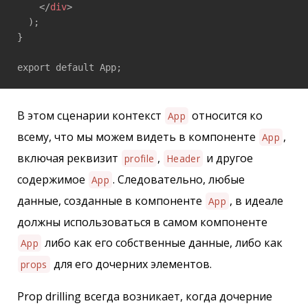
</
div
>
  ); 

} 

export default App;
В этом сценарии контекст
относится ко
App
всему, что мы можем видеть в компоненте
,
App
включая реквизит
,
и другое
profile
Header
содержимое
. Следовательно, любые
App
данные, созданные в компоненте
, в идеале
App
должны использоваться в самом компоненте
либо как его собственные данные, либо как
App
для его дочерних элементов.
props
Prop drilling всегда возникает, когда дочерние