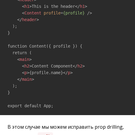
<
h1
>
This is the header
</
h1
>
<
Content
profile
=
{profile}
 />
</
header
>
  ); 

} 

function Content({ profile }) { 

  return ( 

<
main
>
<
h2
>
Content Component
</
h2
>
<
p
>
{profile.name}
</
p
>
</
main
>
  ); 

} 

export default App;
В этом случае мы можем исправить prop drilling,