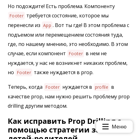
Но подождите! Есть проблема. Компоненту
требуется состояние, которое мы
Footer
перенесли из
. Вот ты где! В этом проблема с
App
подъемом или перемещением состояния туда,
где, по нашему мнению, это необходимо. В этом
случае, если компонент
в нем не
Footer
нуждается, у нас не возникнет никаких проблем,
но
также нуждается в prop.
Footer
Теперь, когда
нуждается в
в
Footer
profile
качестве prop, нам нужно решить проблему prop
drilling другим методом.
Как исправить Prop Drilling с
Меню
помощью стратегии замены
детей-родителей