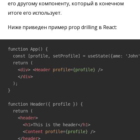
его другому компоненту, который в конечном
итоге его использует.
Ниже приведен пример prop drilling в React:
function App() {

  const [profile, setProfile] = useState({ame: 'John'
  return ( 

<
div
>
<
Header
profile
=
{profile}
 />
</
div
>
  ); 

} 

function Header({ profile }) { 

  return ( 

<
header
>
<
h1
>
This is the header
</
h1
>
<
Content
profile
=
{profile}
 />
</
header
>