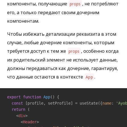
компоненты, получающие
, не потребляют
props
его, а только передают своим дочерним
компонентам.
Чтобы избежать детализации реквизита в этом
случае, любые дочерние компоненты, которым
требуется доступ к тем же
, особенно когда
props
их родительский элемент не использует данные,
должны передаваться как дочерние, гарантируя,
что данные остаются в контексте
.
App
export
function
App
(
) 
{ 

const
 [profile, setProfile] = useState({
name
: 
'Ayo
return
 ( 

<
div
>
<
Header
>