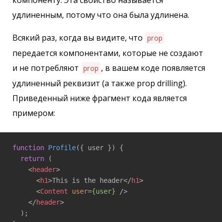
компоненту. Эта свойство называется
удлиненным, потому что она была удлинена.
Всякий раз, когда вы видите, что
prop
передается компонентами, которые не создают
и не потребляют
, в вашем коде появляется
prop
удлиненный реквизит (а также prop drilling).
Приведенный ниже фрагмент кода является
примером:
function
Profile
(
{ user }
) 
{ 

return
 ( 

<
header
>
<
h1
>
This is the header
</
h1
>
<
Content
user
=
{user}
 />
</
header
>
  ); 
