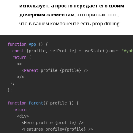
использует, а просто передает его своим
дочерним элементам
, это признак того,
что в вашем компоненте есть prop drilling:
function
App
()
{ 

const
 [profile, setProfile] = useState({name: 
"Ayo
return
 ( 

    <>

      <
Parent
 profile={profile} /> 

    </>

 ); 

}; 

function
Parent
({ profile })
{ 

return
 ( 

    <div>

      <Hero profile={profile} /> 

      <Features profile={profile} /> 
