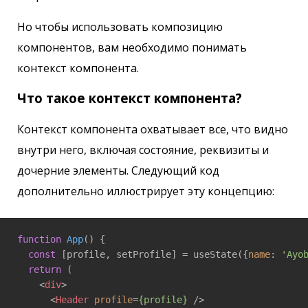
Но чтобы использовать композицию
компонентов, вам необходимо понимать
контекст компонента.
Что такое контекст компонента?
Контекст компонента охватывает все, что видно
внутри него, включая состояние, реквизиты и
дочерние элементы. Следующий код
дополнительно иллюстрирует эту концепцию:
function
App
(
) 
{ 

const
 [profile, setProfile] = useState({
name
: 
'Ayo
return
 ( 

<
div
>
<
Header
profile
=
{profile}
 />