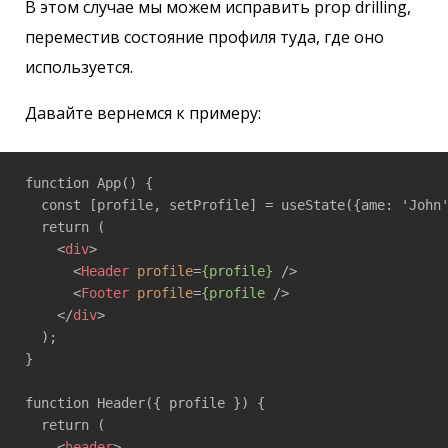
В этом случае мы можем исправить prop drilling,
переместив состояние профиля туда, где оно
используется.
Давайте вернемся к примеру:
function App() {

  const [profile, setProfile] = useState({ame: 'John'
  return ( 

<
div
>
<
Header
profile
=
{profile}
 />
<
Footer
profile
=
{profile
 />
</
div
>
  ); 

} 

function Header({ profile }) { 

  return ( 

<
header
>