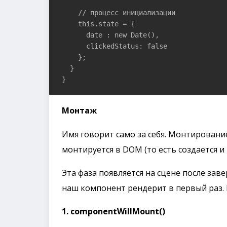
    // процесс инициализации

    this.state = {

      date : new Date(),

      clickedStatus: false

    };

  }

}
Монтаж
Имя говорит само за себя. Монтирование
монтируется в DOM (то есть создается и
Эта фаза появляется на сцене после за
наш компонент рендерит в первый раз. 
1. componentWillMount()