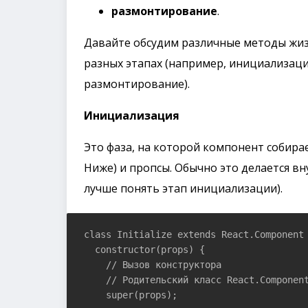
размонтирование
.
Давайте обсудим различные методы жиз
разных этапах (например, инициализаци
размонтирование).
Инициализация
Это фаза, на которой компонент собирает
Ниже) и пропсы. Обычно это делается вн
лучше понять этап инициализации).
class Initialize extends React.Component 
  constructor(props) {

    // Вызов конструктора

    // Родительский класс React.Component
    super(props);
