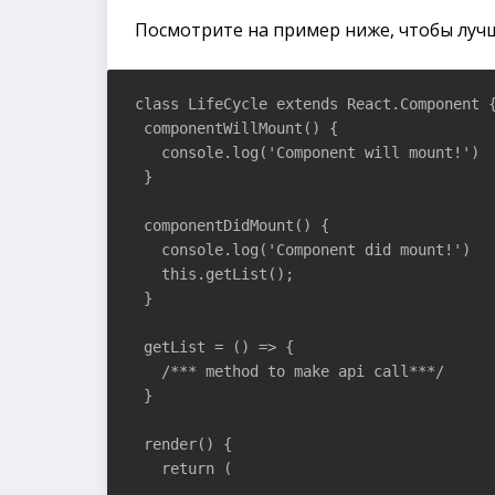
Посмотрите на пример ниже, чтобы луч
class LifeCycle extends React.Component {
 componentWillMount() {

   console.log('Component will mount!')

 }

 componentDidMount() {

   console.log('Component did mount!')

   this.getList();

 }

 getList = () => {

   /*** method to make api call***/

 }

 render() {

   return (
