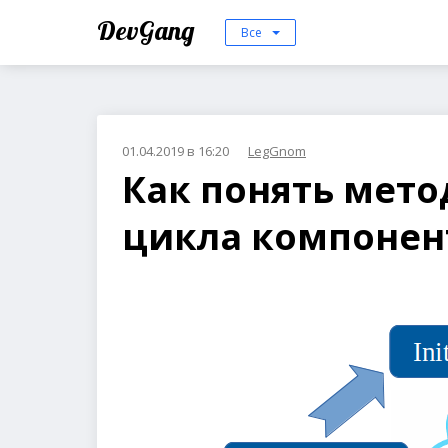
DevGang
Все
01.04.2019 в 16:20
LegGnom
Как понять мет
цикла компонент