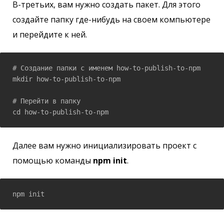
В-третьих, вам нужно создать пакет. Для этого
создайте папку где-нибудь на своем компьютере
и перейдите к ней.
# Создание папки с именем how-to-publish-to-npm

mkdir how-to-publish-to-npm

# Перейти в папку

cd how-to-publish-to-npm
Далее вам нужно инициализировать проект с
помощью команды
npm init
.
npm init