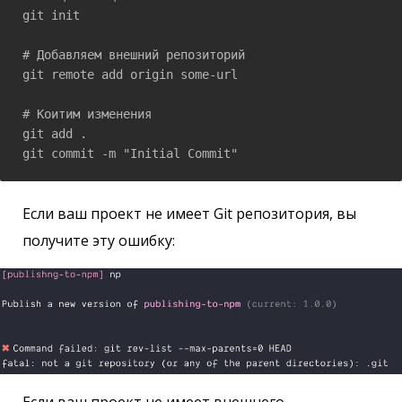
git init

# Добавляем внешний репозиторий

git remote add origin some-url

# Коитим изменения

git add .

git commit -m "Initial Commit"
Если ваш проект не имеет Git репозитория, вы
получите эту ошибку:
Если ваш проект не имеет внешнего