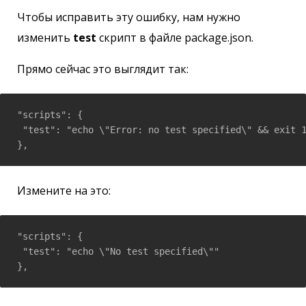
Чтобы исправить эту ошибку, нам нужно
изменить
test
скрипт в файле package.json.
Прямо сейчас это выглядит так:
"scripts": {

 "test": "echo \"Error: no test specified\" && exit 1
},
Измените на это:
"scripts": {

 "test": "echo \"No test specified\""

},