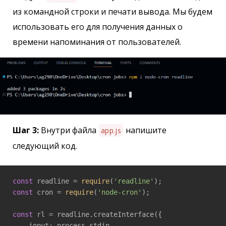
из командной строки и печати вывода. Мы будем
использовать его для получения данных о
времени напоминания от пользователей.
Шаг 3:
Внутри файла
напишите
app.js
следующий код.
const
 readline = 
require
(
'readline'
const
 cron = 
require
(
'node-cron'
);

const
 rl = readline.createInterface({

    input: process.stdin,
