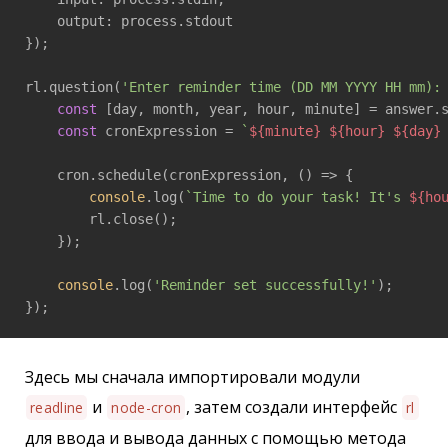
    output: process.stdout

});

rl.question(
'Enter reminder time (DD MM YYYY HH mm):
const
 [day, month, year, hour, minute] = answer.
const
 cronExpression = 
`
${minute}
${hour}
${day}
    cron.schedule(cronExpression, 
()
 =>
 {

console
.log(
`Time to do your task! It's 
${ho
        rl.close();

    });

console
.log(
'Reminder set successfully!'
);

});
Здесь мы сначала импортировали модули
и
, затем создали интерфейс
readline
node-cron
rl
для ввода и вывода данных с помощью метода