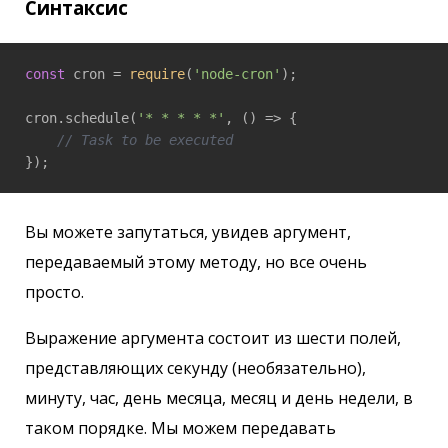
Синтаксис
const
 cron = 
require
(
'node-cron'
);

cron.schedule(
'* * * * *'
, 
()
 =>
 {

// Task to be executed
});
Вы можете запутаться, увидев аргумент,
передаваемый этому методу, но все очень
просто.
Выражение аргумента состоит из шести полей,
представляющих секунду (необязательно),
минуту, час, день месяца, месяц и день недели, в
таком порядке. Мы можем передавать