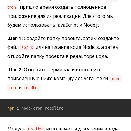
, пришло время создать полноценное
cron
приложение для их реализации. Для этого мы
будем использовать JavaScript и Node.js.
Шаг 1:
Создайте папку проекта, затем создайте
файл
для написания кода Node.js, а затем
app.js
откройте папку проекта в редакторе кода.
Шаг 2:
Откройте терминал и выполните
приведенную ниже команду для установки
node-
и
.
cron
readline
npm
 i node-cron readline
Модуль
используется для чтения ввода
readline