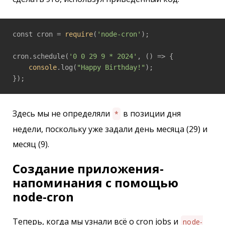
const cron = 
require
(
'node-cron'
);

cron.schedule(
'0 0 29 9 * 2024'
, 
()
 =>
 {

console
.log(
"Happy Birthday!"
);

});
Здесь мы не определяли
в позиции дня
*
недели, поскольку уже задали день месяца (29) и
месяц (9).
Создание приложения-
напоминания с помощью
node-cron
Теперь, когда мы узнали всё о cron jobs и
node-