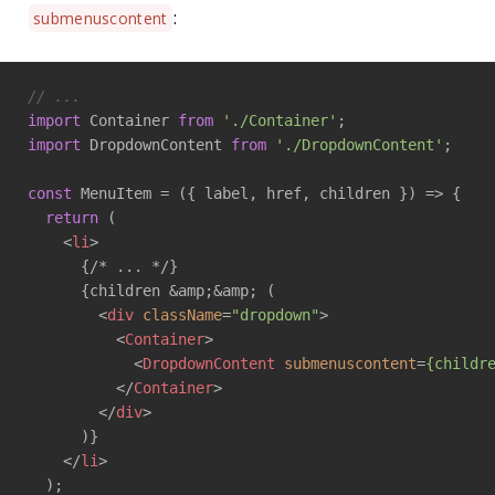
:
submenuscontent
// ...
import
 Container 
from
'./Container'
import
 DropdownContent 
from
'./DropdownContent'
;

const
 MenuItem = 
(
{ label, href, children }
) =>
 {

return
 (

<
li
>
      {/* ... */}

      {children &amp;&amp; (

<
div
className
=
"dropdown"
>
<
Container
>
<
DropdownContent
submenuscontent
=
{childr
</
Container
>
</
div
>
      )}

</
li
>
  );
