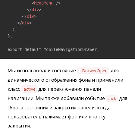
<
MegaMenu
 />
</
div
>
</
div
>
</
div
>
  );

};

export default MobileNavigationDrawer;
Мы использовали состояние
для
isDrawerOpen
динамического отображения фона и применили
класс
для переключения панели
.active
навигации. Мы также добавили событие
для
click
сброса состояния и закрытия панели, когда
пользователь нажимает фон или кнопку
закрытия.