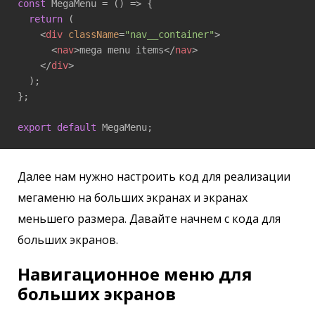
const
 MegaMenu = 
()
 =>
 {

return
 (

<
div
className
=
"nav__container"
>
<
nav
>
mega menu items
</
nav
>
</
div
>
  );

};

export
default
 MegaMenu;
Далее нам нужно настроить код для реализации
мегаменю на больших экранах и экранах
меньшего размера. Давайте начнем с кода для
больших экранов.
Навигационное меню для
больших экранов