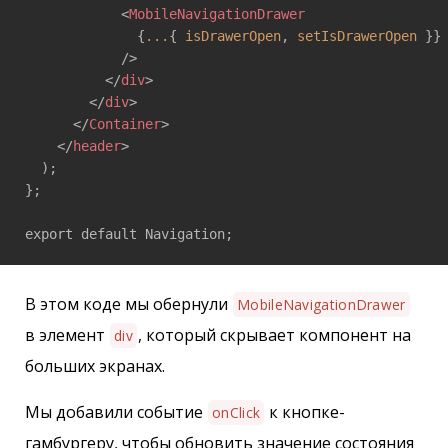
<
MobileNavigationDrawer
              {
...
{ 
isDrawerOpen
, 
setIsDrawerOpen
 }}

            />
</
div
>
</
div
>
</
Container
>
</
header
>
  );

};

export default Navigation;
В этом коде мы обернули
MobileNavigationDrawer
в элемент
, который скрывает компонент на
div
больших экранах.
Мы добавили событие
к кнопке-
onClick
гамбургеру, чтобы обновить значение состояния