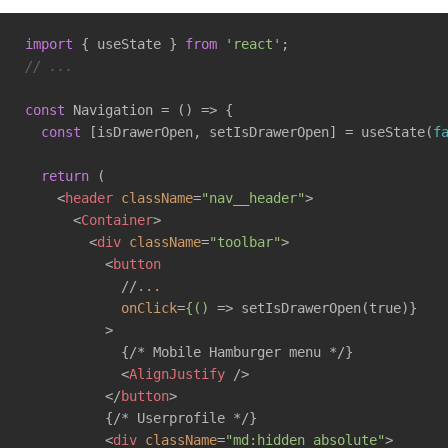
import
 { useState } 
from
'react'
// ...
const
 Navigation = 
()
 =>
 {

const
 [isDrawerOpen, setIsDrawerOpen] = useState(
f
return
 (

<
header
className
=
"nav__header"
>
<
Container
>
<
div
className
=
"toolbar"
>
<
button
            //
...
onClick
=
{()
 =>
 setIsDrawerOpen(true)}

          >

            {/* Mobile Hamburger menu */}

<
AlignJustify
 />
</
button
>
          {/* Userprofile */}

<
div
className
=
"md:hidden absolute"
>