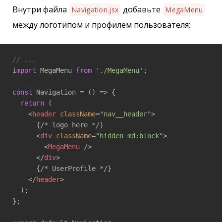
Внутри файла
добавьте
Navigation.jsx
MegaMenu
между логотипом и профилем пользователя:
// ...
import
 MegaMenu 
from
'./MegaMenu'
;

const
 Navigation = 
()
 =>
 {

return
 (

<
header
className
=
"nav__header"
>
      {/* logo here */}

<
div
className
=
"hidden md:block"
>
<
MegaMenu
 />
</
div
>
      {/* UserProfile */}

</
header
>
  );

};
