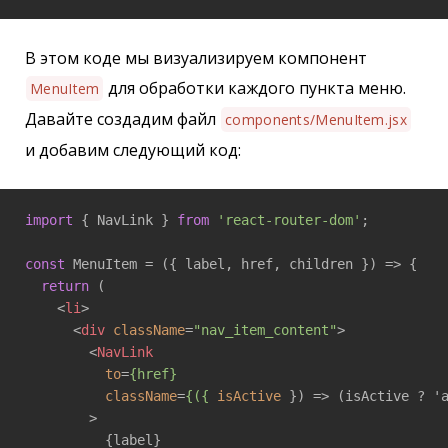
В этом коде мы визуализируем компонент
для обработки каждого пункта меню.
MenuItem
Давайте создадим файл
components/MenuItem.jsx
и добавим следующий код:
import
 { NavLink } 
from
'react-router-dom'
;

const
 MenuItem = 
(
{ label, href, children }
) =>
 {

return
 (

<
li
>
<
div
className
=
"nav_item_content"
>
<
NavLink
to
=
{href}
className
=
{({
isActive
 }) =>
 (isActive ? 'a
        >

          {label}
