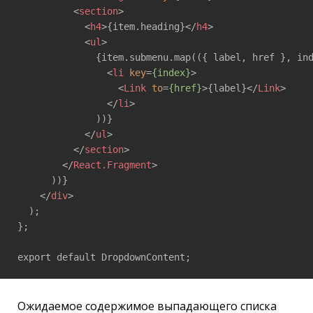
<
section
>
<
h4
>
{item.heading}
</
h4
>
<
ul
>
              {item.submenu.map(({ label, href }, ind
<
li
key
=
{index}
>
<
Link
to
=
{href}
>
{label}
</
Link
>
</
li
>
              ))}

</
ul
>
</
section
>
</
React.Fragment
>
      ))}

</
div
>
  );

};

export default DropdownContent;
Ожидаемое содержимое выпадающего списка