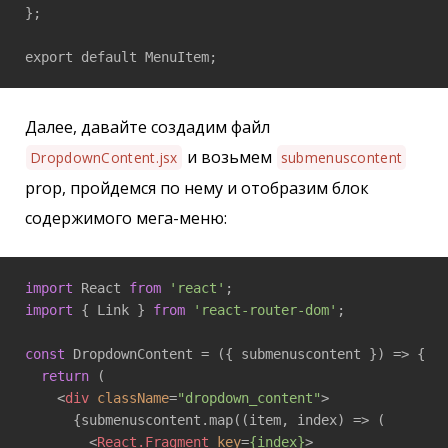
};

export default MenuItem;
Далее, давайте создадим файл
и возьмем
DropdownContent.jsx
submenuscontent
prop, пройдемся по нему и отобразим блок
содержимого мега-меню:
import
 React 
from
'react'
import
 { Link } 
from
'react-router-dom'
;

const
 DropdownContent = 
(
{ submenuscontent }
) =>
 {

return
 (

<
div
className
=
"dropdown_content"
>
      {submenuscontent.map((item, index) => (

<
React.Fragment
key
=
{index}
>