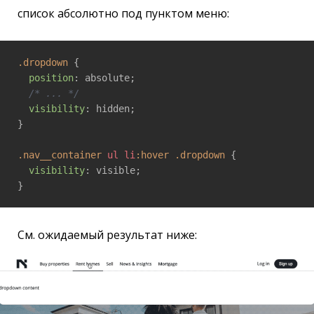
список абсолютно под пунктом меню:
.dropdown
 {

position
: absolute;

/* ... */
visibility
: hidden;

}

.nav__container
ul
li
:hover
.dropdown
 {

visibility
: visible;

}
См. ожидаемый результат ниже: