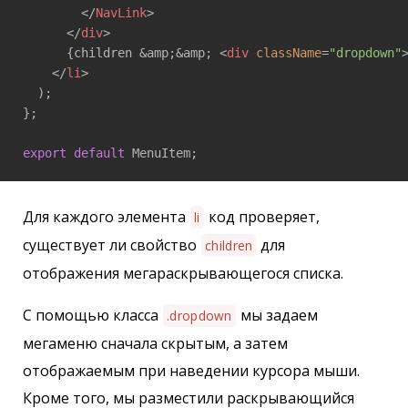
</
NavLink
>
</
div
>
      {children &amp;&amp; 
<
div
className
=
"dropdown"
</
li
>
  );

};

export
default
 MenuItem;
Для каждого элемента
код проверяет,
li
существует ли свойство
для
children
отображения мегараскрывающегося списка.
С помощью класса
мы задаем
.dropdown
мегаменю сначала скрытым, а затем
отображаемым при наведении курсора мыши.
Кроме того, мы разместили раскрывающийся