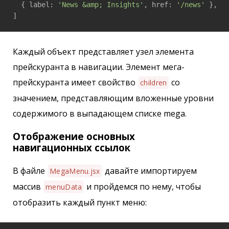
  { label: 
'News &amp; Insights'
, href: 
'/news'
 },

]
Каждый объект представляет узел элемента
прейскуранта в навигации. Элемент мега-
прейскуранта имеет свойство
со
children
значением, представляющим вложенные уровни
содержимого в выпадающем списке mega.
Отображение основных
навигационных ссылок
В файле
давайте импортируем
MegaMenu.jsx
массив
и пройдемся по нему, чтобы
menuData
отобразить каждый пункт меню: