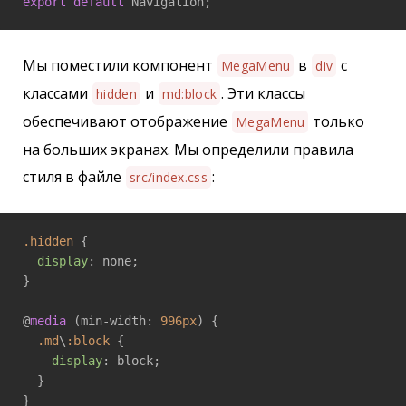
export
default
 Navigation;
Мы поместили компонент
в
с
MegaMenu
div
классами
и
. Эти классы
hidden
md:block
обеспечивают отображение
только
MegaMenu
на больших экранах. Мы определили правила
стиля в файле
:
src/index.css
.hidden
 {

display
: none;

}

@
media
 (min-width: 
996px
) {

.md
\
:block
 {

display
: block;

  }

}