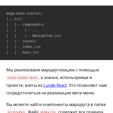
mega-menu-starter/

|-- src/

|   |-- components/

|   |    |-- ...

|   |    |-- Navigation.jsx

|   |-- routes/

|   |-- index.css

|   |-- main.jsx
Мы реализовали маршрутизацию с помощью
, а значки, используемые в
react-router-dom
проекте, взяты из
Lucide React
. Это позволяет нам
сосредоточиться на реализации мега-меню.
Вы можете найти компоненты маршрута в папке
. Файл
содержит все правила
src/routes
index.css