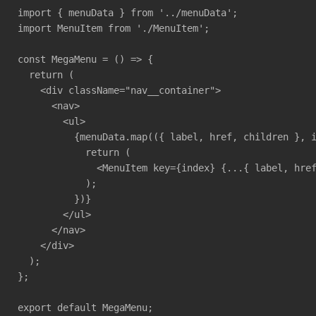
import { menuData } from '../menuData';

import MenuItem from './MenuItem';

const MegaMenu = () => {

  return (

    <div className="nav__container">

      <nav>

        <ul>

          {menuData.map(({ label, href, children }, i
            return (

              <MenuItem key={index} {...{ label, href
            );

          })}

        </ul>

      </nav>

    </div>

  );

};

export default MegaMenu;