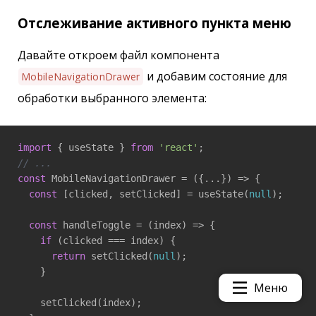
Отслеживание активного пункта меню
Давайте откроем файл компонента
и добавим состояние для
MobileNavigationDrawer
обработки выбранного элемента:
import
 { useState } 
from
'react'
// ...
const
 MobileNavigationDrawer = 
(
{...}
) =>
 {

const
 [clicked, setClicked] = useState(
null
);

const
 handleToggle = 
(
index
) =>
 {

if
 (clicked === index) {

return
 setClicked(
null
);

    }

Меню
    setClicked(index);
