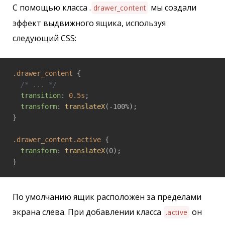
С помощью класса .
мы создали
drawer_content
эффект выдвижного ящика, используя
следующий CSS:
.drawer_content
 {

/* ... */
transition
: 
0.5s
;

transform
: 
translateX
(-100%);

}

.drawer_content
.active
 {

transform
: 
translateX
(0);

}
По умолчанию ящик расположен за пределами
экрана слева. При добавлении класса
он
.active