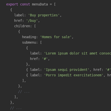
export
const
 menuData = [

  {

    label: 
'Buy properties'
,

    href: 
'/buy'
,

    children: [

      {

        heading: 
'Homes for sale'
,

        submenu: [

          {

            label: 
'Lorem ipsum dolor sit amet conse
            href: 
'#'
,

          },

          { label: 
'Ipsam sequi provident'
, href: 
'#
          { label: 
'Porro impedit exercitationem'
, h
        ],

      },

// ...
    ],

  },

// ...