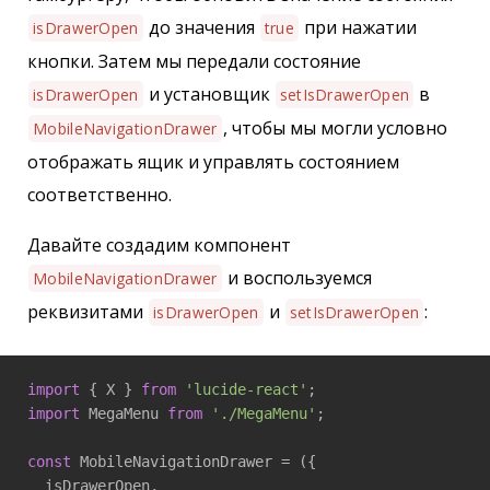
до значения
при нажатии
isDrawerOpen
true
кнопки. Затем мы передали состояние
и установщик
в
isDrawerOpen
setIsDrawerOpen
, чтобы мы могли условно
MobileNavigationDrawer
отображать ящик и управлять состоянием
соответственно.
Давайте создадим компонент
и воспользуемся
MobileNavigationDrawer
реквизитами
и
:
isDrawerOpen
setIsDrawerOpen
import
 { X } 
from
'lucide-react'
import
 MegaMenu 
from
'./MegaMenu'
;

const
 MobileNavigationDrawer = ({

  isDrawerOpen,
