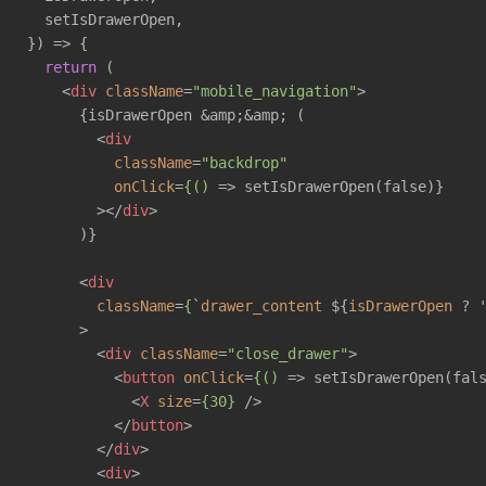
  setIsDrawerOpen,

}) => {

return
 (

<
div
className
=
"mobile_navigation"
>
      {isDrawerOpen &amp;&amp; (

<
div
className
=
"backdrop"
onClick
=
{()
 =>
 setIsDrawerOpen(false)}

        >
</
div
>
      )}

<
div
className
=
{
`
drawer_content
 ${
isDrawerOpen
 ? 
      >
<
div
className
=
"close_drawer"
>
<
button
onClick
=
{()
 =>
 setIsDrawerOpen(fals
<
X
size
=
{30}
 />
</
button
>
</
div
>
<
div
>