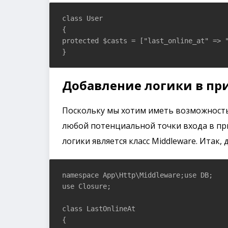
class User

{

protected $casts = ["last_online_at" => "
}
Добавление логики в п
Поскольку мы хотим иметь возможность 
любой потенциальной точки входа в пр
логики является класс Middleware. Итак,
namespace App\Http\Middleware;use DB;

use Closure;

class LastOnlineAt

{
