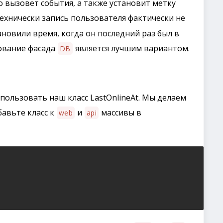
о вызовет события, а также установит метку
ехнически запись пользователя фактически не
ановили время, когда он последний раз был в
зование фасада
является лучшим вариантом.
DB
спользовать наш класс LastOnlineAt. Мы делаем
бавьте класс к
и
массивы в
web
api