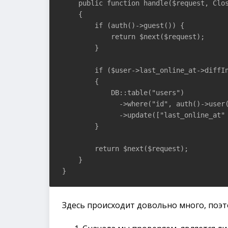
    public function handle($request, Clos
    {

        if (auth()->guest()) {

            return $next($request);

        }

        if ($user->last_online_at->diffIn
        { 

            DB::table("users")

              ->where("id", auth()->user(
              ->update(["last_online_at" 
        }

        return $next($request);

    }

}
Здесь происходит довольно много, поэт