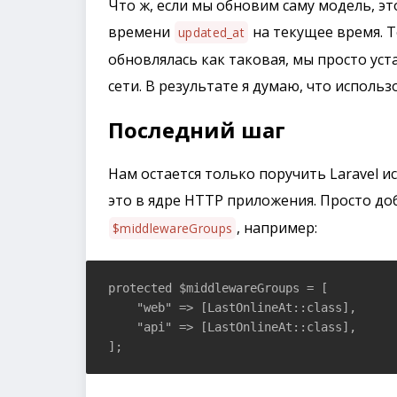
Что ж, если мы обновим саму модель, эт
времени
на текущее время. Т
updated_at
обновлялась как таковая, мы просто уст
сети. В результате я думаю, что исполь
Последний шаг
Нам остается только поручить Laravel и
это в ядре HTTP приложения. Просто до
, например:
$middlewareGroups
protected $middlewareGroups = [

    "web" => [LastOnlineAt::class],

    "api" => [LastOnlineAt::class],

];