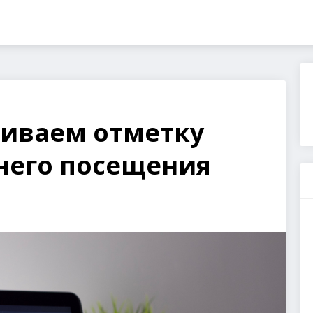
вливаем отметку
него посещения