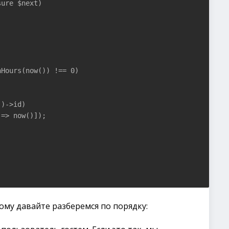
ure $next)

Hours(now()) !== 0)

)->id)

=> now()]);

ому давайте разберемся по порядку: