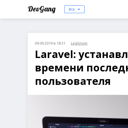
DevGang
Все
09.09.2019 в 18:31
LegGnom
Laravel: устана
времени послед
пользователя