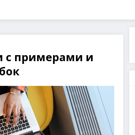
 с примерами и
бок