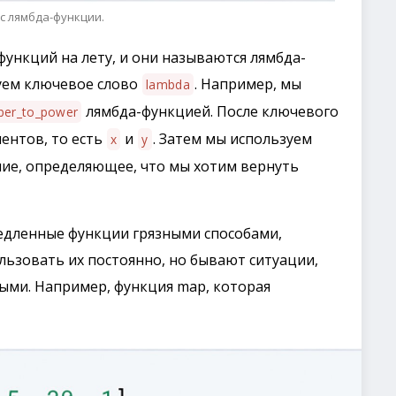
с лямбда-функции.
функций на лету, и они называются лямбда-
зуем ключевое слово
. Например, мы
lambda
лямбда-функцией. После ключевого
ber_to_power
ентов, то есть
и
. Затем мы используем
x
y
ние, определяющее, что мы хотим вернуть
едленные функции грязными способами,
льзовать их постоянно, но бывают ситуации,
ными. Например, функция map, которая