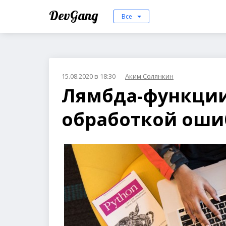
DevGang
Все
15.08.2020 в 18:30
Аким Солянкин
Лямбда-функции
обработкой оши