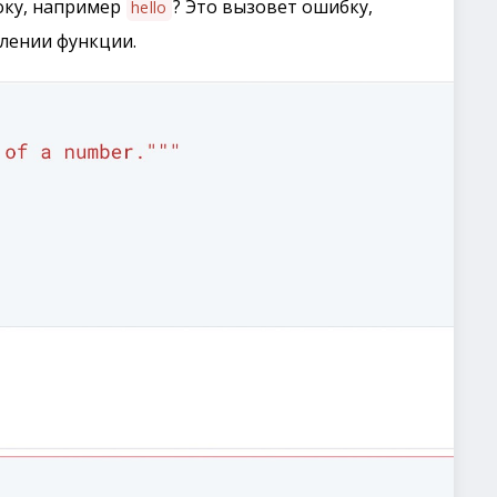
оку, например
? Это вызовет ошибку,
hello
лении функции.