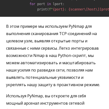
for
 port 
in
 lport:

                print(
f"
{port}
: 
{scanner\[host\][pro
В этом примере мы используем PyNmap для
выполнения сканирования TCP-соединений на
целевом узле, выявляя открытые порты и
связанные с ними сервисы. Легко интегрировав
возможности Nmap в наш Python-скрипт, мы
можем автоматизировать и масштабировать
наши усилия по разведке сети, позволяя нам
выявлять потенциальные уязвимости и
укреплять нашу защиту в проактивном режиме.
Используя PyNmap, вы откроете для себя
мощный арсенал инструментов сетевой