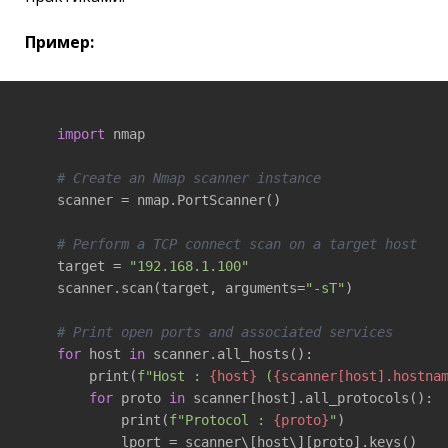
Пример:
import
 nmap

# Create an Nmap scanner instance
    scanner = nmap.PortScanner()

# Perform a TCP connect scan on a target host
    target = 
"192.168.1.100"
    scanner.scan(target, arguments=
"-sT"
)

# Print open ports and associated services
for
 host 
in
 scanner.all_hosts():

        print(
f"Host : 
{host}
 (
{scanner[host].hostna
for
 proto 
in
 scanner[host].all_protocols():

            print(
f"Protocol : 
{proto}
"
)

            lport = scanner\[host\][proto].keys()
