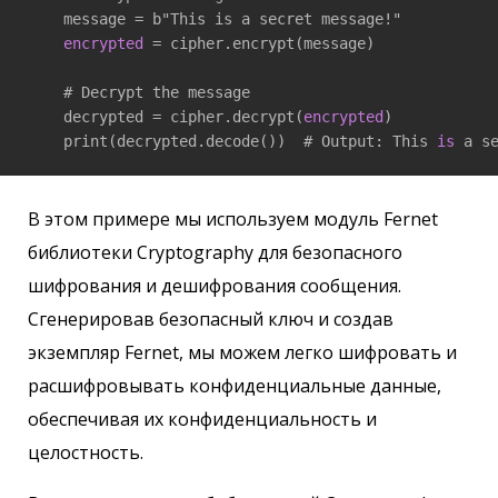
    message = b"This is a secret message!"

encrypted
 = cipher.encrypt(message)

    # Decrypt the message

    decrypted = cipher.decrypt(
encrypted
)

    print(decrypted.decode())  # Output: This 
is
 a s
В этом примере мы используем модуль Fernet
библиотеки Cryptography для безопасного
шифрования и дешифрования сообщения.
Сгенерировав безопасный ключ и создав
экземпляр Fernet, мы можем легко шифровать и
расшифровывать конфиденциальные данные,
обеспечивая их конфиденциальность и
целостность.