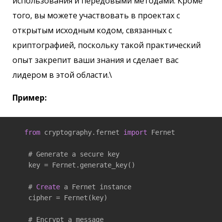
использования и передовыми методами. Кроме
того, вы можете участвовать в проектах с
открытым исходным кодом, связанных с
криптографией, поскольку такой практический
опыт закрепит ваши знания и сделает вас
лидером в этой области.\
Пример:
from
 cryptography.fernet 
import
 Fernet

    # Generate a secure key

    key = Fernet.generate_key()

    # 
Create
 a Fernet instance

    cipher = Fernet(key)

    # Encrypt a message
