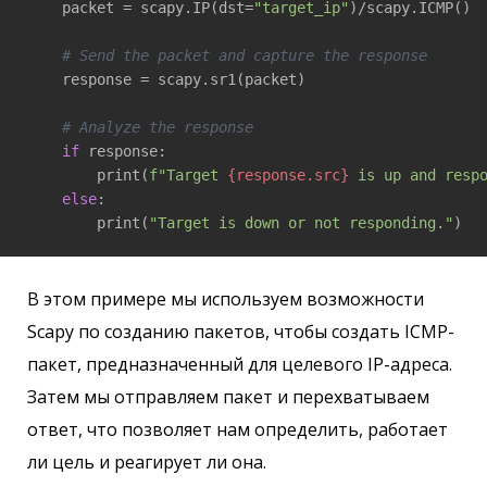
    packet = scapy.IP(dst=
"target_ip"
)/scapy.ICMP()

# Send the packet and capture the response
    response = scapy.sr1(packet)

# Analyze the response
if
 response:

        print(
f"Target 
{response.src}
 is up and resp
else
:

        print(
"Target is down or not responding."
)
В этом примере мы используем возможности
Scapy по созданию пакетов, чтобы создать ICMP-
пакет, предназначенный для целевого IP-адреса.
Затем мы отправляем пакет и перехватываем
ответ, что позволяет нам определить, работает
ли цель и реагирует ли она.