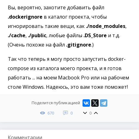
Вы, вероятно, захотите добавить файл
.dockerignore
в каталог проекта, чтобы
игнорировать такие вещи, как
./node_modules
,
./cache
,
./public
, любые файлы
.DS_Store
и т.д.
(Очень похоже на файл
.gitignore
.)
Так что теперь я могу просто запустить docker-
compose из каталога моего проекта, и я готов
работать ... на моем Macbook Pro или на рабочем
столе Windows. Надеюсь, это вам тоже поможет!
Поделится публикацией
670
0
0
Комментарии