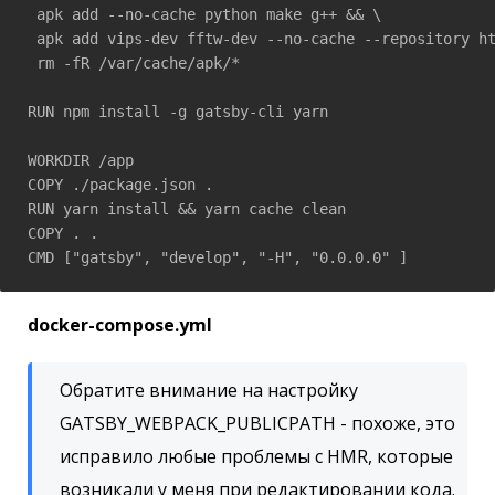
 apk add --no-cache python make g++ && \

 apk add vips-dev fftw-dev --no-cache --repository ht
 rm -fR /var/cache/apk/*

RUN npm install -g gatsby-cli yarn

WORKDIR /app

COPY ./package.json .

RUN yarn install && yarn cache clean

COPY . .

CMD ["gatsby", "develop", "-H", "0.0.0.0" ]
docker-compose.yml
Обратите внимание на настройку
GATSBY_WEBPACK_PUBLICPATH - похоже, это
исправило любые проблемы с HMR, которые
возникали у меня при редактировании кода.