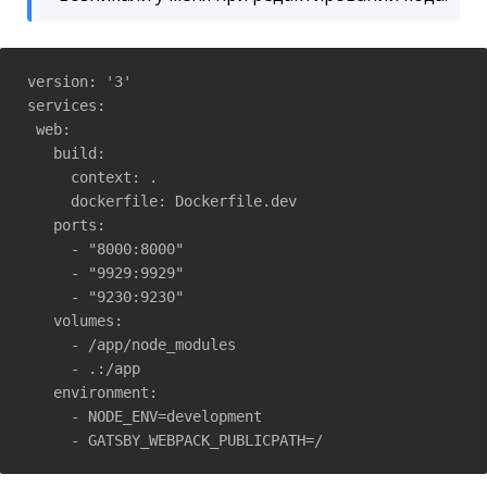
version: '3'

services:

 web:

   build:

     context: .

     dockerfile: Dockerfile.dev

   ports:

     - "8000:8000"

     - "9929:9929"

     - "9230:9230"

   volumes:

     - /app/node_modules

     - .:/app

   environment:

     - NODE_ENV=development

     - GATSBY_WEBPACK_PUBLICPATH=/