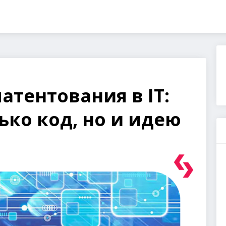
атентования в IT:
ько код, но и идею