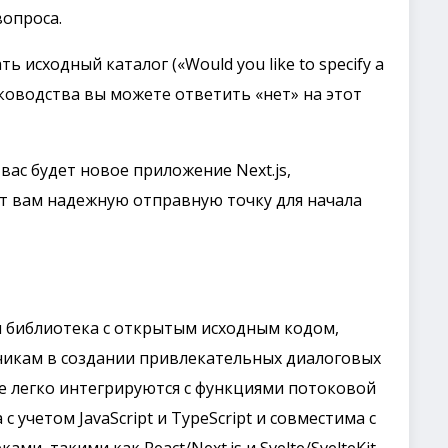
вопроса.
ть исходный каталог («Would you like to specify a
руководства вы можете ответить «нет» на этот
вас будет новое приложение Next.js,
ает вам надежную отправную точку для начала
я библиотека с открытым исходным кодом,
чикам в создании привлекательных диалоговых
е легко интегрируются с функциями потоковой
с учетом JavaScript и TypeScript и совместима с
, такими как React/Next.js и Svelte/SvelteKit.