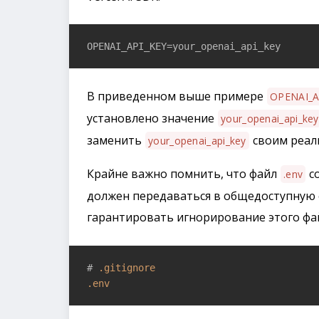
OPENAI_API_KEY=your_openai_api_key
В приведенном выше примере
OPENAI_A
установлено значение
your_openai_api_key
заменить
своим реал
your_openai_api_key
Крайне важно помнить, что файл
с
.env
должен передаваться в общедоступную 
гарантировать игнорирование этого фа
# 
.gitignore
.env