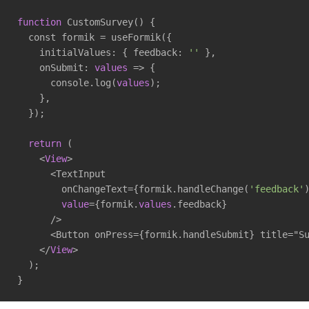
function
 CustomSurvey() {

  const formik = useFormik({

    initialValues: { feedback: 
''
 },

    onSubmit: 
values
 => {

      console.log(
values
);

    },

  });

return
 (

    <
View
>

      <TextInput

        onChangeText={formik.handleChange(
'feedback'
)
value
={formik.
values
.feedback}

      />

      <Button onPress={formik.handleSubmit} title="Su
    </
View
>

  );

}