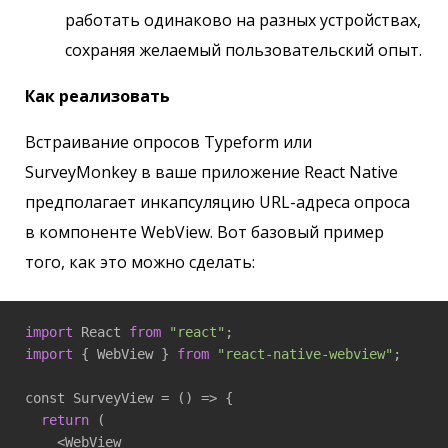
работать одинаково на разных устройствах,
сохраняя желаемый пользовательский опыт.
Как реализовать
Встраивание опросов Typeform или
SurveyMonkey в ваше приложение React Native
предполагает инкапсуляцию URL-адреса опроса
в компоненте WebView. Вот базовый пример
того, как это можно сделать:
import
 React 
from
"react"
import
 { WebView } 
from
"react-native-webview"
;

const SurveyView = 
()
 =>
 {

return
 (

    <WebView
