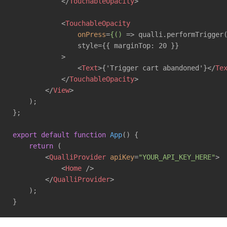
</
TouchableOpacity
>
<
TouchableOpacity
onPress
=
{()
 =>
 qualli.performTrigger(
                style={{ marginTop: 20 }}

            >

<
Text
>
{'Trigger cart abandoned'}
</
Te
</
TouchableOpacity
>
</
View
>
    );

};

export
default
function
App
(
) 
{

return
 (

<
QualliProvider
apiKey
=
"YOUR_API_KEY_HERE"
>
<
Home
 />
</
QualliProvider
>
    );

}