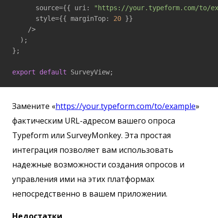
      source={{ uri: 
"https://your.typeform.com/to/e
      style={{ marginTop: 
20
 }}

    />

  );

};

export
default
 SurveyView;
Замените «
https://your.typeform.com/to/example
»
фактическим URL-адресом вашего опроса
Typeform или SurveyMonkey. Эта простая
интеграция позволяет вам использовать
надежные возможности создания опросов и
управления ими на этих платформах
непосредственно в вашем приложении.
Недостатки