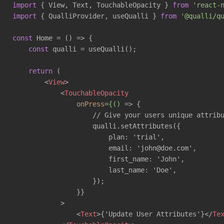
import
 { View, Text, TouchableOpacity } 
from
'react-
import
 { QualliProvider, useQualli } 
from
'@qualli/q
const
 Home = 
()
 =>
 {

const
 qualli = useQualli();

return
 (

<
View
>
<
TouchableOpacity
onPress
=
{()
 =>
 {

                    // Give your users unique attribu
                    qualli.setAttributes({

                        plan: 'trial',

                        email: 'john@doe.com',

                        first_name: 'John',

                        last_name: 'Doe',

                    });

                }}

            >

<
Text
>
{'Update User Attributes'}
</
Te