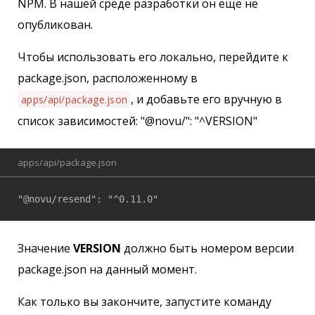
NPM. В нашей среде разработки он еще не
опубликован.
Чтобы использовать его локально, перейдите к
package.json, расположенному в
, и добавьте его вручную в
apps/api/package.json
список зависимостей: "@novu/": "^VERSION"
apps/api/package.json
"@novu/resend": "^0.11.0"
Значение
VERSION
должно быть номером версии
package.json на данный момент.
Как только вы закончите, запустите команду