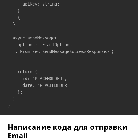
      apiKey: string;

    }

  ) {

  }

  async sendMessage(

    options: IEmailOptions

  ): Promise<ISendMessageSuccessResponse> {

    return {

      id: 'PLACEHOLDER',

      date: 'PLACEHOLDER'

    };

  }

}
Написание кода для отправки
Email