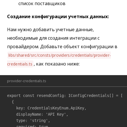
список поставщиков
Создание конфигурации учетных данных:
Нам нужно добавить учетные данные,
необходимые для создания интеграции с
провайдером. Добавьте объект конфигурации в
libs/shared/src/consts/providers/credentials/provider-
, как показано ниже:
credentials.ts
provider-credentials.ts
export const resendConfig: IConfigCredentials[] = [

  {

    key: CredentialsKeyEnum.ApiKey,

    displayName: 'API Key',

    type: 'string',

    required: true,
