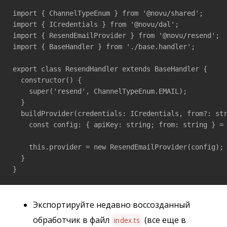
import { ChannelTypeEnum } from '@novu/shared';

import { ICredentials } from '@novu/dal';

import { ResendEmailProvider } from '@novu/resend';

import { BaseHandler } from './base.handler';

export class ResendHandler extends BaseHandler {

  constructor() {

    super('resend', ChannelTypeEnum.EMAIL);

  }

  buildProvider(credentials: ICredentials, from?: str
    const config: { apiKey: string; from: string } = 
    this.provider = new ResendEmailProvider(config);

  }

}
Экспортируйте недавно воссозданный
обработчик в файл
(все еще в
index.ts