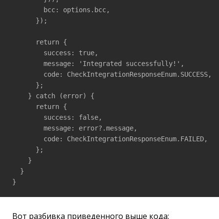
        bcc: options.bcc,

      });

      return {

        success: true,

        message: 'Integrated successfully!',

        code: CheckIntegrationResponseEnum.SUCCESS,

      };

    } catch (error) {

      return {

        success: false,

        message: error?.message,

        code: CheckIntegrationResponseEnum.FAILED,

      };

    }

  }

}
Вот разбивка приведенного выше кода: