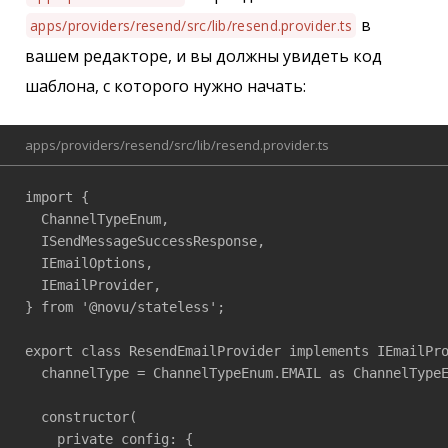
в
apps/providers/resend/src/lib/resend.provider.ts
вашем редакторе, и вы должны увидеть код
шаблона, с которого нужно начать:
apps/providers/resend/src/lib/resend.provider.ts
import {

  ChannelTypeEnum,

  ISendMessageSuccessResponse,

  IEmailOptions,

  IEmailProvider,

} from '@novu/stateless';

export class ResendEmailProvider implements IEmailPro
  channelType = ChannelTypeEnum.EMAIL as ChannelTypeE
  constructor(

    private config: {
