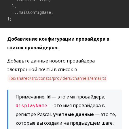
  },

  ...mailConfigBase,

];
Добавление конфигурации провайдера в
список провайдеров:
Добавьте данные нового провайдера
электронной почты в список в
.
libs/shared/src/consts/providers/channels/email.ts
Примечание.
Id
— это имя провайдера,
— это имя провайдера в
displayName
регистре Pascal,
учетные данные
— это те,
которые вы создали на предыдущем шаге,