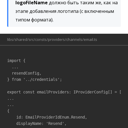
logoFileName
должно быть таким же, как на
этапе добавления логотипа (с включенным
типом формата).
libs/shared/src/consts/providers/channels/email.ts
import {

  ...

  resendConfig,

} from '../credentials';

export const emailProviders: IProviderConfig[] = [

...

...

{

    id: EmailProviderIdEnum.Resend,

    displayName: 'Resend',
