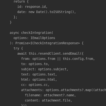
    return {

      id: response.id,

      date: new Date().toISOString(),

    };

  }

  async checkIntegration(

    options: IEmailOptions

  ): Promise<ICheckIntegrationResponse> {

    try {

      await this.resendClient.sendEmail({

        from: options.from || this.config.from,

        to: options.to,

        subject: options.subject,

        text: options.text,

        html: options.html,

        cc: options.cc,

        attachments: options.attachments?.map((attach
          filename: attachment?.name,

          content: attachment.file,

        })),
