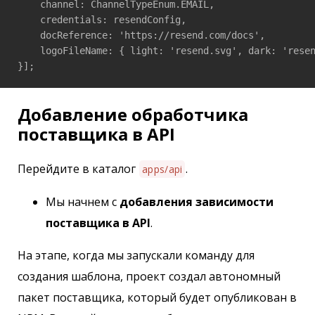
    channel: ChannelTypeEnum.EMAIL,

    credentials: resendConfig,

    docReference: 'https://resend.com/docs',

    logoFileName: { light: 'resend.svg', dark: 'resen
}];
Добавление обработчика
поставщика в API
Перейдите в каталог
.
apps/api
Мы начнем с
добавления зависимости
поставщика в API
.
На этапе, когда мы запускали команду для
создания шаблона, проект создал автономный
пакет поставщика, который будет опубликован в