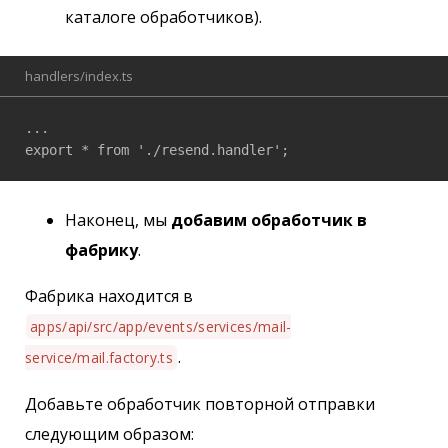
каталоге обработчиков).
handlers/index.ts
...

export * from './resend.handler';
Наконец, мы
добавим обработчик в
фабрику
.
Фабрика находится в
apps/api/src/app/events/services/mail-
.
service/mail.factory.ts
Добавьте обработчик повторной отправки
следующим образом: