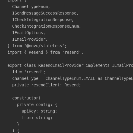
import {

  ChannelTypeEnum,

  ISendMessageSuccessResponse,

  ICheckIntegrationResponse,

  CheckIntegrationResponseEnum,

  IEmailOptions,

  IEmailProvider,

} from '@novu/stateless';

import { Resend } from 'resend';

export class ResendEmailProvider implements IEmailPro
  id = 'resend';

  channelType = ChannelTypeEnum.EMAIL as ChannelTypeE
  private resendClient: Resend;

  constructor(

    private config: {

      apiKey: string;

      from: string;

    }

  ) {
