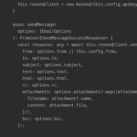
    this.resendClient = new Resend(this.config.apiKey
  }

  async sendMessage(

    options: IEmailOptions

  ): Promise<ISendMessageSuccessResponse> {

    const response: any = await this.resendClient.sen
      from: options.from || this.config.from,

      to: options.to,

      subject: options.subject,

      text: options.text,

      html: options.html,

      cc: options.cc,

      attachments: options.attachments?.map((attachme
        filename: attachment?.name,

        content: attachment.file,

      })),

      bcc: options.bcc,

    });
