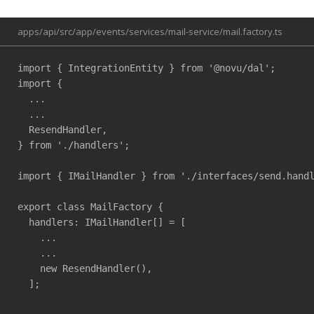
apps/api/src/app/events/services/mail-service/mail.factory.ts
import { IntegrationEntity } from '@novu/dal';

import {

  ...

  ...

  ResendHandler,

} from './handlers';

import { IMailHandler } from './interfaces/send.handl
export class MailFactory {

  handlers: IMailHandler[] = [

    ...

    ...

    new ResendHandler(),

  ];
