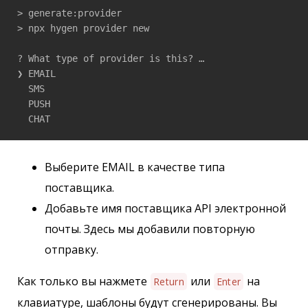
> generate:provider

> npx hygen provider new

? What type of provider is this? …

❯ EMAIL

  SMS

  PUSH

  CHAT
Выберите EMAIL в качестве типа
поставщика.
Добавьте имя поставщика API электронной
почты. Здесь мы добавили повторную
отправку.
Как только вы нажмете
или
на
Return
Enter
клавиатуре, шаблоны будут сгенерированы. Вы