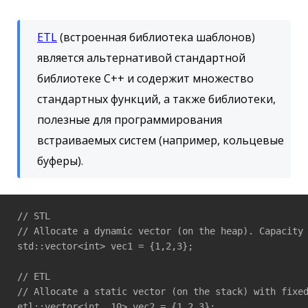
ETL
(встроенная библиотека шаблонов)
является альтернативой стандартной
библиотеке C++ и содержит множество
стандартных функций, а также библиотеки,
полезные для программирования
встраиваемых систем (например, кольцевые
буферы).
// STL

// Allocate a dynamic vector (on the heap). Capacity 
std::vector<int> vec1 = {1,2,3};

// ETL

// Allocate a static vector (on the stack) with fixed
etl::vector<int, 10> vec2 = {1,2,3};