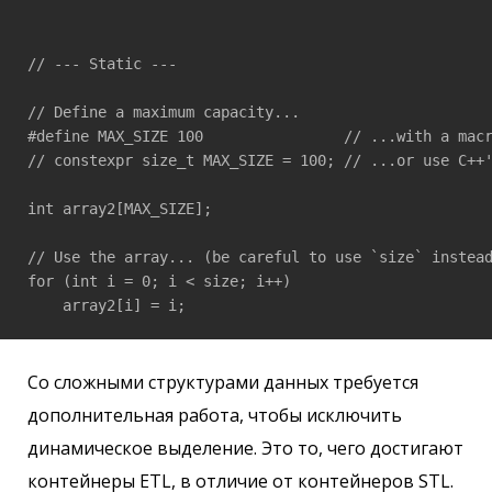
// --- Static ---

// Define a maximum capacity...

#define MAX_SIZE 100                // ...with a macr
// constexpr size_t MAX_SIZE = 100; // ...or use C++'
int array2[MAX_SIZE];

// Use the array... (be careful to use `size` instead
for (int i = 0; i < size; i++)

    array2[i] = i;
Со сложными структурами данных требуется
дополнительная работа, чтобы исключить
динамическое выделение. Это то, чего достигают
контейнеры ETL, в отличие от контейнеров STL.