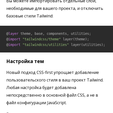
Вы можете импортировать отдельные слои,
необходимые для вашего проекта, и отключить
базовые стили Tailwind:
@
layer
 theme, base, components, utilities;

@
import
"tailwindcss/theme"
 layer(theme);

@
import
"tailwindcss/utilities"
 layer(utilities);
Настройка тем
Новый подход CSS-first упрощает добавление
пользовательского стиля в ваш проект Tailwind.
Любая настройка будет добавлена ​​
непосредственно в основной файл CSS, а не в
файл конфигурации JavaScript.