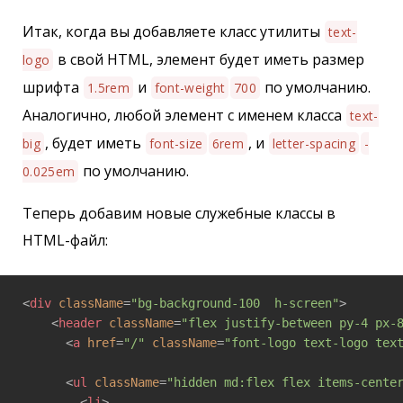
Итак, когда вы добавляете класс утилиты
text-
в свой HTML, элемент будет иметь размер
logo
шрифта
и
по умолчанию.
1.5rem
font-weight
700
Аналогично, любой элемент с именем класса
text-
, будет иметь
, и
big
font-size
6rem
letter-spacing
-
по умолчанию.
0.025em
Теперь добавим новые служебные классы в
HTML-файл:
<
div
className
=
"bg-background-100  h-screen"
>
<
header
className
=
"flex justify-between py-4 px-
<
a
href
=
"/"
className
=
"font-logo text-logo tex
<
ul
className
=
"hidden md:flex flex items-cente
<
li
>