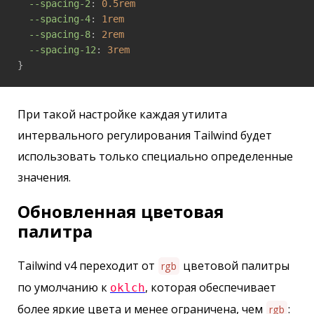
--spacing-2
: 
0.5rem
--spacing-4
: 
1rem
--spacing-8
: 
2rem
--spacing-12
: 
3rem
}
При такой настройке каждая утилита
интервального регулирования Tailwind будет
использовать только специально определенные
значения.
Обновленная цветовая
палитра
Tailwind v4 переходит от
цветовой палитры
rgb
по умолчанию к
, которая обеспечивает
oklch
более яркие цвета и менее ограничена, чем
:
rgb