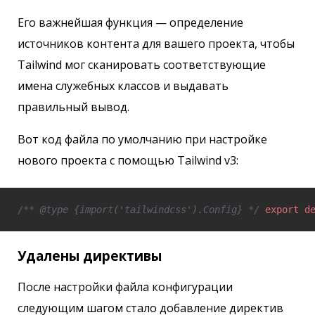
Его важнейшая функция — определение
источников контента для вашего проекта, чтобы
Tailwind мог сканировать соответствующие
имена служебных классов и выдавать
правильный вывод.
Вот код файла по умолчанию при настройке
нового проекта с помощью Tailwind v3:
/** @type {import('tailwindcss').Config} */
export
d
Удалены директивы
После настройки файла конфигурации
следующим шагом стало добавление директив