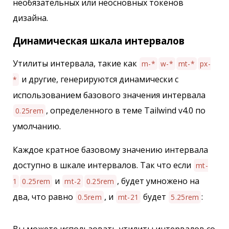
необязательных или неосновных токенов
дизайна.
Динамическая шкала интервалов
Утилиты интервала, такие как
m-*
w-*
mt-*
px-
и другие, генерируются динамически с
*
использованием базового значения интервала
, определенного в теме Tailwind v4.0 по
0.25rem
умолчанию.
Каждое кратное базовому значению интервала
доступно в шкале интервалов. Так что если
mt-
и
, будет умножено на
1
0.25rem
mt-2
0.25rem
два, что равно
, и
будет
:
0.5rem
mt-21
5.25rem