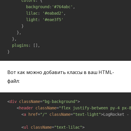
colors
: {

background
:
'#764abc'
,

lilac
: 
'#eabad2'
,

light
: 
'#eae3f5'
      }

    },

  },

plugins
: [],

}
Вот как можно добавить классы в ваш HTML-
файл:
<
div
className
=
"bg-background"
>
<
header
className
=
"flex justify-between py-4 px-
<
a
href
=
"/"
className
=
"text-light"
>
LogRocket -
<
ul
className
=
"text-lilac"
>