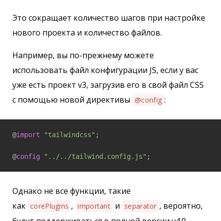
Это сокращает количество шагов при настройке
нового проекта и количество файлов.
Например, вы по-прежнему можете
использовать файл конфигурации JS, если у вас
уже есть проект v3, загрузив его в свой файл CSS
с помощью новой директивы
:
@config
@
import
"tailwindcss"
;

@
config
"../../tailwind.config.js"
;
Однако не все функции, такие
как
,
и
, вероятно,
corePlugins
important
separator