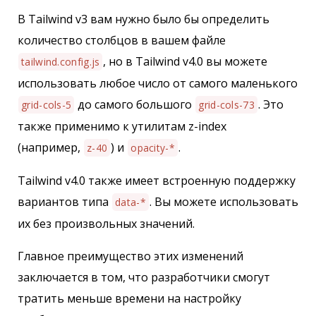
В Tailwind v3 вам нужно было бы определить
количество столбцов в вашем файле
, но в Tailwind v4.0 вы можете
tailwind.config.js
использовать любое число от самого маленького
до самого большого
. Это
grid-cols-5
grid-cols-73
также применимо к утилитам z-index
(например,
) и
.
z-40
opacity-*
Tailwind v4.0 также имеет встроенную поддержку
вариантов типа
. Вы можете использовать
data-*
их без произвольных значений.
Главное преимущество этих изменений
заключается в том, что разработчики смогут
тратить меньше времени на настройку