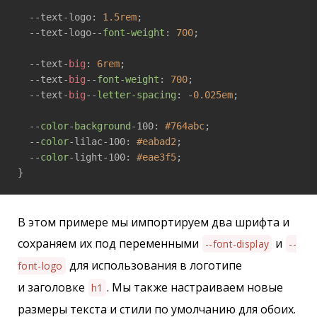
  --text-logo: 
1.5rem
;

  --text-logo--
font-weight
: 
700
;

  --text-
big
: 
6rem
;

  --text-
big
--
font-weight
: 
700
;

  --text-
big
--
letter-spacing
: -
0.025em
;

  --
color
-
background
-100: 
#764abc
;

  --
color
-lilac-100: 
#eabad2
;

  --
color
-light-100: 
#eae3f5
;

}
В этом примере мы импортируем два шрифта и
сохраняем их под переменными
и
--font-display
--
для использования в логотипе
font-logo
и заголовке
. Мы также настраиваем новые
h1
размеры текста и стили по умолчанию для обоих.