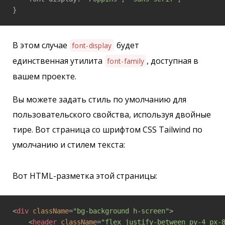
}
В этом случае
будет
font-display
единственная утилита
, доступная в
font-family
вашем проекте.
Вы можете задать стиль по умолчанию для
пользовательского свойства, используя двойные
тире. Вот страница со шрифтом CSS Tailwind по
умолчанию и стилем текста:
Вот HTML-разметка этой страницы:
<
div
className
=
"bg-background h-screen"
>
<
header
className
=
"flex justify-between py-4 px-