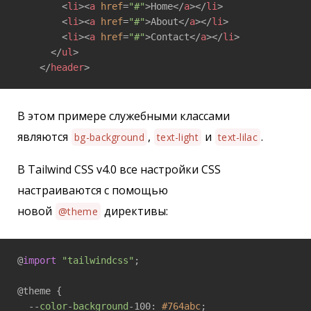
<
li
>
<
a
href
=
"#"
>
Home
</
a
>
</
li
>
<
li
>
<
a
href
=
"#"
>
About
</
a
>
</
li
>
<
li
>
<
a
href
=
"#"
>
Contact
</
a
>
</
li
>
</
ul
>
</
header
>
В этом примере служебными классами
являются
,
и
.
bg-background
text-light
text-lilac
В Tailwind CSS v4.0 все настройки CSS
настраиваются с помощью
новой
директивы:
@theme
@
import
"tailwindcss"
;

@theme {

  --
color
-
background
-100: 
#764abc
;
