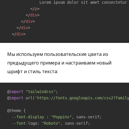
              Lorem ipsum dolor sit amet consectetur 
</
p
>
</
div
>
</
div
>
</
div
>
</
div
>
Мы используем пользовательские цвета из
предыдущего примера и настраиваем новый
шрифт и стиль текста:
@
import
"tailwindcss"
;

@
import
 url(
'https://fonts.googleapis.com/css2?famil
@theme {  

  --
font
-
display
 : 
"Poppins"
, sans-serif;  

  --
font
-logo: 
"Roboto"
, sans-serif;
