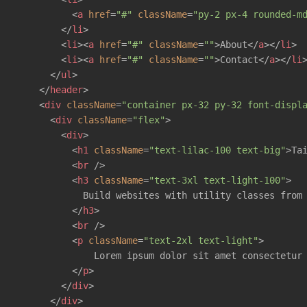
<
a
href
=
"#"
className
=
"py-2 px-4 rounded-m
</
li
>
<
li
>
<
a
href
=
"#"
className
=
""
>
About
</
a
>
</
li
>
<
li
>
<
a
href
=
"#"
className
=
""
>
Contact
</
a
>
</
li
</
ul
>
</
header
>
<
div
className
=
"container px-32 py-32 font-displ
<
div
className
=
"flex"
>
<
div
>
<
h1
className
=
"text-lilac-100 text-big"
>
Ta
<
br
 />
<
h3
className
=
"text-3xl text-light-100"
>
            Build websites with utility classes from 
</
h3
>
<
br
 />
<
p
className
=
"text-2xl text-light"
>
              Lorem ipsum dolor sit amet consectetur 
</
p
>
</
div
>
</
div
>