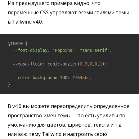
Из предыдущего примера видно, что
переменные CSS управляют всеми стилями темы
в Tailwind v4.0:
@theme {

  --
font
-
display
: 
"Poppins"
, 
"sans-serif"
;

  --ease-fluid: cubic-bezier(
0.3
,
0
,
0
,
1
);

  --
color
-
background
-100: 
#764abc
;

}
В v4.0 вы можете переопределить определенное
пространство имен темы — то есть утилиты по
умолчанию для цветов, шрифтов, текста и т.д.
или всю тему Tailwind и настроить свою