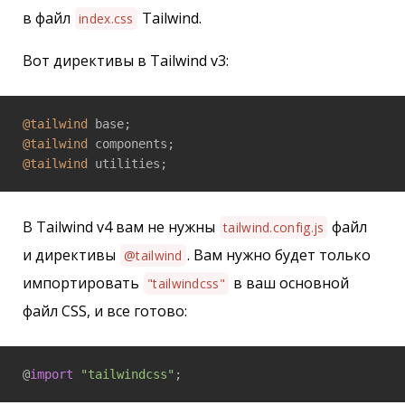
в файл
Tailwind.
index.css
Вот директивы в Tailwind v3:
@tailwind
@tailwind
@tailwind
 utilities;
В Tailwind v4 вам не нужны
файл
tailwind.config.js
и директивы
. Вам нужно будет только
@tailwind
импортировать
в ваш основной
"tailwindcss"
файл CSS, и все готово:
@
import
"tailwindcss"
;