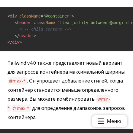
<
div
className
=
"@container"
>
<
header
className
=
"flex justify-between @sm:grid-
<!-- child content -->
</
header
>
</
div
>
Tailwind v4.0 также представляет новый вариант
для запросов контейнера максимальной ширины
. Он упрощает добавление стилей, когда
@max-*
контейнер становится меньше определенного
размера. Вы можете комбинировать
@min-
для определения диапазонов запросов
*
@max-*
контейнера:
Меню