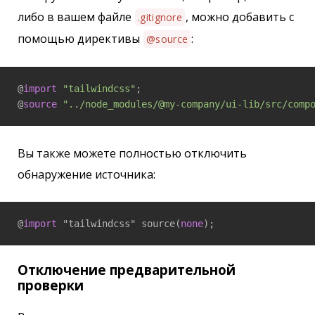
либо в вашем файле
, можно добавить с
.gitignore
помощью директивы
:
@source
@
import
"tailwindcss"
;

@
source
"../node_modules/@my-company/ui-lib/src/comp
Вы также можете полностью отключить
обнаружение источника:
@
import
 "tailwindcss" source(
none
);
Отключение предварительной
проверки