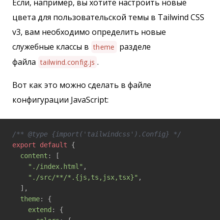
Если, например, вы хотите настроить новые
цвета для пользовательской темы в Tailwind CSS
v3, вам необходимо определить новые
служебные классы в
разделе
theme
файла
.
tailwind.config.js
Вот как это можно сделать в файле
конфигурации JavaScript:
/** @type {import('tailwindcss').Config} */
export
default
 {

content
: [

"./index.html"
,

"./src/**/*.{js,ts,jsx,tsx}"
,

  ],

theme
: {

extend
: {
