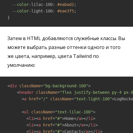
  --
color
-lilac-100: 
#eabad2
;

  --
color
-light-100: 
#eae3f5
;

}
Затем в HTML добавляются служебные классы. Вы
можете выбрать разные оттенки одного и того
же цвета, например, цвета Tailwind по
умолчанию:
<
div
className
=
"bg-background-100"
>
<
header
className
=
"flex justify-between py-4 px-
<
a
href
=
"/"
className
=
"text-light-100"
>
LogRock
<
ul
className
=
"text-lilac-100"
>
<
li
>
<
a
href
=
"#"
>
Home
</
a
>
</
li
>
<
li
>
<
a
href
=
"#"
>
About
</
a
>
</
li
>
<
li
>
<
a
href
=
"#"
>
Contact
</
a
>
</
li
>