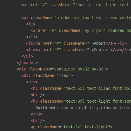
<
a
href
=
"/"
className
=
"text-lg text-light font
<
ul
className
=
"hidden md:flex flex- items-cent
<
li
>
<
a
href
=
"#"
className
=
"py-2 px-4 rounded-m
</
li
>
<
li
>
<
a
href
=
"#"
className
=
""
>
About
</
a
>
</
li
>
<
li
>
<
a
href
=
"#"
className
=
""
>
Contact
</
a
>
</
li
</
ul
>
</
header
>
<
div
className
=
"container px-32 py-32"
>
<
div
className
=
"flex"
>
<
div
>
<
h1
className
=
"text-5xl text-lilac font-bo
<
br
 />
<
h3
className
=
"text-3xl text-light font-se
            Build websites with utility classes from 
</
h3
>
<
br
 />
<
p
className
=
"text-2xl text-light"
>