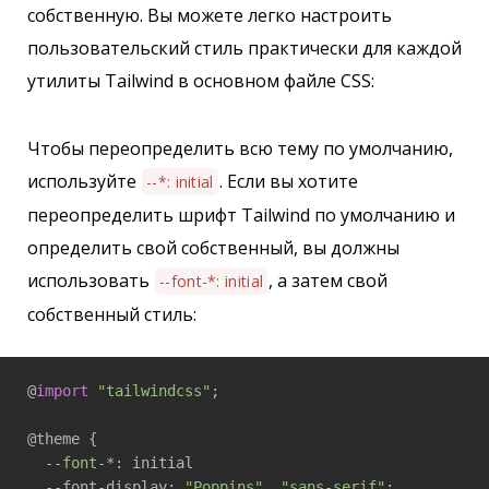
собственную. Вы можете легко настроить
пользовательский стиль практически для каждой
утилиты Tailwind в основном файле CSS:
Чтобы переопределить всю тему по умолчанию,
используйте
. Если вы хотите
--*: initial
переопределить шрифт Tailwind по умолчанию и
определить свой собственный, вы должны
использовать
, а затем свой
--font-*: initial
собственный стиль:
@
import
"tailwindcss"
;

@theme {

  --
font
-*: initial

  --font-display: 
"Poppins"
, 
"sans-serif"
;
