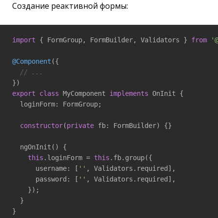
Создание реактивной формы:
import
 { FormGroup, FormBuilder, Validators } 
from
'
@Component
({

// ...
export
class
 MyComponent 
implements
 OnInit {

  loginForm: FormGroup;

constructor
(
private
 fb: FormBuilder
) {}

  ngOnInit() {

this
.loginForm = 
this
.fb.group({

      username: [
''
, Validators.required],

      password: [
''
, Validators.required],

    });

  }

}