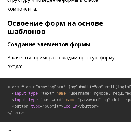
структуру и поведение формы в классе
компонента.
Освоение форм на основе
шаблонов
Создание элементов формы
В качестве примера создадим простую форму
входа:
<form #loginForm="ngForm" (ngSubmit)="onSubmit(loginF
  <
input
type
="text" 
name
="username" ngModel required
  <
input
type
="password" 
name
="password" ngModel requ
  <button 
type
="submit">
Log
In
</button>

</form>