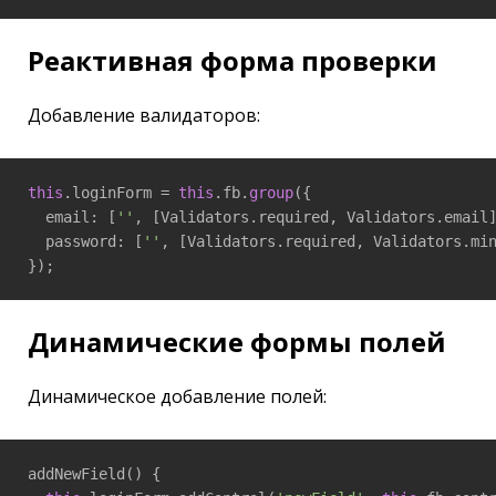
Реактивная форма проверки
Добавление валидаторов:
this
.loginForm = 
this
.fb.
group
({

  email: [
''
, [Validators.required, Validators.email]
  password: [
''
, [Validators.required, Validators.mi
});
Динамические формы полей
Динамическое добавление полей:
addNewField() {
