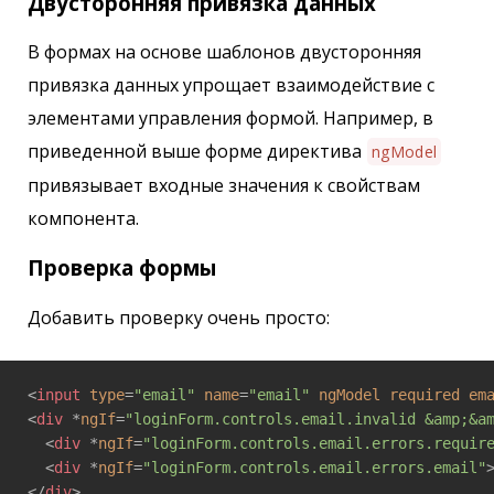
Двусторонняя привязка данных
В формах на основе шаблонов двусторонняя
привязка данных упрощает взаимодействие с
элементами управления формой. Например, в
приведенной выше форме директива
ngModel
привязывает входные значения к свойствам
компонента.
Проверка формы
Добавить проверку очень просто:
<
input
type
=
"email"
name
=
"email"
ngModel
required
em
<
div
 *
ngIf
=
"loginForm.controls.email.invalid &amp;&a
<
div
 *
ngIf
=
"loginForm.controls.email.errors.requir
<
div
 *
ngIf
=
"loginForm.controls.email.errors.email"
</
div
>