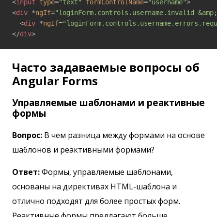
<
input
type
=
"text"
formControlName
=
"username"
>
<
div
 *
ngIf
=
"loginForm.controls.username.invalid &amp
<
div
 *
ngIf
=
"loginForm.controls.username.errors.req
</
div
>
Часто задаваемые вопросы об
Angular Forms
Управляемые шаблонами и реактивные
формы
Вопрос:
В чем разница между формами на основе
шаблонов и реактивными формами?
Ответ:
Формы, управляемые шаблонами,
основаны на директивах HTML-шаблона и
отлично подходят для более простых форм.
Реактивные формы предлагают больше