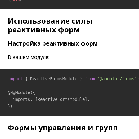
Использование силы
реактивных форм
Настройка реактивных форм
В вашем модуле:
import
 { ReactiveFormsModule } 
from
'@angular/forms'
;
@NgModule({

  imports: [ReactiveFormsModule],

})
Формы управления и групп