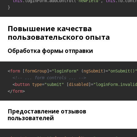
this
.loginForm.addControl(
'newField'
, 
this
.fb.cont
}
Повышение качества
пользовательского опыта
Обработка формы отправки
<
form
 [
formGroup
]=
"loginForm"
 (
ngSubmit
)=
"onSubmit()
<!-- ... form controls ... -->
<
button
type
=
"submit"
 [
disabled
]=
"loginForm.invali
</
form
>
Предоставление отзывов
пользователей